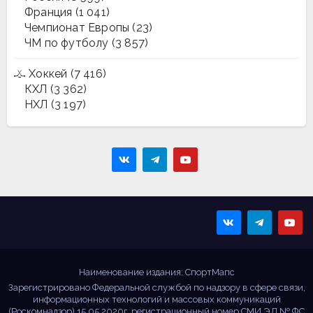
Франция
(1 041)
Чемпионат Европы
(23)
ЧМ по футболу
(3 857)
Хоккей
(7 416)
КХЛ
(3 362)
НХЛ
(3 197)
Sportmaps
Главные спортивные
новости!
Наименование издания: СпортМапс
Зарегистрировано Федеральной службой по надзору в сфере связи,
информационных технологий и массовых коммуникаций
(Роскомнадзор) 15.05.2020г. регистрационный номер СМИ ЭЛ № ФС