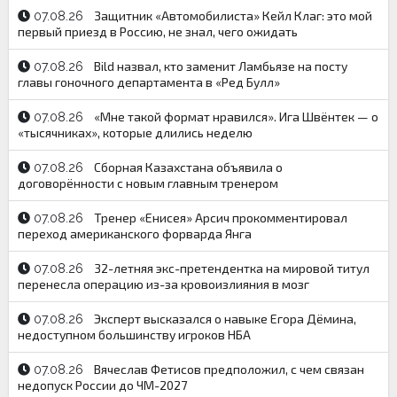
Защитник «Автомобилиста» Кейл Клаг: это мой
07.08.26
первый приезд в Россию, не знал, чего ожидать
Bild назвал, кто заменит Ламбьязе на посту
07.08.26
главы гоночного департамента в «Ред Булл»
«Мне такой формат нравился». Ига Швёнтек — о
07.08.26
«тысячниках», которые длились неделю
Сборная Казахстана объявила о
07.08.26
договорённости с новым главным тренером
Тренер «Енисея» Арсич прокомментировал
07.08.26
переход американского форварда Янга
32-летняя экс-претендентка на мировой титул
07.08.26
перенесла операцию из-за кровоизлияния в мозг
Эксперт высказался о навыке Егора Дёмина,
07.08.26
недоступном большинству игроков НБА
Вячеслав Фетисов предположил, с чем связан
07.08.26
недопуск России до ЧМ-2027