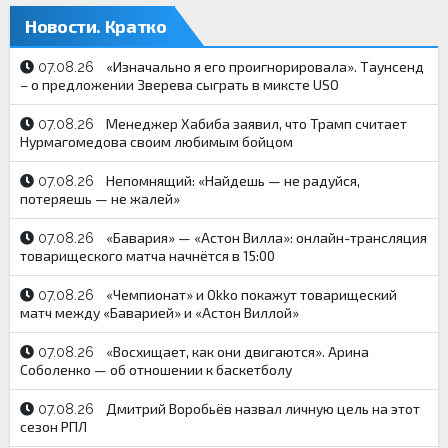
Новости. Кратко
«Изначально я его проигнорировала». Таунсенд
07.08.26
– о предложении Зверева сыграть в миксте USO
Менеджер Хабиба заявил, что Трамп считает
07.08.26
Нурмагомедова своим любимым бойцом
Непомнящий: «Найдешь — не радуйся,
07.08.26
потеряешь — не жалей»
«Бавария» — «Астон Вилла»: онлайн-трансляция
07.08.26
товарищеского матча начнётся в 15:00
«Чемпионат» и Okko покажут товарищеский
07.08.26
матч между «Баварией» и «Астон Виллой»
«Восхищает, как они двигаются». Арина
07.08.26
Соболенко — об отношении к баскетболу
Дмитрий Воробьёв назвал личную цель на этот
07.08.26
сезон РПЛ