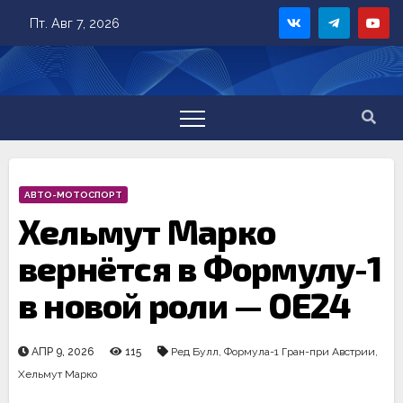
Skip
Пт. Авг 7, 2026
to
content
АВТО-МОТОСПОРТ
Хельмут Марко
вернётся в Формулу-1
в новой роли — OE24
АПР 9, 2026
115
Ред Булл
,
Формула-1 Гран-при Австрии
,
Хельмут Марко