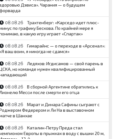
здоровью Дэвиса». Чарания — о будущем
форварда
Трахтенберг: «Карседо идет плюс-
08.08.26
минус по графику Бескова. По крайней мере я
понимаю, в какую игру играет «Спартак»
Гимарайнс — о переходе в «Арсенал»:
08.08.26
«Я ваш воин, я никогда не сдамся»
Ледяхов: Игдисамов — свой парень в
08.08.26
ЦСКА, но команде нужен квалифицированный
нападающий
В сборной Аргентине обратились к
08.08.26
Лионелю Месси после смерти его отца
Марат и Динара Сафины сыграют с
08.08.26
Роджером Федерером и Ли На в выставочном
матче в Шанхае
Каталин-Петру Преда стал
08.08.26
чемпионом Европы в прыжках в воду с вышки 20 м,
Истомин – 12-й