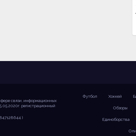
Футбол
Хоккей
Б
сфере связи, информационных
5.05.2020г. регистрационный
Обзоры
847128644 )
Единоборства
Оли