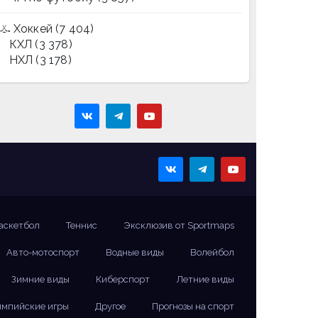
Хоккей
(7 404)
КХЛ
(3 378)
НХЛ
(3 178)
аскетбол
Теннис
Эксклюзив от Sportmaps
Авто-мотоспорт
Водные виды
Волейбол
Зимние виды
Киберспорт
Летние виды
мпийские игры
Другое
Прогнозы на спорт