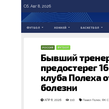
Skip
Сб. Авг 8, 2026
to
content
ФУТБОЛ
ХОККЕЙ
БАСКЕТБОЛ
РОССИЯ
ФУТБОЛ
Бывший тренер
предостерег 16
клуба Полеха о
болезни
АПР 8, 2026
110
Павел Полех
,
ФК С