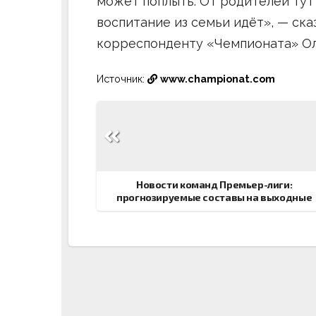
может поплыть. От родителей тут
воспитание из семьи идёт», — ск
корреспонденту «Чемпионата» Ол
Источник:
www.championat.com
Навигация
по
записям
Новости команд Премьер-лиги:
прогнозируемые составы на выходные