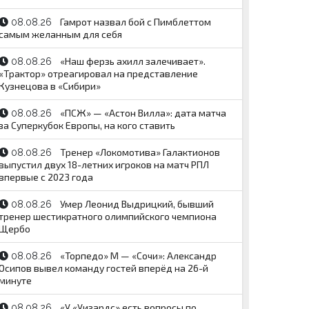
Гамрот назвал бой с Пимблеттом
08.08.26
самым желанным для себя
«Наш ферзь ахилл залечивает».
08.08.26
«Трактор» отреагировал на представление
Кузнецова в «Сибири»
«ПСЖ» — «Астон Вилла»: дата матча
08.08.26
за Суперкубок Европы, на кого ставить
Тренер «Локомотива» Галактионов
08.08.26
выпустил двух 18-летних игроков на матч РПЛ
впервые с 2023 года
Умер Леонид Выдрицкий, бывший
08.08.26
тренер шестикратного олимпийского чемпиона
Щербо
«Торпедо» М — «Сочи»: Александр
08.08.26
Осипов вывел команду гостей вперёд на 26-й
минуте
«У «Уизардс» есть вопросы по
08.08.26