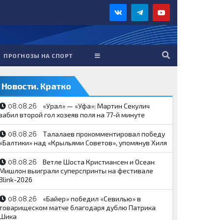
ПРОГНОЗЫ НА СПОРТ
Новости. Кратко
«Урал» — «Уфа»: Мартин Секулич
08.08.26
забил второй гол хозеяв поля на 77-й минуте
Талалаев прокомментировал победу
08.08.26
«Балтики» над «Крыльями Советов», упомянув Хиля
Ветле Шоста Кристиансен и Осеан
08.08.26
Мишлон выиграли суперспринты на фестивале
Blink-2026
«Байер» победил «Севилью» в
08.08.26
товарищеском матче благодаря дублю Патрика
Шика