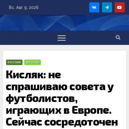
Skip
Вс. Авг 9, 2026
to
content
РОССИЯ
ФУТБОЛ
Кисляк: не
спрашиваю совета у
футболистов,
играющих в Европе.
Сейчас сосредоточен