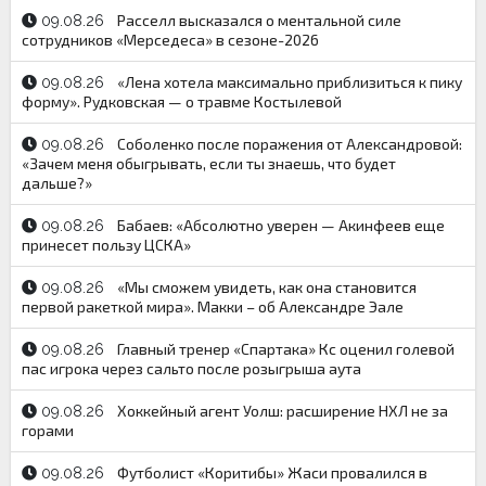
Расселл высказался о ментальной силе
09.08.26
сотрудников «Мерседеса» в сезоне-2026
«Лена хотела максимально приблизиться к пику
09.08.26
форму». Рудковская — о травме Костылевой
Соболенко после поражения от Александровой:
09.08.26
«Зачем меня обыгрывать, если ты знаешь, что будет
дальше?»
Бабаев: «Абсолютно уверен — Акинфеев еще
09.08.26
принесет пользу ЦСКА»
«Мы сможем увидеть, как она становится
09.08.26
первой ракеткой мира». Макки – об Александре Эале
Главный тренер «Спартака» Кс оценил голевой
09.08.26
пас игрока через сальто после розыгрыша аута
Хоккейный агент Уолш: расширение НХЛ не за
09.08.26
горами
Футболист «Коритибы» Жаси провалился в
09.08.26