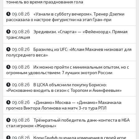
тоннель во время празднования гола
«Узнали в субботу вечером». Тренер Дзепки
09.08.26
рассказала о настрое фигуристки на этап Гран-при
Эредивизи. «Спарта» — «Фейеноорд». Прямая
09.08.26
трансляция
Бразилец из UFC: «Ислам Махачев низковат для
09.08.26
полусреднего веса»
Их можно пройти с минимальным опытом, но с
09.08.26
огромным удовольствием: 7 лучших экотроп России
В ЦСКА объяснили покупку Бориско:
09.08.26
«Рискованно входить в сезон с Торопом и Акинфеевым»
«Динамо» Москва — «Динамо» Махачкала:
09.08.26
прогноз Виктора Логинова на матч 3-го тура РПЛ
Трёхкратный победитель данк-контеста в НБА
09.08.26
стал игроком «Жироны»
Кори Гауфф оценила изменения в своей игре
09.08.26