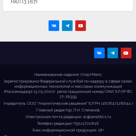
НХЛ
(3 167)
Sportmaps
Главные спортивные
новости!
Наименование издания: СпортМапс
Зарегистрировано Федеральной службой по надзору в сфере связи,
информационных технологий и массовых коммуникаций
(Роскомнадзор) 15.05.2020г. регистрационный номер СМИ ЭЛ № ФС
77-78359
Учредитель: ООО "Аналитические решения" (ОГРН 1187847128644 )
Главный редактор: П.Н. Степанов
Электронная почта редакции:
ar@ianalitics.ru
Телефон редакции:+79111700616
Знак информационной продукции: 18+