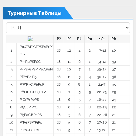
Турнирные Таблицы
Р?
Р’
Рќ
Рџ
+/-
Рћ
РљСЂР°СЃРЅРѕРґР°
1
18
12
4
2
37-12
40
СЂ
2
Р—РµРЅРёС‚
18
11
6
1
34-12
39
3
Р›РѕРєРѕРјРѕС‚РёРІ
18
10
7
1
39-23
37
4
Р¦РЎРљРђ
18
11
3
4
30-17
36
5
Р‘Р°Р»С‚РёРєР°
18
9
8
1
24-7
35
6
РЎРїР°СЂС‚Р°Рє
18
8
5
5
26-23
29
7
Р СѓР±РёРЅ
18
6
5
7
16-22
23
8
РђС…РјР°С‚
18
6
4
8
22-25
22
9
РђРєСЂРѕРЅ
18
5
6
7
22-26
21
10
Р”РёРЅР°РјРѕ
18
5
6
7
27-26
21
11
Р РѕСЃС‚РѕРІ
18
5
6
7
15-20
21