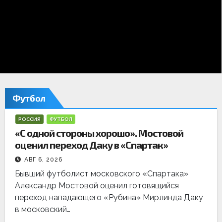
е
д
н
и
е
Футбол
н
РОССИЯ
ФУТБОЛ
о
«С одной стороны хорошо». Мостовой
оценил переход Даку в «Спартак»
в
АВГ 6, 2026
о
Бывший футболист московского «Спартака»
с
Александр Мостовой оценил готовящийся
переход нападающего «Рубина» Мирлинда Даку
т
в московский…