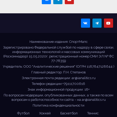
Sportmaps
Главные спортивные
новости!
Наименование издания: СпортМапс
Зарегистрировано Федеральной службой по надзору в сфере связи,
информационных технологий и массовых коммуникаций
(Роскомнадзор) 15.05.2020г. регистрационный номер СМИ ЭЛ № ФС
77-78359
Учредитель: ООО "Аналитические решения" (ОГРН 1187847128644 )
Главный редактор: П.Н. Степанов
Электронная почта редакции:
ar@ianalitics.ru
Телефон редакции:+79111700616
Знак информационной продукции: 18+
По вопросам модерации, опубликованных данных, а также по всем
вопросам о работоспособности сайта – на
ar@ianalitics.ru
Политика конфиденциальности
Футбол
Хоккей
Баскетбол
Теннис