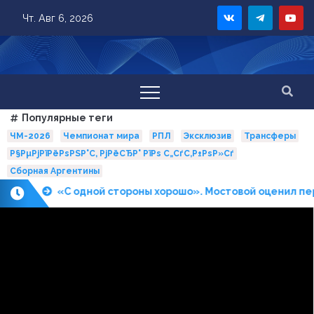
Skip
Чт. Авг 6, 2026
to
content
Популярные теги
ЧМ-2026
Чемпионат мира
РПЛ
Эксклюзив
Трансферы
Р§РµРјРїРёРѕРЅР°С‚ РјРёСЂР° РїРѕ С„СѓС‚Р±РѕР»Сѓ
Сборная Аргентины
ы
«С одной стороны хорошо». Мостовой оценил перехо
П
о
с
л