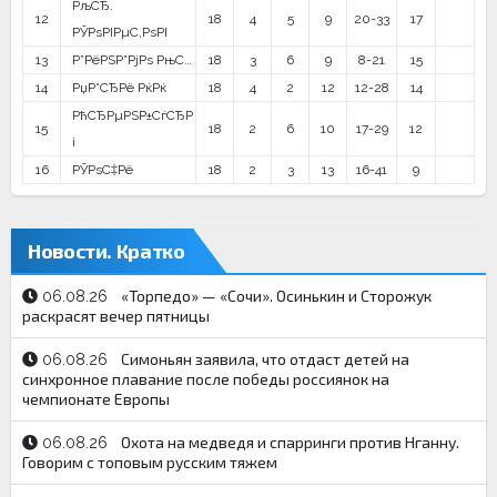
РљСЂ.
12
18
4
5
9
20-33
17
РЎРѕРІРµС‚РѕРІ
13
Р”РёРЅР°РјРѕ РњС…
18
3
6
9
8-21
15
14
РџР°СЂРё РќРќ
18
4
2
12
12-28
14
РћСЂРµРЅР±СѓСЂР
15
18
2
6
10
17-29
12
і
16
РЎРѕС‡Рё
18
2
3
13
16-41
9
Новости. Кратко
«Торпедо» — «Сочи». Осинькин и Сторожук
06.08.26
раскрасят вечер пятницы
Симоньян заявила, что отдаст детей на
06.08.26
синхронное плавание после победы россиянок на
чемпионате Европы
Охота на медведя и спарринги против Нганну.
06.08.26
Говорим с топовым русским тяжем