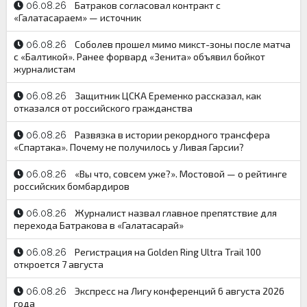
Батраков согласовал контракт с
06.08.26
«Галатасараем» — источник
Соболев прошел мимо микст-зоны после матча
06.08.26
с «Балтикой». Ранее форвард «Зенита» объявил бойкот
журналистам
Защитник ЦСКА Еременко рассказал, как
06.08.26
отказался от российского гражданства
Развязка в истории рекордного трансфера
06.08.26
«Спартака». Почему не получилось у Ливая Гарсии?
«Вы что, совсем уже?». Мостовой — о рейтинге
06.08.26
российских бомбардиров
Журналист назвал главное препятствие для
06.08.26
перехода Батракова в «Галатасарай»
Регистрация на Golden Ring Ultra Trail 100
06.08.26
откроется 7 августа
Экспресс на Лигу конференций 6 августа 2026
06.08.26
года