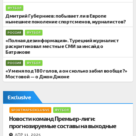
и
ФУТБОЛ
Дмитрий Губерниев: побывает ли в Европе
нынешнее поколение спортсменов, журналистов?
РОССИЯ
ФУТБОЛ
«Полная дезинформация». Турецкий журналист
раскритиковал местные СМИ за инсайд о
Батракове
РОССИЯ
ФУТБОЛ
«У меня под 180 голов, а он сколько забил вообще?»
Мостовой — о Джон Джоне
Exclusive
SPORTMAPS EXCLUSIVE
ФУТБОЛ
Новости команд Премьер-лиги:
прогнозируемые составы на выходные
АПР 11, 2025