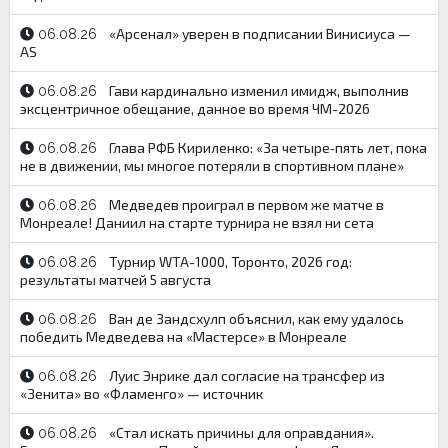
«Арсенал» уверен в подписании Винисиуса —
06.08.26
AS
Гави кардинально изменил имидж, выполнив
06.08.26
эксцентричное обещание, данное во время ЧМ-2026
Глава РФБ Кириленко: «За четыре‑пять лет, пока
06.08.26
не в движении, мы многое потеряли в спортивном плане»
Медведев проиграл в первом же матче в
06.08.26
Монреале! Даниил на старте турнира не взял ни сета
Турнир WTA-1000, Торонто, 2026 год:
06.08.26
результаты матчей 5 августа
Ван де Зандсхулп объяснил, как ему удалось
06.08.26
победить Медведева на «Мастерсе» в Монреале
Луис Энрике дал согласие на трансфер из
06.08.26
«Зенита» во «Фламенго» — источник
«Стал искать причины для оправдания».
06.08.26