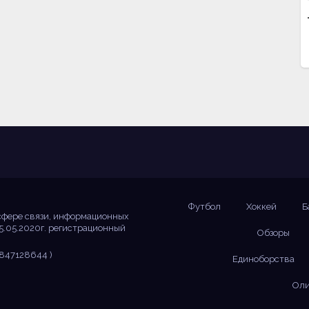
Футбол
Хоккей
Б
сфере связи, информационных
5.05.2020г. регистрационный
Обзоры
847128644 )
Единоборства
Оли