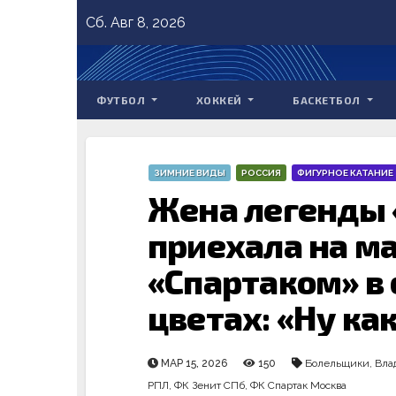
Skip
Сб. Авг 8, 2026
to
content
ФУТБОЛ
ХОККЕЙ
БАСКЕТБОЛ
ЗИМНИЕ ВИДЫ
РОССИЯ
ФИГУРНОЕ КАТАНИЕ
Жена легенды 
приехала на ма
«Спартаком» в
цветах: «Ну как
МАР 15, 2026
150
Болельщики
,
Вла
РПЛ
,
ФК Зенит СПб
,
ФК Спартак Москва