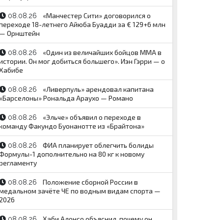
«Манчестер Сити» договорился о
08.08.26
переходе 18-летнего Айюба Буадди за € 129+6 млн
— Орнштейн
«Один из величайших бойцов ММА в
08.08.26
истории. Он мог добиться большего». Иэн Гэрри — о
Хабибе
«Ливерпуль» арендовал капитана
08.08.26
«Барселоны» Рональда Араухо — Романо
«Эльче» объявил о переходе в
08.08.26
команду Факундо Буонанотте из «Брайтона»
ФИА планирует облегчить болиды
08.08.26
Формулы-1 дополнительно на 80 кг к новому
регламенту
Положение сборной России в
08.08.26
медальном зачёте ЧЕ по водным видам спорта —
2026
Хаби Алонсо объяснил, почему он
08.08.26