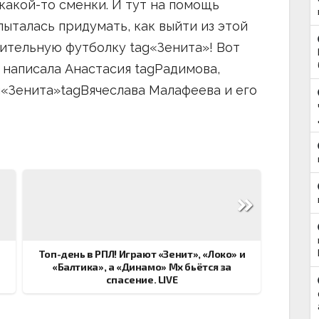
какой-то сменки. И тут на помощь
пыталась придумать, как выйти из этой
сительную футболку tag«Зенита»! Вот
— написала Анастасия tagРадимова,
g«Зенита»tagВячеслава Малафеева и его
Топ-день в РПЛ! Играют «Зенит», «Локо» и
«Балтика», а «Динамо» Мх бьётся за
спасение. LIVE