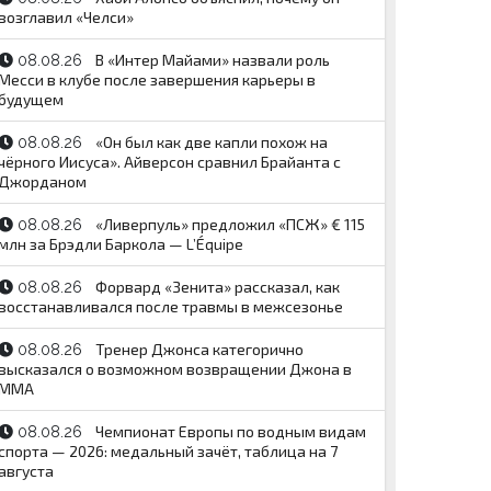
возглавил «Челси»
В «Интер Майами» назвали роль
08.08.26
Месси в клубе после завершения карьеры в
будущем
«Он был как две капли похож на
08.08.26
чёрного Иисуса». Айверсон сравнил Брайанта с
Джорданом
«Ливерпуль» предложил «ПСЖ» € 115
08.08.26
млн за Брэдли Баркола — L’Équipe
Форвард «Зенита» рассказал, как
08.08.26
восстанавливался после травмы в межсезонье
Тренер Джонса категорично
08.08.26
высказался о возможном возвращении Джона в
ММА
Чемпионат Европы по водным видам
08.08.26
спорта — 2026: медальный зачёт, таблица на 7
августа