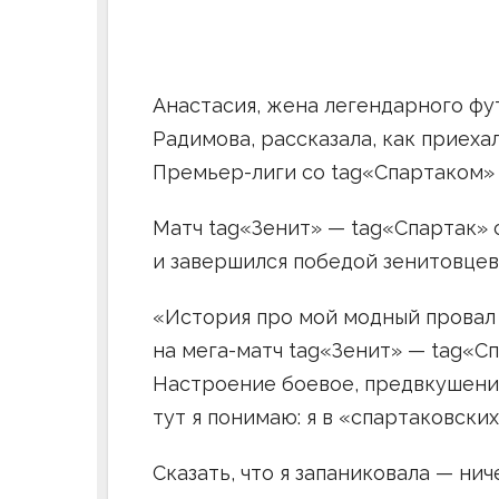
Анастасия, жена легендарного фу
Радимова, рассказала, как приеха
Премьер-лиги со tag«Спартаком» 
Матч tag«Зенит» — tag«Спартак» 
и завершился победой зенитовцев 
«История про мой модный провал 
на мега-матч tag«Зенит» — tag«С
Настроение боевое, предвкушение
тут я понимаю: я в «спартаковских
Сказать, что я запаниковала — ни