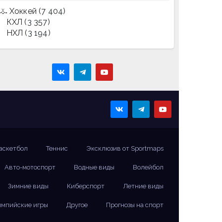
Хоккей
(7 404)
КХЛ
(3 357)
НХЛ
(3 194)
аскетбол
Теннис
Эксклюзив от Sportmaps
Авто-мотоспорт
Водные виды
Волейбол
Зимние виды
Киберспорт
Летние виды
мпийские игры
Другое
Прогнозы на спорт