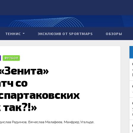
ТЕННИС
ЭКСКЛЮЗИВ ОТ SPORTMAPS
ОБЗОРЫ
ФУТБОЛ
«Зенита»
тч со
 спартаковских
 так?!»
дислав Радимов
,
Вячеслав Малафеев
,
Манфред Угальде
,