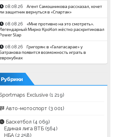
Агент Самошникова рассказал, хочет
08.08.26
ли защитник вернуться в «Спартак»
«Мне противно на это смотреть».
08.08.26
Легендарный Мирко КроКоп жёстко раскритиковал
Power Slap
Григорян: в «Галатасарае» у
08.08.26
Батракова появится возможность играть в
еврокубках
Рубрики
Sportmaps Exclusive
(1 219)
Авто-мотоспорт
(3 001)
Баскетбол
(4 069)
Единая лига ВТБ
(564)
НБА
(2 258)