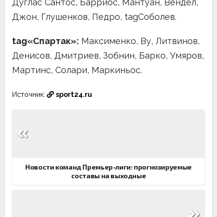
Дуглас Сантос, Барриос, Мантуан, Вендел,
Джон, Глушенков, Педро, tagСоболев.
tag«Спартак»:
Максименко, Ву, Литвинов,
Денисов, Дмитриев, Зобнин, Барко, Умяров,
Мартинс, Солари, Маркиньос.
Источник:
sport24.ru
Навигация
по
записям
Новости команд Премьер-лиги: прогнозируемые
составы на выходные