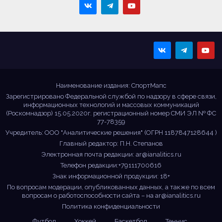
Sportmaps
Главные спортивные
новости!
Наименование издания: СпортМапс
Зарегистрировано Федеральной службой по надзору в сфере связи,
информационных технологий и массовых коммуникаций
(Роскомнадзор) 15.05.2020г. регистрационный номер СМИ ЭЛ № ФС
77-78359
Учредитель: ООО "Аналитические решения" (ОГРН 1187847128644 )
Главный редактор: П.Н. Степанов
Электронная почта редакции:
ar@ianalitics.ru
Телефон редакции:+79111700616
Знак информационной продукции: 18+
По вопросам модерации, опубликованных данных, а также по всем
вопросам о работоспособности сайта – на
ar@ianalitics.ru
Политика конфиденциальности
Футбол
Хоккей
Баскетбол
Теннис