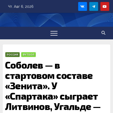
Skip
Чт. Авг 6, 2026
to
content
РОССИЯ
ФУТБОЛ
Соболев — в
стартовом составе
«Зенита». У
«Спартака» сыграет
Литвинов, Угальде —