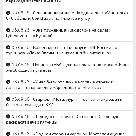
перехода вратаря в «ПСЖ»
Сенсационный вылет Медведева с «Мастерса»,
06.08.26
UFC объявил бой Царукяна. Главное к утру
«Она труженица! Как доярка на селе!»
06.08.26
Губерниев — о Бузовой
Кожевников — о недопуске IIHF России до
06.08.26
турниров: «Даже Овечкин не изменил бы ситуацию»
Попасть в НБА с улицы почти невозможно. И всё
06.08.26
же обходной путь есть
«У нас были отличные игровые отрезки».
06.08.26
Артета — о поражении «Арсенала» от «Бетиса»
Старков: «Металлург» — самая атакующая и
06.08.26
быстрая команда в КХЛ
«Торпедо» — «Сочи». Осинькин и Сторожук
06.08.26
раскрасят вечер пятницы
«С одной стороны хорошо». Мостовой оценил
06.08.26