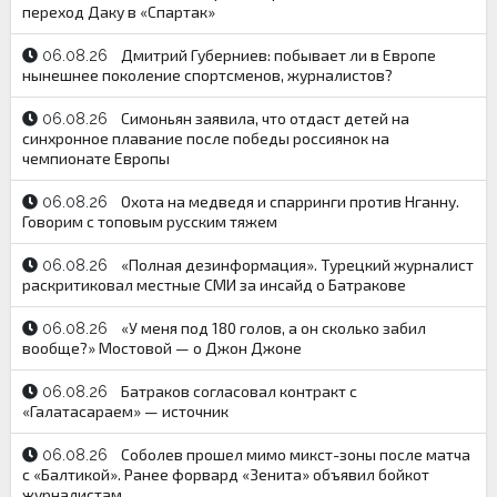
переход Даку в «Спартак»
Дмитрий Губерниев: побывает ли в Европе
06.08.26
нынешнее поколение спортсменов, журналистов?
Симоньян заявила, что отдаст детей на
06.08.26
синхронное плавание после победы россиянок на
чемпионате Европы
Охота на медведя и спарринги против Нганну.
06.08.26
Говорим с топовым русским тяжем
«Полная дезинформация». Турецкий журналист
06.08.26
раскритиковал местные СМИ за инсайд о Батракове
«У меня под 180 голов, а он сколько забил
06.08.26
вообще?» Мостовой — о Джон Джоне
Батраков согласовал контракт с
06.08.26
«Галатасараем» — источник
Соболев прошел мимо микст-зоны после матча
06.08.26
с «Балтикой». Ранее форвард «Зенита» объявил бойкот
журналистам