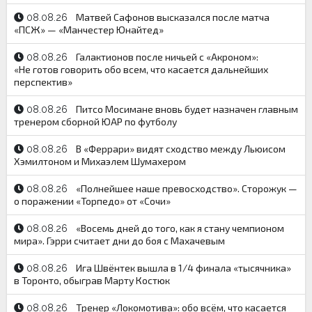
Матвей Сафонов высказался после матча
08.08.26
«ПСЖ» — «Манчестер Юнайтед»
Галактионов после ничьей с «Акроном»:
08.08.26
«Не готов говорить обо всем, что касается дальнейших
перспектив»
Питсо Мосимане вновь будет назначен главным
08.08.26
тренером сборной ЮАР по футболу
В «Феррари» видят сходство между Льюисом
08.08.26
Хэмилтоном и Михаэлем Шумахером
«Полнейшее наше превосходство». Сторожук —
08.08.26
о поражении «Торпедо» от «Сочи»
«Восемь дней до того, как я стану чемпионом
08.08.26
мира». Гэрри считает дни до боя с Махачевым
Ига Швёнтек вышла в 1/4 финала «тысячника»
08.08.26
в Торонто, обыграв Марту Костюк
Тренер «Локомотива»: обо всём, что касается
08.08.26