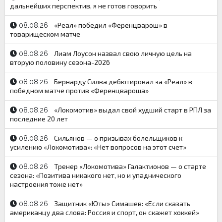
дальнейших перспектив, я не готов говорить
«Реал» победил «Ференцварош» в
08.08.26
товарищеском матче
Лиам Лоусон назвал свою личную цель на
08.08.26
вторую половину сезона-2026
Бернарду Силва дебютировал за «Реал» в
08.08.26
победном матче против «Ференцвароша»
«Локомотив» выдал свой худший старт в РПЛ за
08.08.26
последние 20 лет
Сильянов — о призывах болельщиков к
08.08.26
усилению «Локомотива»: «Нет вопросов на этот счет»
Тренер «Локомотива» Галактионов — о старте
08.08.26
сезона: «Позитива никакого нет, но и упаднического
настроения тоже нет»
Защитник «Юты» Симашев: «Если сказать
08.08.26
американцу два слова: Россия и спорт, он скажет хоккей»