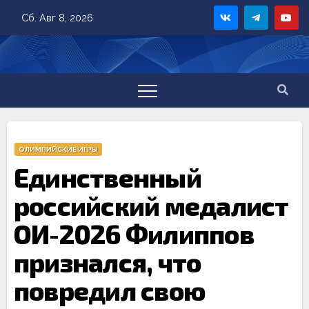
Skip
Сб. Авг 8, 2026
to
content
ОЛИМПИЙСКИЕ ИГРЫ
Единственный
российский медалист
ОИ-2026 Филиппов
признался, что
повредил свою