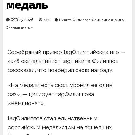
медаль
ФЕВ 25, 2026
177
Никита Филиппов
,
Олимпийские игры
,
Ски-альпинизм
Серебряный призер tagОлимпийских игр —
2026 ски-альпинист tagНикита Филиппов
рассказал, что повредил свою награду.
«На медали есть скол, уронил ее один
раз», — цитирует tagФилиппова
«Чемпионат».
tagФилиппов стал единственным
российским медалистом на пошедших