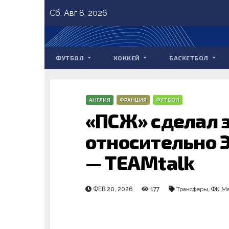
Skip
Сб. Авг 8, 2026
to
content
ФУТБОЛ
ХОККЕЙ
БАСКЕТБОЛ
АНГЛИЯ
ФРАНЦИЯ
ФУТБОЛ
«ПСЖ» сделал 
относительно 
— TEAMtalk
ФЕВ 20, 2026
177
Трансферы
,
ФК Ма