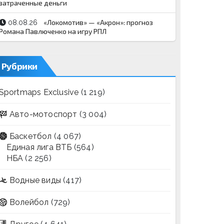
затраченные деньги
«Локомотив» — «Акрон»: прогноз
08.08.26
Романа Павлюченко на игру РПЛ
Рубрики
Sportmaps Exclusive
(1 219)
Авто-мотоспорт
(3 004)
Баскетбол
(4 067)
Единая лига ВТБ
(564)
НБА
(2 256)
Водные виды
(417)
Волейбол
(729)