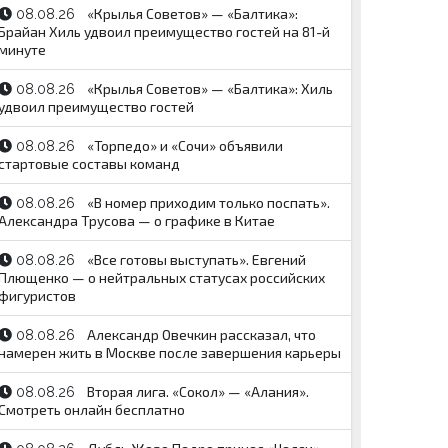
«Крылья Советов» — «Балтика»:
08.08.26
Брайан Хиль удвоил преимущество гостей на 81-й
минуте
«Крылья Советов» — «Балтика»: Хиль
08.08.26
удвоил преимущество гостей
«Торпедо» и «Сочи» объявили
08.08.26
стартовые составы команд
«В номер приходим только поспать».
08.08.26
Александра Трусова — о графике в Китае
«Все готовы выступать». Евгений
08.08.26
Плющенко — о нейтральных статусах российских
фигуристов
Александр Овечкин рассказал, что
08.08.26
намерен жить в Москве после завершения карьеры
Вторая лига. «Сокол» — «Алания».
08.08.26
Смотреть онлайн бесплатно