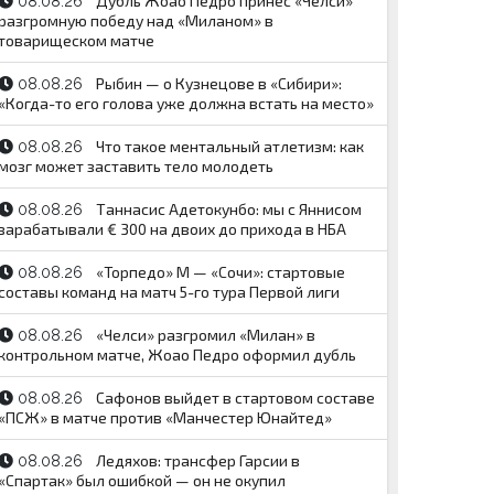
Дубль Жоао Педро принес «Челси»
08.08.26
разгромную победу над «Миланом» в
товарищеском матче
Рыбин — о Кузнецове в «Сибири»:
08.08.26
«Когда-то его голова уже должна встать на место»
Что такое ментальный атлетизм: как
08.08.26
мозг может заставить тело молодеть
Таннасис Адетокунбо: мы с Яннисом
08.08.26
зарабатывали € 300 на двоих до прихода в НБА
«Торпедо» М — «Сочи»: стартовые
08.08.26
составы команд на матч 5-го тура Первой лиги
«Челси» разгромил «Милан» в
08.08.26
контрольном матче, Жоао Педро оформил дубль
Сафонов выйдет в стартовом составе
08.08.26
«ПСЖ» в матче против «Манчестер Юнайтед»
Ледяхов: трансфер Гарсии в
08.08.26
«Спартак» был ошибкой — он не окупил