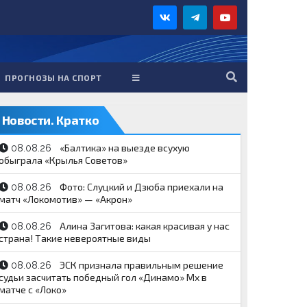
ПРОГНОЗЫ НА СПОРТ
Новости. Кратко
«Балтика» на выезде всухую
08.08.26
обыграла «Крылья Советов»
Фото: Слуцкий и Дзюба приехали на
08.08.26
матч «Локомотив» — «Акрон»
Алина Загитова: какая красивая у нас
08.08.26
страна! Такие невероятные виды
ЭСК признала правильным решение
08.08.26
судьи засчитать победный гол «Динамо» Мх в
матче с «Локо»