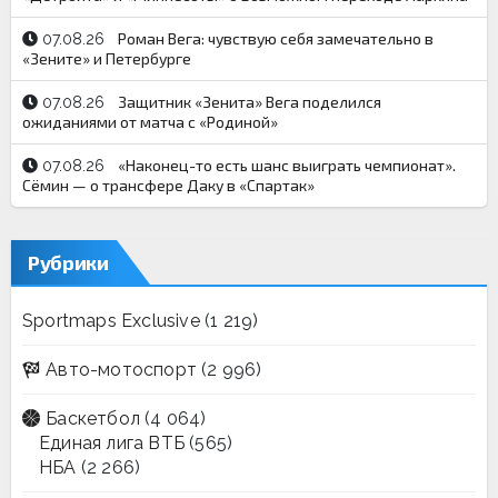
Роман Вега: чувствую себя замечательно в
07.08.26
«Зените» и Петербурге
Защитник «Зенита» Вега поделился
07.08.26
ожиданиями от матча с «Родиной»
«Наконец-то есть шанс выиграть чемпионат».
07.08.26
Сёмин — о трансфере Даку в «Спартак»
Рубрики
Sportmaps Exclusive
(1 219)
Авто-мотоспорт
(2 996)
Баскетбол
(4 064)
Единая лига ВТБ
(565)
НБА
(2 266)