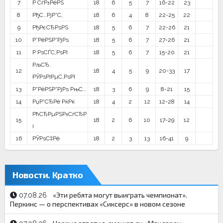
7
Р СѓР±РёРЅ
18
6
5
7
16-22
23
8
РђС…РјР°С‚
18
6
4
8
22-25
22
9
РђРєСЂРѕРЅ
18
5
6
7
22-26
21
10
Р”РёРЅР°РјРѕ
18
5
6
7
27-26
21
11
Р РѕСЃС‚РѕРІ
18
5
6
7
15-20
21
РљСЂ.
12
18
4
5
9
20-33
17
РЎРѕРІРµС‚РѕРІ
13
Р”РёРЅР°РјРѕ РњС…
18
3
6
9
8-21
15
14
РџР°СЂРё РќРќ
18
4
2
12
12-28
14
РћСЂРµРЅР±СѓСЂР
15
18
2
6
10
17-29
12
і
16
РЎРѕС‡Рё
18
2
3
13
16-41
9
Новости. Кратко
«Эти ребята могут выиграть чемпионат».
07.08.26
Перкинс — о перспективах «Сиксерс» в новом сезоне