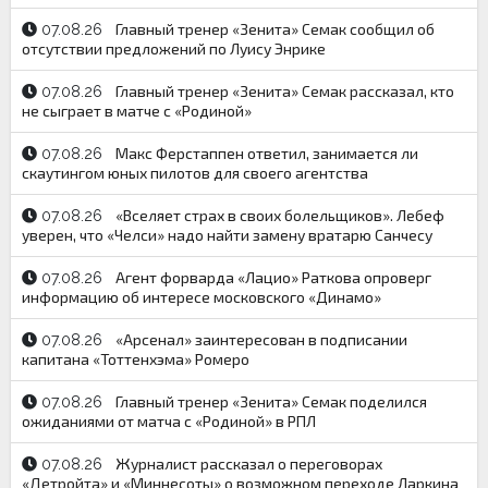
Главный тренер «Зенита» Семак сообщил об
07.08.26
отсутствии предложений по Луису Энрике
Главный тренер «Зенита» Семак рассказал, кто
07.08.26
не сыграет в матче с «Родиной»
Макс Ферстаппен ответил, занимается ли
07.08.26
скаутингом юных пилотов для своего агентства
«Вселяет страх в своих болельщиков». Лебеф
07.08.26
уверен, что «Челси» надо найти замену вратарю Санчесу
Агент форварда «Лацио» Раткова опроверг
07.08.26
информацию об интересе московского «Динамо»
«Арсенал» заинтересован в подписании
07.08.26
капитана «Тоттенхэма» Ромеро
Главный тренер «Зенита» Семак поделился
07.08.26
ожиданиями от матча с «Родиной» в РПЛ
Журналист рассказал о переговорах
07.08.26
«Детройта» и «Миннесоты» о возможном переходе Ларкина