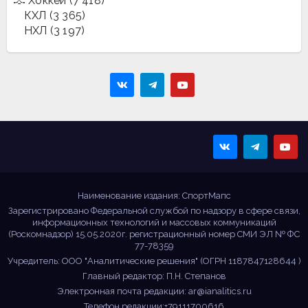
Хоккей
(7 418)
КХЛ
(3 365)
НХЛ
(3 197)
Sportmaps
Главные спортивные
новости!
Наименование издания: СпортМапс
Зарегистрировано Федеральной службой по надзору в сфере связи,
информационных технологий и массовых коммуникаций
(Роскомнадзор) 15.05.2020г. регистрационный номер СМИ ЭЛ № ФС
77-78359
Учредитель: ООО "Аналитические решения" (ОГРН 1187847128644 )
Главный редактор: П.Н. Степанов
Электронная почта редакции:
ar@ianalitics.ru
Телефон редакции:+79111700616