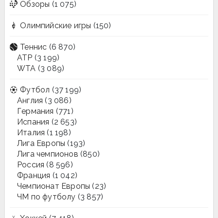
Обзоры
(1 075)
Олимпийские игры
(150)
Теннис
(6 870)
ATP
(3 199)
WTA
(3 089)
Футбол
(37 199)
Англия
(3 086)
Германия
(771)
Испания
(2 653)
Италия
(1 198)
Лига Европы
(193)
Лига чемпионов
(850)
Россия
(8 596)
Франция
(1 042)
Чемпионат Европы
(23)
ЧМ по футболу
(3 857)