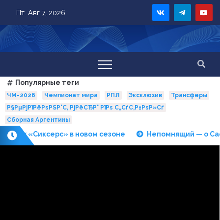
Skip
Пт. Авг 7, 2026
to
content
Популярные теги
ЧМ-2026
Чемпионат мира
РПЛ
Эксклюзив
Трансферы
Р§РµРјРїРёРѕРЅР°С‚ РјРёСЂР° РїРѕ С„СѓС‚Р±РѕР»Сѓ
Сборная Аргентины
ах «Сиксерс» в новом сезоне
Непомнящий — о Сафонов
П
о
с
л