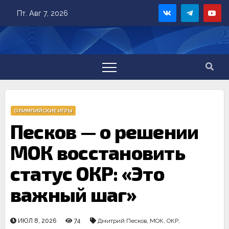
Skip
Пт. Авг 7, 2026
to
content
ОЛИМПИЙСКИЕ ИГРЫ
Песков — о решении
МОК восстановить
статус ОКР: «Это
важный шаг»
ИЮЛ 8, 2026
74
Дмитрий Песков
,
МОК
,
ОКР
,