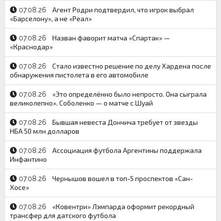
Агент Родри подтвердил, что игрок выбрал
07.08.26
«Барселону», а не «Реал»
Назван фаворит матча «Спартак» —
07.08.26
«Краснодар»
Стало известно решение по делу Хардена после
07.08.26
обнаружения пистолета в его автомобиле
«Это определённо было непросто. Она сыграла
07.08.26
великолепно». Соболенко — о матче с Шуай
Бывшая невеста Дончича требует от звезды
07.08.26
НБА 50 млн долларов
Ассоциация футбола Аргентины поддержала
07.08.26
Инфантино
Чернышов вошел в топ-5 проспектов «Сан-
07.08.26
Хосе»
«Ковентри» Лэмпарда оформит рекордный
07.08.26
трансфер для датского футбола