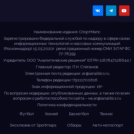
Sportmaps
Главные спортивные
новости!
Наименование издания: СпортМапс
Зарегистрировано Федеральной службой по надзору в сфере связи,
информационных технологий и массовых коммуникаций
(Роскомнадзор) 15.05.2020г. регистрационный номер СМИ ЭЛ № ФС
77-78359
Учредитель: ООО "Аналитические решения" (ОГРН 1187847128644 )
Главный редактор: П.Н. Степанов
Электронная почта редакции:
ar@ianalitics.ru
Телефон редакции:+79111700616
Знак информационной продукции: 18+
По вопросам модерации, опубликованных данных, а также по всем
вопросам о работоспособности сайта – на
ar@ianalitics.ru
Политика конфиденциальности
Футбол
Хоккей
Баскетбол
Теннис
Эксклюзив от Sportmaps
Обзоры
Авто-мотоспорт