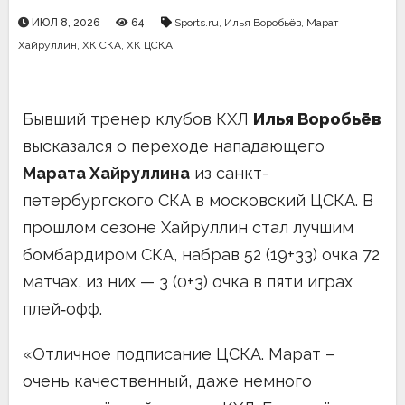
ИЮЛ 8, 2026
64
Sports.ru
,
Илья Воробьёв
,
Марат
Хайруллин
,
ХК СКА
,
ХК ЦСКА
Бывший тренер клубов КХЛ
Илья Воробьёв
высказался о переходе нападающего
Марата Хайруллина
из санкт-
петербургского СКА в московский ЦСКА. В
прошлом сезоне Хайруллин стал лучшим
бомбардиром СКА, набрав 52 (19+33) очка 72
матчах, из них — 3 (0+3) очка в пяти играх
плей‑офф.
«Отличное подписание ЦСКА. Марат –
очень качественный, даже немного