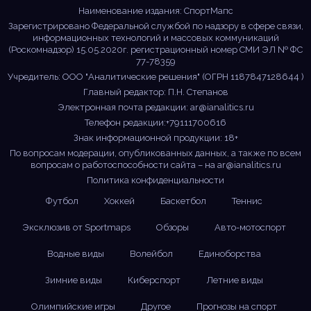
Наименование издания: СпортМапс
Зарегистрировано Федеральной службой по надзору в сфере связи,
информационных технологий и массовых коммуникаций
(Роскомнадзор) 15.05.2020г. регистрационный номер СМИ ЭЛ № ФС
77-78359
Учредитель: ООО "Аналитические решения" (ОГРН 1187847128644 )
Главный редактор: П.Н. Степанов
Электронная почта редакции:
ar@ianalitics.ru
Телефон редакции:+79111700616
Знак информационной продукции: 18+
По вопросам модерации, опубликованных данных, а также по всем
вопросам о работоспособности сайта – на
ar@ianalitics.ru
Политика конфиденциальности
Футбол
Хоккей
Баскетбол
Теннис
Эксклюзив от Sportmaps
Обзоры
Авто-мотоспорт
Водные виды
Волейбол
Единоборства
Зимние виды
Киберспорт
Летние виды
Олимпийские игры
Другое
Прогнозы на спорт