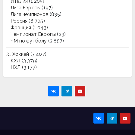
Италия
(1 205)
Лига Европы
(197)
Лига чемпионов
(835)
Россия
(8 705)
Франция
(1 043)
Чемпионат Европы
(23)
ЧМ по футболу
(3 857)
Хоккей
(7 407)
КХЛ
(3 379)
НХЛ
(3 177)
Sportmaps
Главные спортивные
новости!