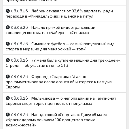
Леброн отказался от 92,6% зарплаты ради
08.08.26
перехода в «Филадельфию» и шанса на титул
Начало прямой видеотрансляции
08.08.26
товарищеского матча «Байер» — «Севилья»
Симашев: футбол — самый популярный вид
08.08.26
спорта в мире, но для меня хоккей — топ-1
«У меня была куплена машина для трек-дней».
08.08.26
Стролл — об участии в гонке GT3
Форвард «Спартака» Угальде
08.08.26
прокомментировал слова агента об интересе к нему из
Европы
Мельникова — о непопадании на чемпионат
08.08.26
Европы: спорт теряет ценность от популизма
Нападающий «Спартака» Даку: «В матче с
08.08.26
«Краснодаром» покажем 100 процентов своих
возможностей»