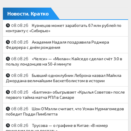
Новости. Кратко
Кузнецов может заработать 67 млн рублей по
08.08.26
контракту с «Сибирью»
Академия Надаля поздравила Роджера
08.08.26
Федерера с днём рождения
«Челси» — «Милан»: Кайседо сделал счёт 3:0 в
08.08.26
пользу лондонцев на 50-й минуте
Бывший одноклубник Леброна назвал Майкла
08.08.26
Джордана величайшим баскетболистом в истории
«Балтика» обыгрывает «Крылья Советов» после
08.08.26
первого тайма матча РПЛ в Самаре
Шон О’Мэлли считает, что Усман Нурмагомедов
08.08.26
победит Пэдди Пимблетта
Трусова — о графике в Китае: «В номер
08.08.26
приходим только поспать»