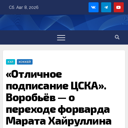
Skip
Сб. Авг 8, 2026
to
content
КХЛ
ХОККЕЙ
«Отличное
подписание ЦСКА».
Воробьёв — о
переходе форварда
Марата Хайруллина