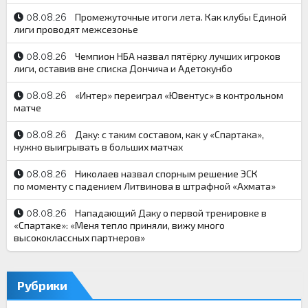
Промежуточные итоги лета. Как клубы Единой
08.08.26
лиги проводят межсезонье
Чемпион НБА назвал пятёрку лучших игроков
08.08.26
лиги, оставив вне списка Дончича и Адетокунбо
«Интер» переиграл «Ювентус» в контрольном
08.08.26
матче
Даку: с таким составом, как у «Спартака»,
08.08.26
нужно выигрывать в больших матчах
Николаев назвал спорным решение ЭСК
08.08.26
по моменту с падением Литвинова в штрафной «Ахмата»
Нападающий Даку о первой тренировке в
08.08.26
«Спартаке»: «Меня тепло приняли, вижу много
высококлассных партнеров»
Рубрики