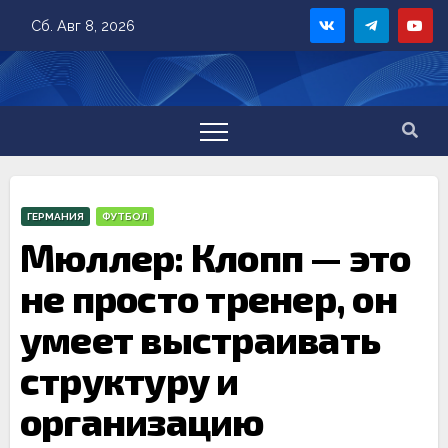
Skip
Сб. Авг 8, 2026
to
content
ГЕРМАНИЯ
ФУТБОЛ
Мюллер: Клопп — это
не просто тренер, он
умеет выстраивать
структуру и
организацию