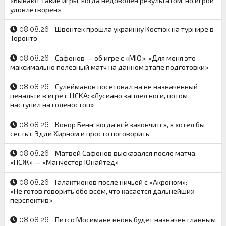
«Бывают такие игры, когда недоволен результатом, но игрой
удовлетворен»
Швентек прошла украинку Костюк на турнире в
08.08.26
Торонто
Сафонов — об игре с «МЮ»: «Для меня это
08.08.26
максимально полезный матч на данном этапе подготовки»
Сулейманов посетовал на не назначенный
08.08.26
пенальти в игре с ЦСКА: «Лусиано заплел ноги, потом
наступил на голеностоп»
Конор Бенн: когда всё закончится, я хотел бы
08.08.26
сесть с Эдди Хирном и просто поговорить
Матвей Сафонов высказался после матча
08.08.26
«ПСЖ» — «Манчестер Юнайтед»
Галактионов после ничьей с «Акроном»:
08.08.26
«Не готов говорить обо всем, что касается дальнейших
перспектив»
Питсо Мосимане вновь будет назначен главным
08.08.26