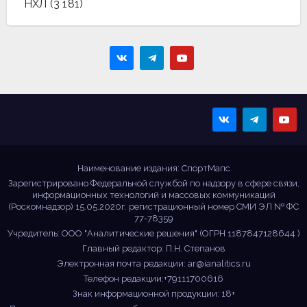
НХЛ
(3 181)
Sportmaps
Главные спортивные
новости!
Наименование издания: СпортМапс
Зарегистрировано Федеральной службой по надзору в сфере связи,
информационных технологий и массовых коммуникаций
(Роскомнадзор) 15.05.2020г. регистрационный номер СМИ ЭЛ № ФС
77-78359
Учредитель: ООО "Аналитические решения" (ОГРН 1187847128644 )
Главный редактор: П.Н. Степанов
Электронная почта редакции:
ar@ianalitics.ru
Телефон редакции:+79111700616
Знак информационной продукции: 18+