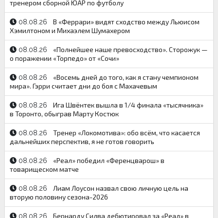
тренером сборной ЮАР по футболу
В «Феррари» видят сходство между Льюисом
08.08.26
Хэмилтоном и Михаэлем Шумахером
«Полнейшее наше превосходство». Сторожук —
08.08.26
о поражении «Торпедо» от «Сочи»
«Восемь дней до того, как я стану чемпионом
08.08.26
мира». Гэрри считает дни до боя с Махачевым
Ига Швёнтек вышла в 1/4 финала «тысячника»
08.08.26
в Торонто, обыграв Марту Костюк
Тренер «Локомотива»: обо всём, что касается
08.08.26
дальнейших перспектив, я не готов говорить
«Реал» победил «Ференцварош» в
08.08.26
товарищеском матче
Лиам Лоусон назвал свою личную цель на
08.08.26
вторую половину сезона-2026
Бернарду Силва дебютировал за «Реал» в
08.08.26