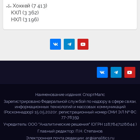
Хоккей
(7 413)
КХЛ
(3 362)
НХЛ
(3 196)
Sportmaps
Главные спортивные
новости!
Наименование издания: СпортМапс
Зарегистрировано Федеральной службой по надзору в сфере связи,
информационных технологий и массовых коммуникаций
(Роскомнадзор) 15.05.2020г. регистрационный номер СМИ ЭЛ № ФС
77-78359
Учредитель: ООО "Аналитические решения" (ОГРН 1187847128644 )
Главный редактор: П.Н. Степанов
Электронная почта редакции:
ar@ianalitics.ru