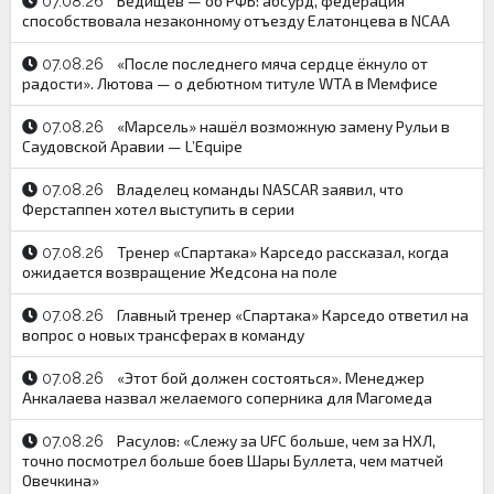
Ведищев — об РФБ: абсурд, федерация
07.08.26
способствовала незаконному отъезду Елатонцева в NCAA
«После последнего мяча сердце ёкнуло от
07.08.26
радости». Лютова — о дебютном титуле WTA в Мемфисе
«Марсель» нашёл возможную замену Рульи в
07.08.26
Саудовской Аравии — L’Equipe
Владелец команды NASCAR заявил, что
07.08.26
Ферстаппен хотел выступить в серии
Тренер «Спартака» Карседо рассказал, когда
07.08.26
ожидается возвращение Жедсона на поле
Главный тренер «Спартака» Карседо ответил на
07.08.26
вопрос о новых трансферах в команду
«Этот бой должен состояться». Менеджер
07.08.26
Анкалаева назвал желаемого соперника для Магомеда
Расулов: «Слежу за UFC больше, чем за НХЛ,
07.08.26
точно посмотрел больше боев Шары Буллета, чем матчей
Овечкина»