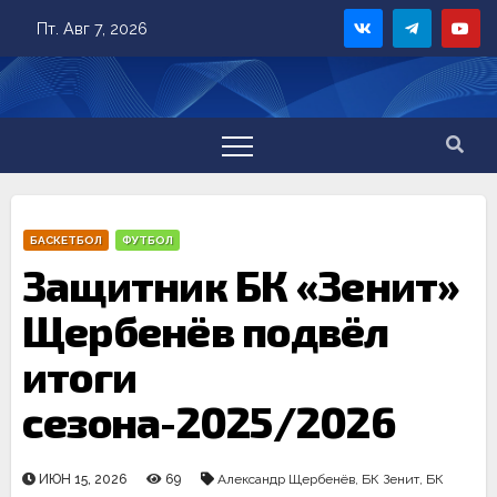
Skip
Пт. Авг 7, 2026
to
content
БАСКЕТБОЛ
ФУТБОЛ
Защитник БК «Зенит»
Щербенёв подвёл
итоги
сезона-2025/2026
ИЮН 15, 2026
69
Александр Щербенëв
,
БК Зенит
,
БК