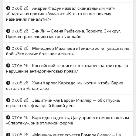
Андрей Федун назвал скандальным матч
07.08.26
«Спартака» против «Ахмата»: «Кто-то понял, почему
назначили пенальти?»
Энн Ли — Елена Рыбакина. Торонто. 3-й круг.
07.08.26
Прямая трансляция: смотреть онлайн
Менеджер Махачева и Гейджи хочет увидеть их
07.08.26
бой: «Это самые большие деньги»
Российский теннисист отстранен на три года за
07.08.26
нарушение антидопинговых правил
Хуан Карлос Карседо: мы хотим, чтобы Барко
07.08.26
остался в «Спартаке»
Защитник «Ак Барса» Миллер — об отпуске:
07.08.26
играл в гольф каждый божий день
Карседо: надеюсь, Даку принесёт много пользы
07.08.26
«Спартаку», он в отличной форме
«Монако» интересуется Ромелу Лукаку — La
07.08.26