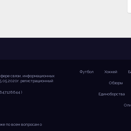
Футбол
Хоккей
Б
сфере связи, информационных
5.05.2020г. регистрационный
Обзоры
847128644 )
Единоборства
Оли
же по всем вопросам о