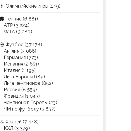
Олимпийские игры
(149)
Теннис
(6 881)
ATP
(3 224)
WTA
(3 080)
Футбол
(37 178)
Англия
(3 086)
Германия
(773)
Испания
(2 651)
Италия
(1 195)
Лига Европы
(189)
Лига чемпионов
(852)
Россия
(8 559)
Франция
(1 043)
Чемпионат Европы
(23)
ЧМ по футболу
(3 857)
Хоккей
(7 448)
КХЛ
(3 379)