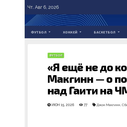
Skip
Чт. Авг 6, 2026
to
content
ФУТБОЛ
ХОККЕЙ
БАСКЕТБОЛ
ФУТБОЛ
«Я ещё не до к
Макгинн — о п
над Гаити на Ч
ИЮН 15, 2026
77
Джон Макгинн
,
Сб