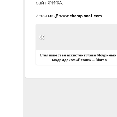
сайт ФИФА.
Источник:
www.championat.com
Навигация
по
записям
Стал известен ассистент Жозе Моуринью 
мадридском «Реале» — Marca