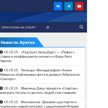
ПРОГНОЗЫ НА СПОРТ
Новости. Кратко
«Ред Булл Зальцбург» — «Пафос»:
06.08.26
ставки и коэффициенты на матч отбора Лиги
Европы
Легенда «Филадельфии» Аллен
06.08.26
Айверсон опубликовал фото в джерси Леброна из
«Сиксерс»
Мирлинд Даку: пришёл в «Спартак»
06.08.26
выиграть титулы и сделать людей счастливыми
Московское «Динамо» расторгло и
06.08.26
подписало новый контракт с защитником Игорем