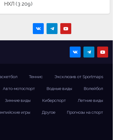
НХЛ
(3 209)
аскетбол
Теннис
Эксклюзив от Sportmaps
Авто-мотоспорт
Водные виды
Волейбол
Зимние виды
Киберспорт
Летние виды
мпийские игры
Другое
Прогнозы на спорт