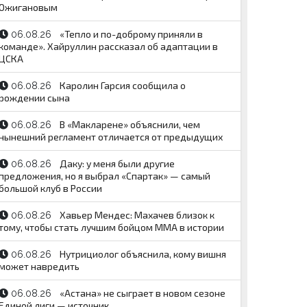
Ожигановым
«Тепло и по-доброму приняли в
06.08.26
команде». Хайруллин рассказал об адаптации в
ЦСКА
Каролин Гарсия сообщила о
06.08.26
рождении сына
В «Макларене» объяснили, чем
06.08.26
нынешний регламент отличается от предыдущих
Даку: у меня были другие
06.08.26
предложения, но я выбрал «Спартак» — самый
большой клуб в России
Хавьер Мендес: Махачев близок к
06.08.26
тому, чтобы стать лучшим бойцом MMA в истории
Нутрициолог объяснила, кому вишня
06.08.26
может навредить
«Астана» не сыграет в новом сезоне
06.08.26
Единой лиги — источник