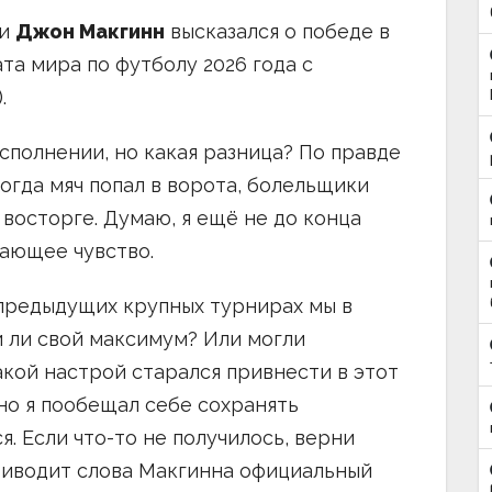
ии
Джон Макгинн
высказался о победе в
ата мира по футболу 2026 года с
.
сполнении, но какая разница? По правде
Когда мяч попал в ворота, болельщики
восторге. Думаю, я ещё не до конца
сающее чувство.
 предыдущих крупных турнирах мы в
и ли свой максимум? Или могли
акой настрой старался привнести в этот
 но я пообещал себе сохранять
я. Если что-то не получилось, верни
приводит слова Макгинна официальный