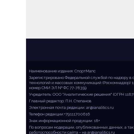
Sportmaps
Главные спортивные новости!
Наименование издания: СпортМапс
Зарегистрировано Федеральной службой по надзору в 
технологий и массовых коммуникаций (Роскомнадзор) 1
номер СМИ ЭЛ № ФС 77-78359
Учредитель: ООО "Аналитические решения" (ОГРН 1187
Главный редактор: П.Н. Степанов
Электронная почта редакции:
ar@ianalitics.ru
Телефон редакции:+79111700616
Знак информационной продукции: 18+
По вопросам модерации, опубликованных данных, а так
работоспособности сайта – на
ar@ianalitics.ru