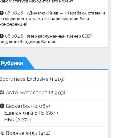
каком статусе находится его клиент
«Динамо» Киев — «Карабах»: ставки и
06.08.26
коэффициенты на матч квалификации Лиги
конференций
Умер заслуженный тренер СССР
06.08.26
по дзюдо Владимир Каплин
Рубрики
Sportmaps Exclusive
(1 219)
Авто-мотоспорт
(2 993)
Баскетбол
(4 065)
Единая лига ВТБ
(564)
НБА
(2 271)
Водные виды
(414)