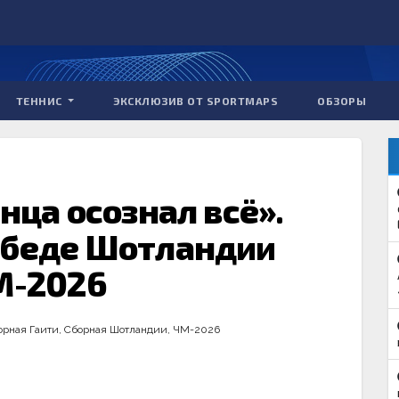
ТЕННИС
ЭКСКЛЮЗИВ ОТ SPORTMAPS
ОБЗОРЫ
онца осознал всё».
обеде Шотландии
М-2026
орная Гаити
,
Сборная Шотландии
,
ЧМ-2026