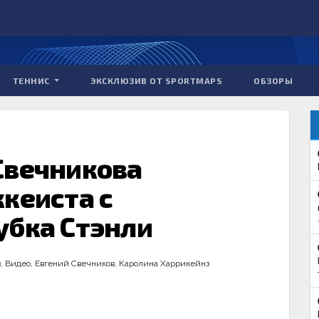
ТЕННИС
ЭКСКЛЮЗИВ ОТ SPORTMAPS
ОБЗОРЫ
Свечникова
кеиста с
убка Стэнли
в
,
Видео
,
Евгений Свечников
,
Каролина Харрикейнз