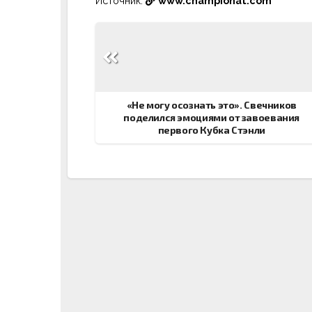
Источник:
www.championat.com
Навигация
по
записям
«Не могу осознать это». Свечников
поделился эмоциями от завоевания
первого Кубка Стэнли