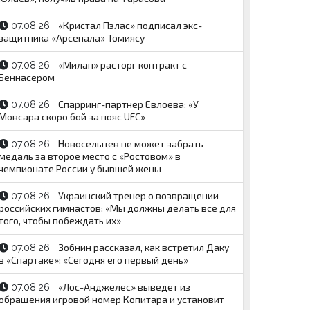
«Кристал Пэлас» подписал экс-
07.08.26
защитника «Арсенала» Томиясу
«Милан» расторг контракт с
07.08.26
Беннасером
Спарринг-партнер Евлоева: «У
07.08.26
Мовсара скоро бой за пояс UFC»
Новосельцев не может забрать
07.08.26
медаль за второе место с «Ростовом» в
чемпионате России у бывшей жены
Украинский тренер о возвращении
07.08.26
российских гимнастов: «Мы должны делать все для
того, чтобы побеждать их»
Зобнин рассказал, как встретил Даку
07.08.26
в «Спартаке»: «Сегодня его первый день»
«Лос-Анджелес» выведет из
07.08.26
обращения игровой номер Копитара и установит