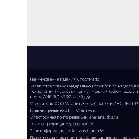
Sportmaps
Главные спортивные новости!
Наименование издания: СпортМапс
Зарегистрировано Федеральной службой по надзору в 
технологий и массовых коммуникаций (Роскомнадзор) 1
номер СМИ ЭЛ № ФС 77-78359
Учредитель: ООО "Аналитические решения" (ОГРН 1187
Главный редактор: П.Н. Степанов
Электронная почта редакции:
ar@ianalitics.ru
Телефон редакции:+79111700616
Знак информационной продукции: 18+
По вопросам модерации, опубликованных данных, а так