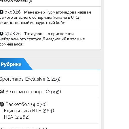
статую словенцу
Менеджер Нурмагомедова назвал
07.08.26
самого опасного соперника Усмана в UFC:
«Единственный конкуретный бой»
Татауров — о присвоении
07.08.26
нейтрального статуса Дикиджи: «Я в этом не
сомневался»
Рубрики
Sportmaps Exclusive
(1 219)
Авто-мотоспорт
(2 995)
Баскетбол
(4 070)
Единая лига ВТБ
(564)
НБА
(2 262)