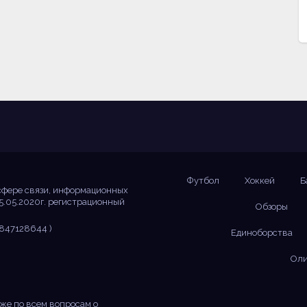
Футбол
Хоккей
Б
сфере связи, информационных
5.05.2020г. регистрационный
Обзоры
847128644 )
Единоборства
Оли
же по всем вопросам о