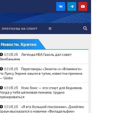
ПРОГНОЗЫ НА СПОРТ
Новости. Кратко
Легенда НБА Газоль дал совет
07.08.26
Вембаньяме
Переговоры «Зенита» и «Фламенго»
07.08.26
по Луису Энрике зашли в тупик, известна причина
— Globo
Усик: бокс — это спорт для бедняков.
07.08.26
Когда у тебя шёлковая пижама, трудно
тренироваться
«Я его большой поклонник». Джейлен
07.08.26
Браун высказался о новичке «Филадельфии»