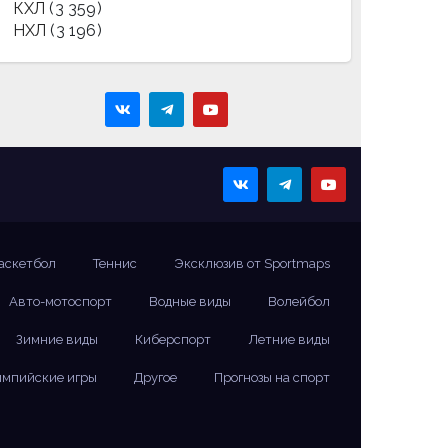
КХЛ
(3 359)
НХЛ
(3 196)
аскетбол
Теннис
Эксклюзив от Sportmaps
Авто-мотоспорт
Водные виды
Волейбол
Зимние виды
Киберспорт
Летние виды
мпийские игры
Другое
Прогнозы на спорт