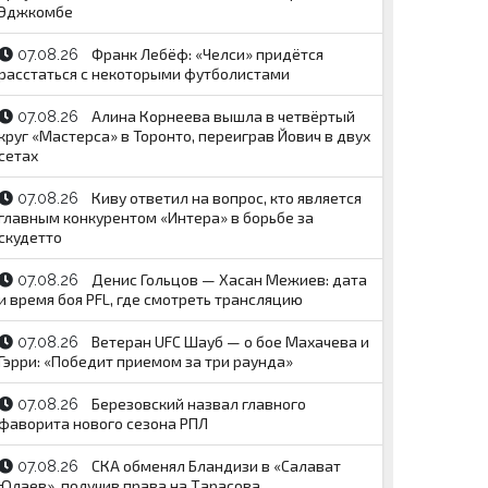
Эджкомбе
Франк Лебёф: «Челси» придётся
07.08.26
расстаться с некоторыми футболистами
Алина Корнеева вышла в четвёртый
07.08.26
круг «Мастерса» в Торонто, переиграв Йович в двух
сетах
Киву ответил на вопрос, кто является
07.08.26
главным конкурентом «Интера» в борьбе за
скудетто
Денис Гольцов — Хасан Межиев: дата
07.08.26
и время боя PFL, где смотреть трансляцию
Ветеран UFC Шауб — о бое Махачева и
07.08.26
Гэрри: «Победит приемом за три раунда»
Березовский назвал главного
07.08.26
фаворита нового сезона РПЛ
СКА обменял Бландизи в «Салават
07.08.26
Юлаев», получив права на Тарасова