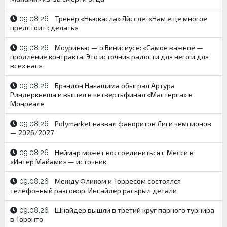
Тренер «Ньюкасла» Яйссле: «Нам еще многое
09.08.26
предстоит сделать»
Моуринью — о Винисиусе: «Самое важное —
09.08.26
продление контракта. Это источник радости для него и для
всех нас»
Брэндон Накашима обыграл Артура
09.08.26
Риндеркнеша и вышел в четвертьфинал «Мастерса» в
Монреале
Polymarket назвал фаворитов Лиги чемпионов
09.08.26
— 2026/2027
Неймар может воссоединиться с Месси в
09.08.26
«Интер Майами» — источник
Между Фликом и Торресом состоялся
09.08.26
телефонный разговор. Инсайдер раскрыл детали
Шнайдер вышли в третий круг парного турнира
09.08.26
в Торонто