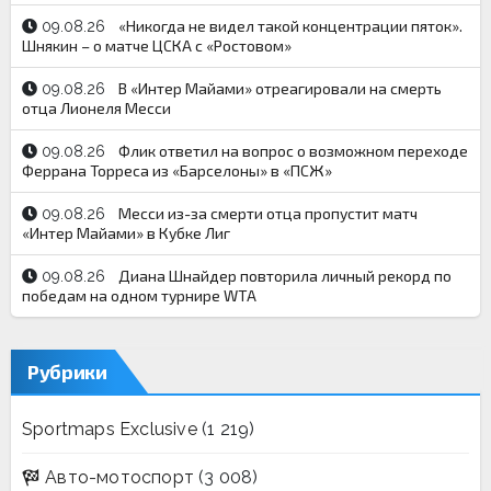
«Никогда не видел такой концентрации пяток».
09.08.26
Шнякин – о матче ЦСКА с «Ростовом»
В «Интер Майами» отреагировали на смерть
09.08.26
отца Лионеля Месси
Флик ответил на вопрос о возможном переходе
09.08.26
Феррана Торреса из «Барселоны» в «ПСЖ»
Месси из-за смерти отца пропустит матч
09.08.26
«Интер Майами» в Кубке Лиг
Диана Шнайдер повторила личный рекорд по
09.08.26
победам на одном турнире WTA
Рубрики
Sportmaps Exclusive
(1 219)
Авто-мотоспорт
(3 008)