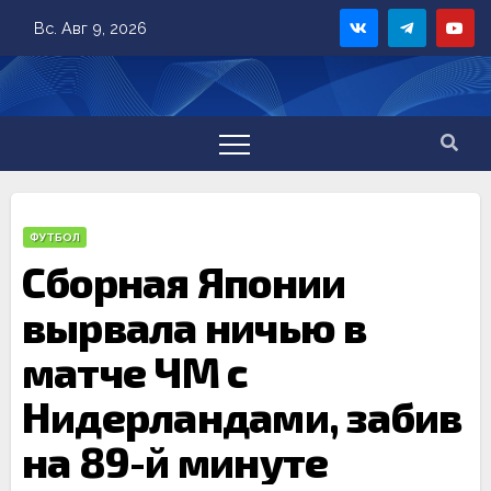
Skip
Вс. Авг 9, 2026
to
content
ФУТБОЛ
Сборная Японии
вырвала ничью в
матче ЧМ с
Нидерландами, забив
на 89-й минуте