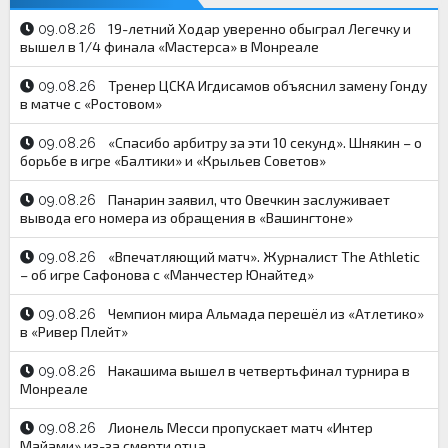
19-летний Ходар уверенно обыграл Легечку и
09.08.26
вышел в 1/4 финала «Мастерса» в Монреале
Тренер ЦСКА Игдисамов объяснил замену Гонду
09.08.26
в матче с «Ростовом»
«Спасибо арбитру за эти 10 секунд». Шнякин – о
09.08.26
борьбе в игре «Балтики» и «Крыльев Советов»
Панарин заявил, что Овечкин заслуживает
09.08.26
вывода его номера из обращения в «Вашингтоне»
«Впечатляющий матч». Журналист The Athletic
09.08.26
– об игре Сафонова с «Манчестер Юнайтед»
Чемпион мира Альмада перешёл из «Атлетико»
09.08.26
в «Ривер Плейт»
Накашима вышел в четвертьфинал турнира в
09.08.26
Монреале
Лионель Месси пропускает матч «Интер
09.08.26
Майами» из-за смерти отца