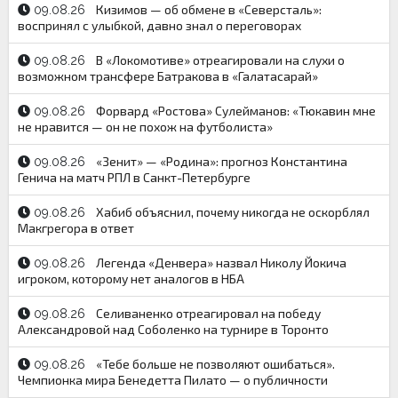
Кизимов — об обмене в «Северсталь»:
09.08.26
воспринял с улыбкой, давно знал о переговорах
В «Локомотиве» отреагировали на слухи о
09.08.26
возможном трансфере Батракова в «Галатасарай»
Форвард «Ростова» Сулейманов: «Тюкавин мне
09.08.26
не нравится — он не похож на футболиста»
«Зенит» — «Родина»: прогноз Константина
09.08.26
Генича на матч РПЛ в Санкт-Петербурге
Хабиб объяснил, почему никогда не оскорблял
09.08.26
Макгрегора в ответ
Легенда «Денвера» назвал Николу Йокича
09.08.26
игроком, которому нет аналогов в НБА
Селиваненко отреагировал на победу
09.08.26
Александровой над Соболенко на турнире в Торонто
«Тебе больше не позволяют ошибаться».
09.08.26
Чемпионка мира Бенедетта Пилато — о публичности