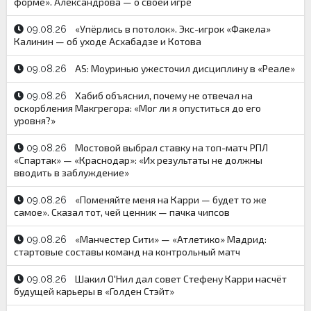
форме». Александрова — о своей игре
«Упёрлись в потолок». Экс-игрок «Факела»
09.08.26
Калинин — об уходе Асхабадзе и Котова
AS: Моуринью ужесточил дисциплину в «Реале»
09.08.26
Хабиб объяснил, почему не отвечал на
09.08.26
оскорбления Макгрегора: «Мог ли я опуститься до его
уровня?»
Мостовой выбрал ставку на топ-матч РПЛ
09.08.26
«Спартак» — «Краснодар»: «Их результаты не должны
вводить в заблуждение»
«Поменяйте меня на Карри — будет то же
09.08.26
самое». Сказал тот, чей ценник — пачка чипсов
«Манчестер Сити» — «Атлетико» Мадрид:
09.08.26
стартовые составы команд на контрольный матч
Шакил О'Нил дал совет Стефену Карри насчёт
09.08.26
будущей карьеры в «Голден Стэйт»