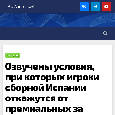
Skip
Вс. Авг 9, 2026
to
content
ФУТБОЛ
Озвучены условия,
при которых игроки
сборной Испании
откажутся от
премиальных за