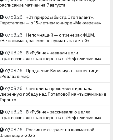
расписание матчей на 7 августа
«От природы быстр. Это талант».
07.08.26
Ферстаппен — о 15-летнем юниоре «Макларена»
Непомнящий — о тренерах ФШМ:
07.08.26
«Не понимаю, как можно кричать на детей»
В «Рубине» назвали цели
07.08.26
стратегического партнерства с «Нефтехимиком»
Продление Винисиуса – инвестиция
07.08.26
«Реала» в миф
Свитолина прокомментировала
07.08.26
уверенную победу над Потаповой на «тысячнике» в
Торонто
В «Рубине» рассказали о целях
07.08.26
стратегического партнёрства с «Нефтехимиком»
Россия не сыграет на шахматной
07.08.26
Олимпиаде-2026