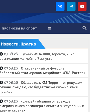
ПРОГНОЗЫ НА СПОРТ
Новости. Кратко
Турнир WTA-1000, Торонто, 2026:
07.08.26
расписание матчей на 7 августа
Отстранённый от футбола
07.08.26
Заболотный стал игроком медийного «СКА-Ростов»
Обладатель КМ Перро — о грядущем
07.08.26
сезоне: ожидаю, что будет так же сложно, как и
прежде
«Енисей» объявил о переходе
07.08.26
американского легионера с опытом выступлений в
девяти странах