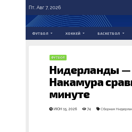
Skip
Пт. Авг 7, 2026
to
content
ФУТБОЛ
ХОККЕЙ
БАСКЕТБОЛ
ФУТБОЛ
Нидерланды — 
Накамура сравн
минуте
ИЮН 15, 2026
74
Сборная Нидерла