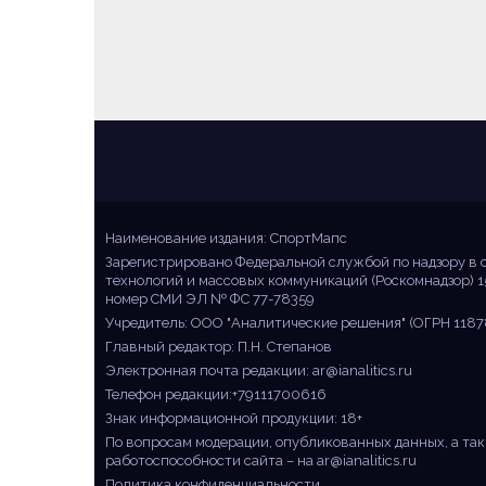
Sportmaps
Главные спортивные новости!
Наименование издания: СпортМапс
Зарегистрировано Федеральной службой по надзору в 
технологий и массовых коммуникаций (Роскомнадзор) 1
номер СМИ ЭЛ № ФС 77-78359
Учредитель: ООО "Аналитические решения" (ОГРН 1187
Главный редактор: П.Н. Степанов
Электронная почта редакции:
ar@ianalitics.ru
Телефон редакции:+79111700616
Знак информационной продукции: 18+
По вопросам модерации, опубликованных данных, а так
работоспособности сайта – на
ar@ianalitics.ru
Политика конфиденциальности