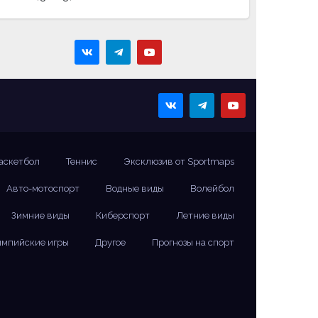
аскетбол
Теннис
Эксклюзив от Sportmaps
Авто-мотоспорт
Водные виды
Волейбол
Зимние виды
Киберспорт
Летние виды
мпийские игры
Другое
Прогнозы на спорт