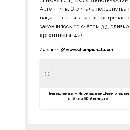
11 июня по 19 июля. Действующим
Аргентины. В финале первенства 
национальная команда встречалас
закончилось со счётом 3:3, однак
аргентинцы (4:2).
Источник:
www.championat.com
Навигация
по
записям
Нидерланды — Япония: ван Дейк открыл
счёт на 50-й минуте