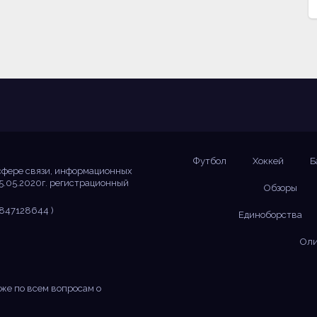
Футбол
Хоккей
Б
сфере связи, информационных
5.05.2020г. регистрационный
Обзоры
847128644 )
Единоборства
Оли
же по всем вопросам о