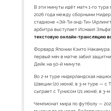
В эти минуты идёт матч 1-го тура
2026 года между сборными Нидерл
стадионе «Эй-Ти-энд-Ти» (Арлингто
арбитра выступает Исмаил Эльфат
текстовую онлайн-трансляцию в
Форвард Японии Кэито Накамура с
первый мяч в матче забил защит
Дейк на 50-й минуте.
Во 2-м туре нидерландская нацио
Швеции (20 июня), в 3-м туре — с 
сыграет с Тунисом (21 июня), в 3-
Чемпионат мира по футболу — 202