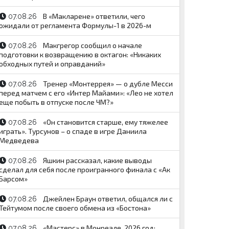
В «Макларене» ответили, чего
07.08.26
ожидали от регламента Формулы-1 в 2026-м
Макгрегор сообщил о начале
07.08.26
подготовки к возвращению в октагон: «Никаких
обходных путей и оправданий»
Тренер «Монтеррея» — о дубле Месси
07.08.26
перед матчем с его «Интер Майами»: «Лео не хотел
еще побыть в отпуске после ЧМ?»
«Он становится старше, ему тяжелее
07.08.26
играть». Турсунов – о спаде в игре Даниила
Медведева
Яшкин рассказал, какие выводы
07.08.26
сделал для себя после проигранного финала с «Ак
Барсом»
Джейлен Браун ответил, общался ли с
07.08.26
Тейтумом после своего обмена из «Бостона»
«Мастерс» в Монреале, 2026 год:
07.08.26