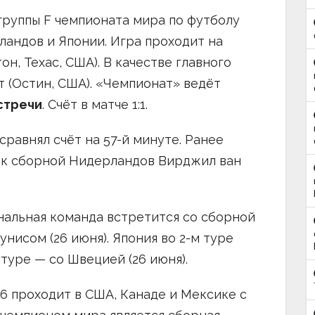
 группы F чемпионата мира по футболу
андов и Японии. Игра проходит на
н, Техас, США). В качестве главного
 (Остин, США). «Чемпионат» ведёт
стречи
. Счёт в матче 1:1.
равнял счёт на 57-й минуте. Ранее
ник сборной Нидерландов Вирджил ван
нальная команда встретится со сборной
Тунисом (26 июня). Япония во 2-м туре
м туре — со Швецией (26 июня).
6 проходит в США, Канаде и Мексике с