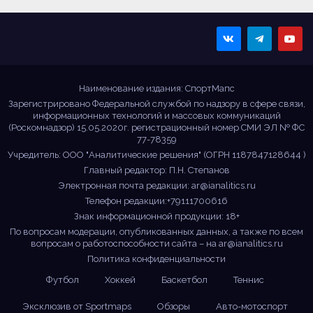
Sportmaps
Главные спортивные
новости!
Наименование издания: СпортМапс
Зарегистрировано Федеральной службой по надзору в сфере связи,
информационных технологий и массовых коммуникаций
(Роскомнадзор) 15.05.2020г. регистрационный номер СМИ ЭЛ № ФС
77-78359
Учредитель: ООО "Аналитические решения" (ОГРН 1187847128644 )
Главный редактор: П.Н. Степанов
Электронная почта редакции:
ar@ianalitics.ru
Телефон редакции:+79111700616
Знак информационной продукции: 18+
По вопросам модерации, опубликованных данных, а также по всем
вопросам о работоспособности сайта – на
ar@ianalitics.ru
Политика конфиденциальности
Футбол
Хоккей
Баскетбол
Теннис
Эксклюзив от Sportmaps
Обзоры
Авто-мотоспорт