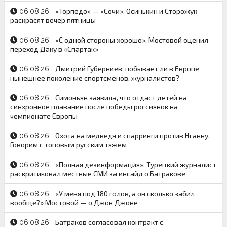
«Торпедо» — «Сочи». Осинькин и Сторожук
06.08.26
раскрасят вечер пятницы
«С одной стороны хорошо». Мостовой оценил
06.08.26
переход Даку в «Спартак»
Дмитрий Губерниев: побывает ли в Европе
06.08.26
нынешнее поколение спортсменов, журналистов?
Симоньян заявила, что отдаст детей на
06.08.26
синхронное плавание после победы россиянок на
чемпионате Европы
Охота на медведя и спарринги против Нганну.
06.08.26
Говорим с топовым русским тяжем
«Полная дезинформация». Турецкий журналист
06.08.26
раскритиковал местные СМИ за инсайд о Батракове
«У меня под 180 голов, а он сколько забил
06.08.26
вообще?» Мостовой — о Джон Джоне
Батраков согласовал контракт с
06.08.26