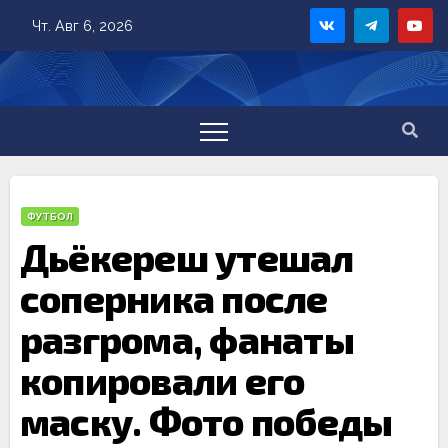
Skip
Чт. Авг 6, 2026
to
content
ФУТБОЛ
Дьёкереш утешал
соперника после
разгрома, фанаты
копировали его
маску. Фото победы