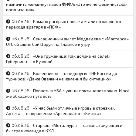
назначить женщину главой ФИФА: «Это же не феминистская
организация»
Романо раскрыл новые детали возможного
06.08.26
перехода вратаря в «ПСЖ»
Сенсационный вылет Медведева с «Мастерса»,
06.08.26
UFC объявил бой Царукяна. Главное к утру
«Она труженица! Как доярка на селе!»
06.08.26
Губерниев — о Бузовой
Кожевников — о недопуске IIHF России до
06.08.26
турниров: «Даже Овечкин не изменил бы ситуацию»
Попасть в НБА с улицы почти невозможно. И всё
06.08.26
же обходной путь есть
«У нас были отличные игровые отрезки».
06.08.26
Артета — о поражении «Арсенала» от «Бетиса»
Старков: «Металлург» — самая атакующая и
06.08.26
быстрая команда в КХЛ