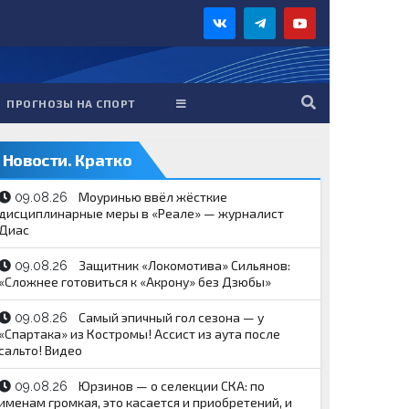
ПРОГНОЗЫ НА СПОРТ
Новости. Кратко
Моуринью ввёл жёсткие
09.08.26
дисциплинарные меры в «Реале» — журналист
Диас
Защитник «Локомотива» Сильянов:
09.08.26
«Сложнее готовиться к «Акрону» без Дзюбы»
Самый эпичный гол сезона — у
09.08.26
«Спартака» из Костромы! Ассист из аута после
сальто! Видео
Юрзинов — о селекции СКА: по
09.08.26
именам громкая, это касается и приобретений, и