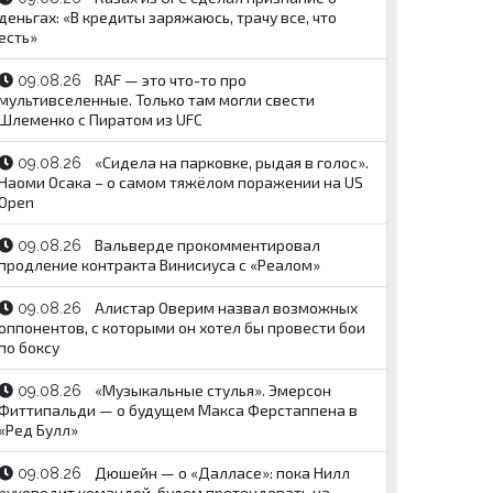
деньгах: «В кредиты заряжаюсь, трачу все, что
есть»
RAF — это что-то про
09.08.26
мультивселенные. Только там могли свести
Шлеменко с Пиратом из UFC
«Сидела на парковке, рыдая в голос».
09.08.26
Наоми Осака – о самом тяжёлом поражении на US
Open
Вальверде прокомментировал
09.08.26
продление контракта Винисиуса с «Реалом»
Алистар Оверим назвал возможных
09.08.26
оппонентов, с которыми он хотел бы провести бои
по боксу
«Музыкальные стулья». Эмерсон
09.08.26
Фиттипальди — о будущем Макса Ферстаппена в
«Ред Булл»
Дюшейн — о «Далласе»: пока Нилл
09.08.26
руководит командой, будем претендовать на