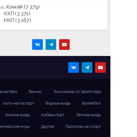
Хоккей
(7 379)
КХЛ
(3 371)
НХЛ
(3 167)
аскетбол
Теннис
Эксклюзив от Sportmaps
Авто-мотоспорт
Водные виды
Волейбол
Зимние виды
Киберспорт
Летние виды
мпийские игры
Другое
Прогнозы на спорт