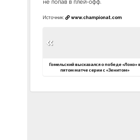
не попав в плей-офф.
Источник:
www.championat.com
Навигация
по
записям
Гомельский высказался о победе «Локо» 
пятом матче серии с «Зенитом»