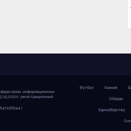
Футбол
Хоккей
Б
сфере связи, информационных
5.05.2020г. регистрационный
Обзоры
847128644 )
Единоборства
Оли