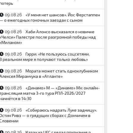
потерь
«У меня нет шансов». Йос Ферстаппен
09.08.26
— о ежегодных гоночных заездах с сыном
Хаби Алонсо высказался о новичке
09.08.26
«Челси» Палестре после разгромной победы над
«Миланом»
Гэрри: «Не пользуюсь соцсетями.
09.08.26
В реальном мире я получают только любовь»
Мората может стать одноклубником
09.08.26
Алексея Миранчука в «Атланте»
«Динамо» М — «Динамо» Мх: онлайн-
09.08.26
трансляция матча 3-го тура РПЛ-2026/2027
начнётся в 14:30
«Собираюсь надрать Луке задницу».
09.08.26
Остин Ривз — о грядущих сборах с Дончичем в
Словении
Казах из UFC сделал признание о
09.08.26