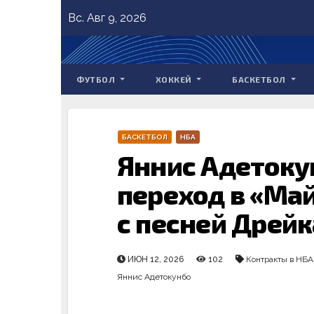
Skip
Вс. Авг 9, 2026
to
content
ФУТБОЛ
ХОККЕЙ
БАСКЕТБОЛ
БАСКЕТБОЛ
НБА
Яннис Адетоку
переход в «Ма
с песней Дрейк
ИЮН 12, 2026
102
Контракты в НБА
Яннис Адетокунбо