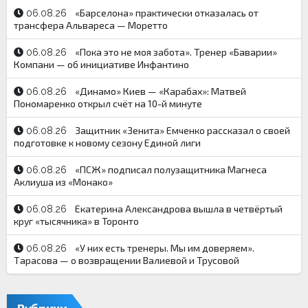
«Барселона» практически отказалась от
06.08.26
трансфера Альвареса — Моретто
«Пока это не моя забота». Тренер «Баварии»
06.08.26
Компани — об инициативе Инфантино
«Динамо» Киев — «Карабах»: Матвей
06.08.26
Пономаренко открыл счёт на 10-й минуте
Защитник «Зенита» Емченко рассказал о своей
06.08.26
подготовке к новому сезону Единой лиги
«ПСЖ» подписал полузащитника Магнеса
06.08.26
Аклиуша из «Монако»
Екатерина Александрова вышла в четвёртый
06.08.26
круг «тысячника» в Торонто
«У них есть тренеры. Мы им доверяем».
06.08.26
Тарасова — о возвращении Валиевой и Трусовой