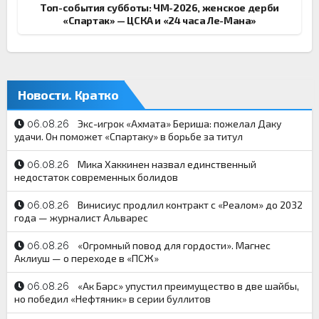
Топ-события субботы: ЧМ-2026, женское дерби
«Спартак» — ЦСКА и «24 часа Ле-Мана»
Новости. Кратко
Экс-игрок «Ахмата» Бериша: пожелал Даку
06.08.26
удачи. Он поможет «Спартаку» в борьбе за титул
Мика Хаккинен назвал единственный
06.08.26
недостаток современных болидов
Винисиус продлил контракт с «Реалом» до 2032
06.08.26
года — журналист Альварес
«Огромный повод для гордости». Магнес
06.08.26
Аклиуш — о переходе в «ПСЖ»
«Ак Барс» упустил преимущество в две шайбы,
06.08.26
но победил «Нефтяник» в серии буллитов