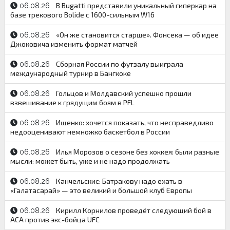
В Bugatti представили уникальный гиперкар на
06.08.26
базе трекового Bolide с 1600-сильным W16
«Он же становится старше». Фонсека — об идее
06.08.26
Джоковича изменить формат матчей
Сборная России по футзалу выиграла
06.08.26
международный турнир в Бангкоке
Гольцов и Молдавский успешно прошли
06.08.26
взвешивание к грядущим боям в PFL
Ищенко: хочется показать, что несправедливо
06.08.26
недооценивают немножко баскетбол в России
Илья Морозов о сезоне без хоккея: были разные
06.08.26
мысли: может быть, уже и не надо продолжать
Канчельскис: Батракову надо ехать в
06.08.26
«Галатасарай» — это великий и большой клуб Европы
Кирилл Корнилов проведёт следующий бой в
06.08.26
АСА против экс-бойца UFC