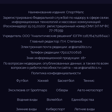
новости!
Наименование издания: СпортМапс
Зарегистрировано Федеральной службой по надзору в сфере связи,
информационных технологий и массовых коммуникаций
(Роскомнадзор) 15.05.2020г. регистрационный номер СМИ ЭЛ № ФС
77-78359
Учредитель: ООО "Аналитические решения" (ОГРН 1187847128644 )
Главный редактор: П.Н. Степанов
Электронная почта редакции:
ar@ianalitics.ru
Телефон редакции:+79111700616
Знак информационной продукции: 18+
По вопросам модерации, опубликованных данных, а также по всем
вопросам о работоспособности сайта – на
ar@ianalitics.ru
Политика конфиденциальности
Футбол
Хоккей
Баскетбол
Теннис
Эксклюзив от Sportmaps
Обзоры
Авто-мотоспорт
Водные виды
Волейбол
Единоборства
Зимние виды
Киберспорт
Летние виды