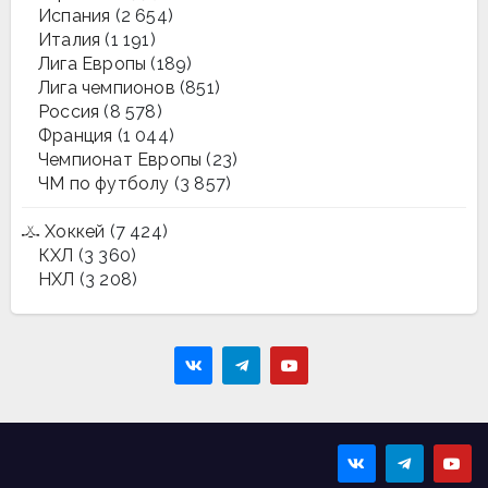
Испания
(2 654)
Италия
(1 191)
Лига Европы
(189)
Лига чемпионов
(851)
Россия
(8 578)
Франция
(1 044)
Чемпионат Европы
(23)
ЧМ по футболу
(3 857)
Хоккей
(7 424)
КХЛ
(3 360)
НХЛ
(3 208)
Sportmaps
Главные спортивные