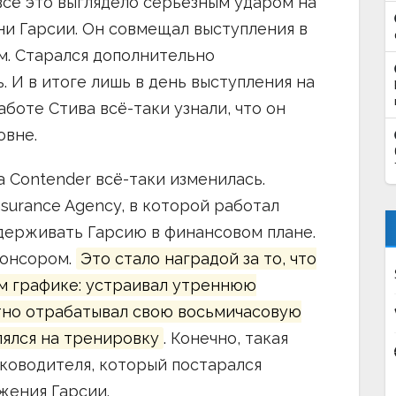
всё это выглядело серьёзным ударом на
ни Гарсии. Он совмещал выступления в
м. Старался дополнительно
. И в итоге лишь в день выступления на
работе Стива всё-таки узнали, что он
овне.
 Contender всё-таки изменилась.
surance Agency, в которой работал
держивать Гарсию в финансовом плане.
понсором.
Это стало наградой за то, что
ом графике: устраивал утреннюю
тно отрабатывал свою восьмичасовую
лялся на тренировку
. Конечно, такая
уководителя, который постарался
жения Гарсии.