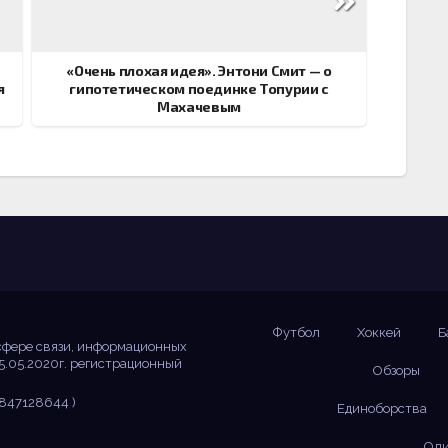
«Очень плохая идея». Энтони Смит — о
я
гипотетическом поединке Топурии с
Махачевым
Футбол
Хоккей
Б
сфере связи, информационных
5.05.2020г. регистрационный
Обзоры
847128644 )
Единоборства
Оли