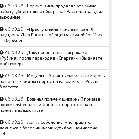
Норрис: Кими проделал отличную
06.08.26
работу, убедительно обыгрывая Расселла каждые
выходные
«Преступление, Рико выиграл 10
06.08.26
раундов». Джо Роган — об оценках судей боя Усик
— Верхувен
Даку попрощался с игроками
06.08.26
«Рубина» после перехода в «Спартак»: «Вы знаете
мой номер»
Медальный зачет чемпионата Европы
06.08.26
по водным видам спорта: на каком месте Россия
6 августа
Возинья получил шикарный прием в
06.08.26
новом клубе: тысячи фанатов, пиротехника и
прилет парашютиста
Арина Соболенко: мне нравится
06.08.26
делиться с болельщиками чуть большей частью
себя