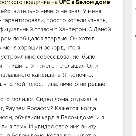
 громкого поединка на
UFC в Белом доме
 действительно ничего не знал. У меня
е гарантировали, просто хотели узнать,
официальный созвон с Хантером. С Даной
ером пообщался впервые. Он хотел
 у меня хороший рекорд, что я
, устроил мне собеседование, было
м – тишина. Я ничего не слышал. Они
циального кандидата. Я, конечно,
, что мой голос, типа, ничего не решает.
то молился. Сидел дома, отдыхал в
ед Раулем Росасом? Кажется, когда
он, объявили кард в Белом доме, и я
ли я там». И увидел своё имя внизу
усь в Белом доме. Когда речь идёт о