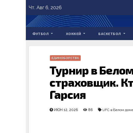
Skip
Чт. Авг 6, 2026
to
content
ФУТБОЛ
ХОККЕЙ
БАСКЕТБОЛ
ЕДИНОБОРСТВА
Турнир в Бело
страховщик. Кт
Гарсия
ИЮН 12, 2026
86
UFC в Белом дом