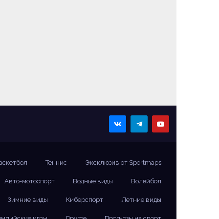
аскетбол
Теннис
Эксклюзив от Sportmaps
Авто-мотоспорт
Водные виды
Волейбол
Зимние виды
Киберспорт
Летние виды
мпийские игры
Другое
Прогнозы на спорт