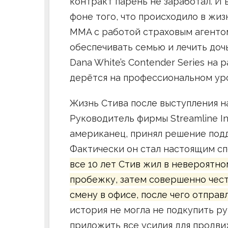
контракт парень не заработал. И 
фоне того, что происходило в жиз
MMA с работой страховым агенто
обеспечивать семью и лечить дочь
Dana White’s Contender Series на 
дерётся на профессиональном ур
Жизнь Стива после выступления на
Руководитель фирмы Streamline In
американец, принял решение под
Фактически он стал настоящим с
все 10 лет Стив жил в невероятн
пробежку, затем совершенно чес
смену в офисе, после чего отправ
история не могла не подкупить р
приложить все усилия для продви