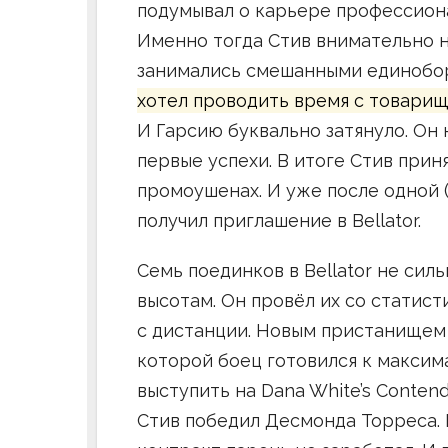
подумывал о карьере профессионал
Именно тогда Стив внимательно н
занимались смешанными единобо
хотел проводить время с товарищ
И Гарсию буквально затянуло. Он 
первые успехи. В итоге Стив при
промоушенах. И уже после одной 
получил приглашение в Bellator.
Семь поединков в Bellator не си
высотам. Он провёл их со статист
с дистанции. Новым пристанищем 
которой боец готовился к максим
выступить на Dana White’s Contend
Стив победил Десмонда Торреса.