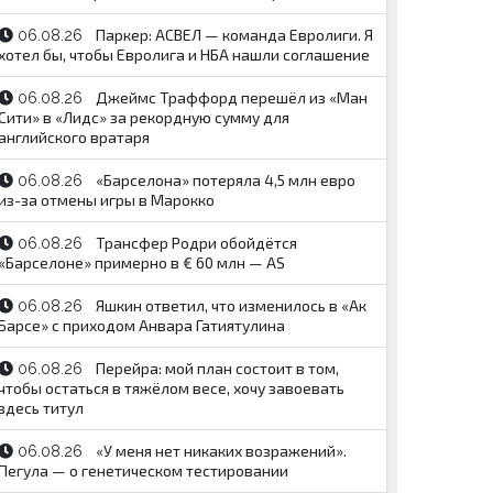
Паркер: АСВЕЛ — команда Евролиги. Я
06.08.26
хотел бы, чтобы Евролига и НБА нашли соглашение
Джеймс Траффорд перешёл из «Ман
06.08.26
Сити» в «Лидс» за рекордную сумму для
английского вратаря
«Барселона» потеряла 4,5 млн евро
06.08.26
из-за отмены игры в Марокко
Трансфер Родри обойдётся
06.08.26
«Барселоне» примерно в € 60 млн — AS
Яшкин ответил, что изменилось в «Ак
06.08.26
Барсе» с приходом Анвара Гатиятулина
Перейра: мой план состоит в том,
06.08.26
чтобы остаться в тяжёлом весе, хочу завоевать
здесь титул
«У меня нет никаких возражений».
06.08.26
Пегула — о генетическом тестировании