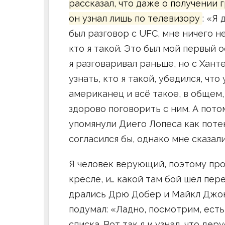
рассказал, что даже о получении
он узнал лишь по телевизору
: «Я
был разговор с UFC, мне ничего н
кто я такой. Это был мой первый 
я разговаривал раньше, но с Хант
узнать, кто я такой, убедился, что
американец и всё такое, в общем
здорово поговорить с ним. А пото
упомянули Диего Лопеса как потен
согласился бы, однако мне сказали
Я человек верующий, поэтому прос
кресле, и… какой там бой шел пер
дрались Дрю Добер и Майкл Джонс
подумал: «Ладно, посмотрим, есть 
списка. Вот так я и узнал, что дер