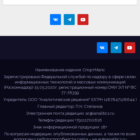
Sportmaps
Главные спортивные
новости!
Наименование издания: СпортМапс
Зарегистрировано Федеральной службой по надзору в сфере связи,
информационных технологий и массовых коммуникаций
(Роскомнадзор) 15.05.2020г. регистрационный номер СМИ ЭЛ № ФС
77-78359
Учредитель: ООО "Аналитические решения" (ОГРН 1187847128644 )
Главный редактор: П.Н. Степанов
Электронная почта редакции:
ar@ianalitics.ru
Телефон редакции:+79111700616
Знак информационной продукции: 18+
По вопросам модерации, опубликованных данных, а также по всем
вопросам о работоспособности сайта – на
ar@ianalitics.ru