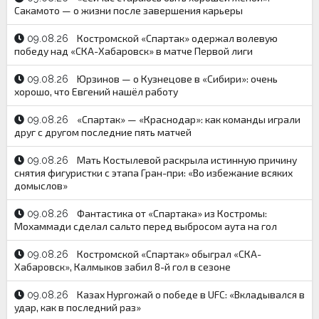
Сакамото — о жизни после завершения карьеры
Костромской «Спартак» одержал волевую
09.08.26
победу над «СКА-Хабаровск» в матче Первой лиги
Юрзинов — о Кузнецове в «Сибири»: очень
09.08.26
хорошо, что Евгений нашёл работу
«Спартак» — «Краснодар»: как команды играли
09.08.26
друг с другом последние пять матчей
Мать Костылевой раскрыла истинную причину
09.08.26
снятия фигуристки с этапа Гран-при: «Во избежание всяких
домыслов»
Фантастика от «Спартака» из Костромы:
09.08.26
Мохаммади сделал сальто перед выбросом аута на гол
Костромской «Спартак» обыграл «СКА-
09.08.26
Хабаровск», Калмыков забил 8-й гол в сезоне
Казах Нургожай о победе в UFC: «Вкладывался в
09.08.26
удар, как в последний раз»