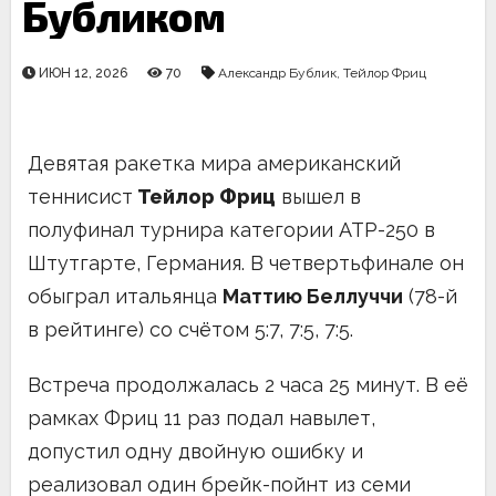
Бубликом
ИЮН 12, 2026
70
Александр Бублик
,
Тейлор Фриц
Девятая ракетка мира американский
теннисист
Тейлор Фриц
вышел в
полуфинал турнира категории ATP-250 в
Штутгарте, Германия. В четвертьфинале он
обыграл итальянца
Маттию Беллуччи
(78-й
в рейтинге) со счётом 5:7, 7:5, 7:5.
Встреча продолжалась 2 часа 25 минут. В её
рамках Фриц 11 раз подал навылет,
допустил одну двойную ошибку и
реализовал один брейк-пойнт из семи