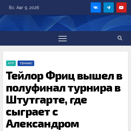
Skip
Вс. Авг 9, 2026
to
content
ATP
ТЕННИС
Тейлор Фриц вышел в
полуфинал турнира в
Штутгарте, где
сыграет с
Александром