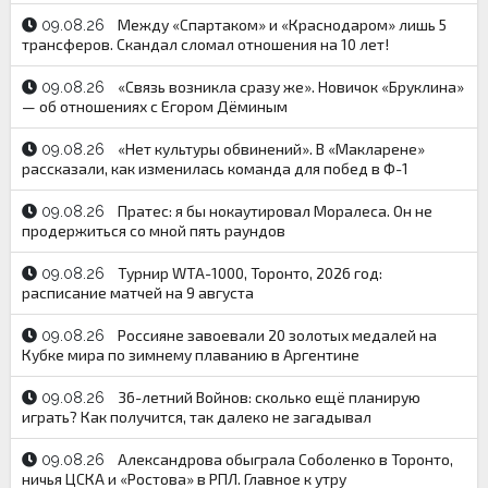
Между «Спартаком» и «Краснодаром» лишь 5
09.08.26
трансферов. Скандал сломал отношения на 10 лет!
«Связь возникла сразу же». Новичок «Бруклина»
09.08.26
— об отношениях с Егором Дёминым
«Нет культуры обвинений». В «Макларене»
09.08.26
рассказали, как изменилась команда для побед в Ф-1
Пратес: я бы нокаутировал Моралеса. Он не
09.08.26
продержиться со мной пять раундов
Турнир WTA-1000, Торонто, 2026 год:
09.08.26
расписание матчей на 9 августа
Россияне завоевали 20 золотых медалей на
09.08.26
Кубке мира по зимнему плаванию в Аргентине
36-летний Войнов: сколько ещё планирую
09.08.26
играть? Как получится, так далеко не загадывал
Александрова обыграла Соболенко в Торонто,
09.08.26
ничья ЦСКА и «Ростова» в РПЛ. Главное к утру