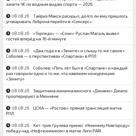
зачёте ЧЕ по водным видам спорта — 2026
Тайриз Макси раскрыл, долго ли ему пришлось
08.08.26
уговаривать Леброна перейти в «Сиксерс»
«Торпедо» — «Сочи»: Руслан Магаль вывел
08.08.26
гостей вперёд на 76-й минуте
«Два года я в «Зените» и слышу то же самое».
08.08.26
Соболев — о перспективах «Спартака» в РПЛ
Соболев: «Пять лет был в «Спартаке» и каждый
08.08.26
раз говорили одно и то же, что навяжем конкуренцию
«Зениту»
Защитника махачкалинского «Динамо» Джапо
08.08.26
прооперируют в Мюнхене
ЦСКА — «Ростов»: прямая трансляция матча
08.08.26
РПЛ
Хет-трик Грулева принес «Нижнему Новгороду»
08.08.26
победу над «Нефтехимиком» в матче Лиги PARI