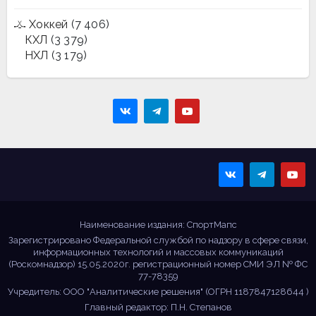
Хоккей
(7 406)
КХЛ
(3 379)
НХЛ
(3 179)
Sportmaps
Главные спортивные
новости!
Наименование издания: СпортМапс
Зарегистрировано Федеральной службой по надзору в сфере связи,
информационных технологий и массовых коммуникаций
(Роскомнадзор) 15.05.2020г. регистрационный номер СМИ ЭЛ № ФС
77-78359
Учредитель: ООО "Аналитические решения" (ОГРН 1187847128644 )
Главный редактор: П.Н. Степанов