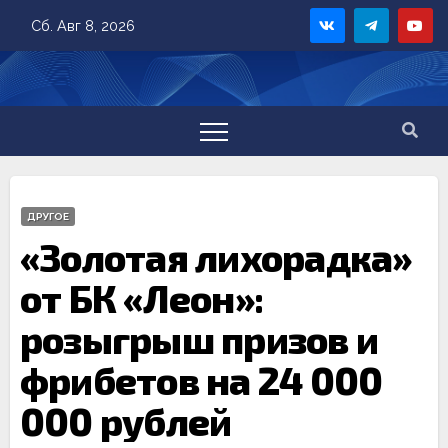
Skip
Сб. Авг 8, 2026
to
content
ДРУГОЕ
«Золотая лихорадка»
от БК «Леон»:
розыгрыш призов и
фрибетов на 24 000
000 рублей