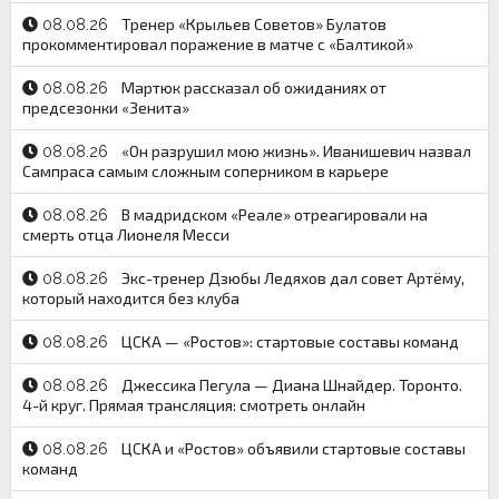
Тренер «Крыльев Советов» Булатов
08.08.26
прокомментировал поражение в матче с «Балтикой»
Мартюк рассказал об ожиданиях от
08.08.26
предсезонки «Зенита»
«Он разрушил мою жизнь». Иванишевич назвал
08.08.26
Сампраса самым сложным соперником в карьере
В мадридском «Реале» отреагировали на
08.08.26
смерть отца Лионеля Месси
Экс-тренер Дзюбы Ледяхов дал совет Артёму,
08.08.26
который находится без клуба
ЦСКА — «Ростов»: стартовые составы команд
08.08.26
Джессика Пегула — Диана Шнайдер. Торонто.
08.08.26
4-й круг. Прямая трансляция: смотреть онлайн
ЦСКА и «Ростов» объявили стартовые составы
08.08.26
команд