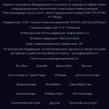
Зарегистрировано Федеральной службой по надзору в сфере связи,
информационных технологий и массовых коммуникаций
(Роскомнадзор) 15.05.2020г. регистрационный номер СМИ ЭЛ № ФС
77-78359
Учредитель: ООО "Аналитические решения" (ОГРН 1187847128644 )
Главный редактор: П.Н. Степанов
Электронная почта редакции:
ar@ianalitics.ru
Телефон редакции:+79111700616
Знак информационной продукции: 18+
По вопросам модерации, опубликованных данных, а также по всем
вопросам о работоспособности сайта – на
ar@ianalitics.ru
Политика конфиденциальности
Футбол
Хоккей
Баскетбол
Теннис
Эксклюзив от Sportmaps
Обзоры
Авто-мотоспорт
Водные виды
Волейбол
Единоборства
Зимние виды
Киберспорт
Летние виды
Олимпийские игры
Другое
Прогнозы на спорт