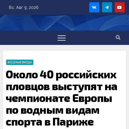
Skip
Вс. Авг 9, 2026
to
content
ВОДНЫЕ ВИДЫ
Около 40 российских
пловцов выступят на
чемпионате Европы
по водным видам
спорта в Париже