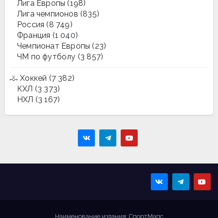
Лига Европы
(198)
Лига чемпионов
(835)
Россия
(8 749)
Франция
(1 040)
Чемпионат Европы
(23)
ЧМ по футболу
(3 857)
Хоккей
(7 382)
КХЛ
(3 373)
НХЛ
(3 167)
Sportmaps
Главные спортивные
новости!
Наименование издания: СпортМапс