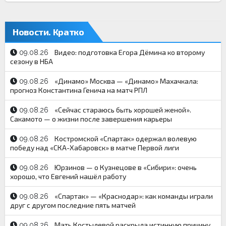
Новости. Кратко
Видео: подготовка Егора Дёмина ко второму
09.08.26
сезону в НБА
«Динамо» Москва — «Динамо» Махачкала:
09.08.26
прогноз Константина Генича на матч РПЛ
«Сейчас стараюсь быть хорошей женой».
09.08.26
Сакамото — о жизни после завершения карьеры
Костромской «Спартак» одержал волевую
09.08.26
победу над «СКА-Хабаровск» в матче Первой лиги
Юрзинов — о Кузнецове в «Сибири»: очень
09.08.26
хорошо, что Евгений нашёл работу
«Спартак» — «Краснодар»: как команды играли
09.08.26
друг с другом последние пять матчей
Мать Костылевой раскрыла истинную причину
09.08.26