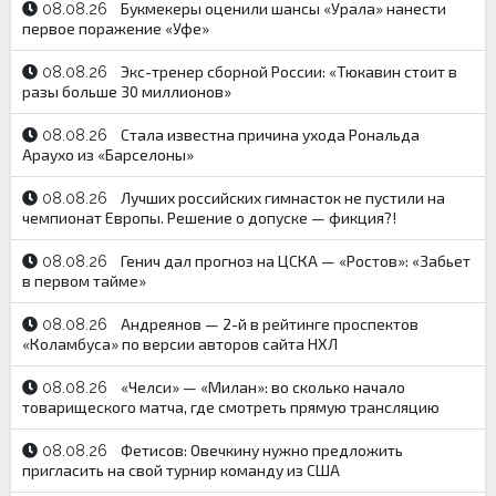
Букмекеры оценили шансы «Урала» нанести
08.08.26
первое поражение «Уфе»
Экс-тренер сборной России: «Тюкавин стоит в
08.08.26
разы больше 30 миллионов»
Стала известна причина ухода Рональда
08.08.26
Араухо из «Барселоны»
Лучших российских гимнасток не пустили на
08.08.26
чемпионат Европы. Решение о допуске — фикция?!
Генич дал прогноз на ЦСКА — «Ростов»: «Забьет
08.08.26
в первом тайме»
Андреянов — 2-й в рейтинге проспектов
08.08.26
«Коламбуса» по версии авторов сайта НХЛ
«Челси» — «Милан»: во сколько начало
08.08.26
товарищеского матча, где смотреть прямую трансляцию
Фетисов: Овечкину нужно предложить
08.08.26
пригласить на свой турнир команду из США