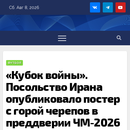
Skip
Сб. Авг 8, 2026
to
content
ФУТБОЛ
«Кубок войны».
Посольство Ирана
опубликовало постер
с горой черепов в
преддверии ЧМ-2026