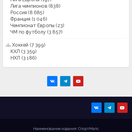
Лига чемпионов
(838)
Россия
(8 685)
Франция
(1 046)
Чемпионат Европы
(23)
ЧМ по футболу
(3 857)
Хоккей
(7 399)
КХЛ
(3 359)
НХЛ
(3 186)
Sportmaps
Главные спортивные
новости!
Наименование издания: СпортМапс