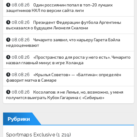
Один россиянин попал в топ-20 лучших
08.08.26
защитников НХЛ по версии сайта лиги
Президент Федерации футбола Аргентины
08.08.26
высказался о будущем Лионеля Скалони
Чичарито заявил, что карьеру Гарета Бэйла
08.08.26
недооценивают
«Пространство для роста у него есть». Чичарито
08.08.26
назвал главный минус в игре Холанда
«Крылья Советов» — «Балтика»: определён
08.08.26
фаворит матча в Самаре
Косолапов: я не Лемье, но, возможно, у меня
08.08.26
получится выиграть Кубок Гагарина с «Сибирью»
Рубрики
Sportmaps Exclusive
(1 219)