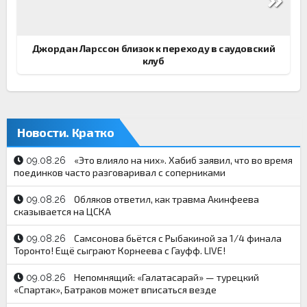
Джордан Ларссон близок к переходу в саудовский
клуб
Новости. Кратко
«Это влияло на них». Хабиб заявил, что во время
09.08.26
поединков часто разговаривал с соперниками
Обляков ответил, как травма Акинфеева
09.08.26
сказывается на ЦСКА
Самсонова бьётся с Рыбакиной за 1/4 финала
09.08.26
Торонто! Ещё сыграют Корнеева с Гауфф. LIVE!
Непомнящий: «Галатасарай» — турецкий
09.08.26
«Спартак», Батраков может вписаться везде