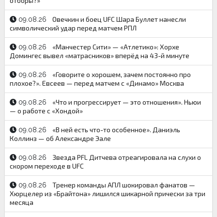
отборы?»
Овечкин и боец UFC Шара Буллет нанесли
09.08.26
символический удар перед матчем РПЛ
«Манчестер Сити» — «Атлетико»: Хорхе
09.08.26
Домингес вывел «матрасников» вперёд на 43-й минуте
«Говорите о хорошем, зачем постоянно про
09.08.26
плохое?». Евсеев — перед матчем с «Динамо» Москва
«Что и прогрессирует — это отношения». Ньюи
09.08.26
— о работе с «Хондой»
«В ней есть что-то особенное». Даниэль
09.08.26
Коллинз — об Александре Эале
Звезда PFL Дитчева отреагировала на слухи о
09.08.26
скором переходе в UFC
Тренер команды АПЛ шокировал фанатов —
09.08.26
Хюрцелер из «Брайтона» лишился шикарной прически за три
месяца