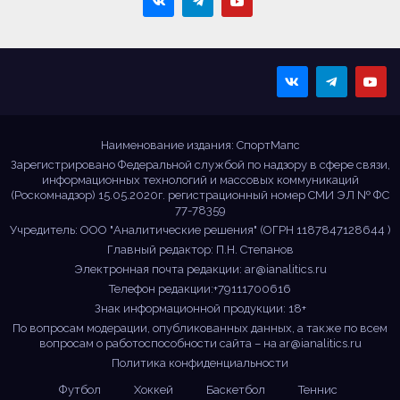
Sportmaps
Главные спортивные
новости!
Наименование издания: СпортМапс
Зарегистрировано Федеральной службой по надзору в сфере связи,
информационных технологий и массовых коммуникаций
(Роскомнадзор) 15.05.2020г. регистрационный номер СМИ ЭЛ № ФС
77-78359
Учредитель: ООО "Аналитические решения" (ОГРН 1187847128644 )
Главный редактор: П.Н. Степанов
Электронная почта редакции:
ar@ianalitics.ru
Телефон редакции:+79111700616
Знак информационной продукции: 18+
По вопросам модерации, опубликованных данных, а также по всем
вопросам о работоспособности сайта – на
ar@ianalitics.ru
Политика конфиденциальности
Футбол
Хоккей
Баскетбол
Теннис