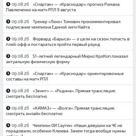
«Спартак» — «Краснодар»: прогноз Романа
09.08.26
Павлюченко на матч РПЛ 9 августа
Тренер «Локо» Томович прокомментировал
09.08.26
подписание чемпиона Единой лиги Найта
Форвард «Барыса» — о цели на сезон: попасть в
09.08.26
плей-офф и постараться пройти первый раунд
51-летний легендарный Мирко КроКоп показал
09.08.26
актуальную физическую форму
«Спартак» — «Краснодар»: ориентировочные
09.08.26
составы на матч РПЛ
«Зенит» — «Родина». Прямая трансляция:
09.08.26
смотреть бесплатно
«КАМАЗ» — «Волга». Прямая трансляция:
09.08.26
смотреть онлайн бесплатно
Чемпион ОИ Саутин: «Наши девушки на ЧЕ не
09.08.26
порадовали, особенно Клюева. Зачем тогда вообще нужны