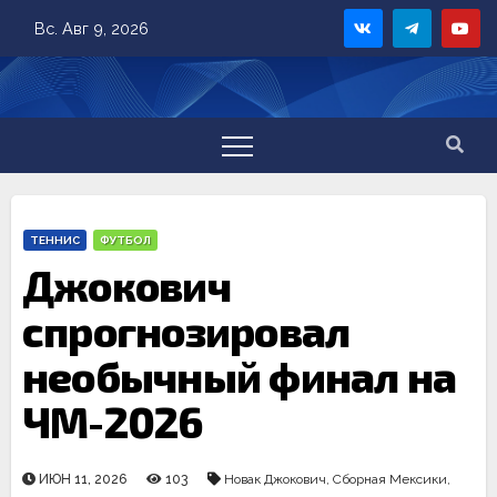
Skip
Вс. Авг 9, 2026
to
content
ТЕННИС
ФУТБОЛ
Джокович
спрогнозировал
необычный финал на
ЧМ-2026
ИЮН 11, 2026
103
Новак Джокович
,
Сборная Мексики
,