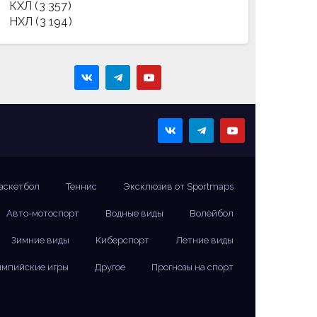
КХЛ
(3 357)
НХЛ
(3 194)
аскетбол
Теннис
Эксклюзив от Sportmaps
Авто-мотоспорт
Водные виды
Волейбол
Зимние виды
Киберспорт
Летние виды
мпийские игры
Другое
Прогнозы на спорт