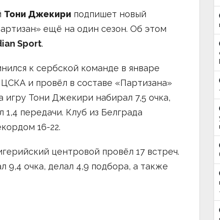
й
Тони Джекири
подпишет новый
артизан» ещё на один сезон. Об этом
dian Sport
.
нился к сербской команде в январе
а ЦСКА и провёл в составе «Партизана»
а игру Тони Джекири набирал 7,5 очка,
л 1,4 передачи. Клуб из Белграда
екордом 16-22.
игерийский центровой провёл 17 встреч.
 9,4 очка, делал 4,9 подбора, а также