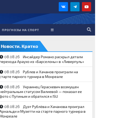
ПРОГНОЗЫ НА СПОРТ
Новости. Кратко
Инсайдер Романо раскрыл детали
08.08.26
перехода Араухо из «Барселоны» в «Ливерпуль»
Рублев и Хачанов проиграли на
08.08.26
старте парного турнира в Монреале
Украинец Гераскевич возмущен
08.08.26
нейтральным статусом Валиевой — показал ее
фото с Путиным и обратился к ISU
Дуэт Рублёва и Хачанова проиграл
08.08.26
Арнальди и Музетти на старте парного турнира в
Монреале