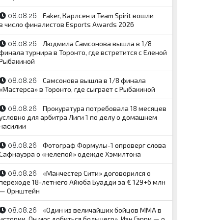
Faker, Карлсен и Team Spirit вошли
08.08.26
в число финалистов Esports Awards 2026
Людмила Самсонова вышла в 1/8
08.08.26
финала турнира в Торонто, где встретится с Еленой
Рыбакиной
Самсонова вышла в 1/8 финала
08.08.26
«Мастерса» в Торонто, где сыграет с Рыбакиной
Прокуратура потребовала 18 месяцев
08.08.26
условно для арбитра Лиги 1 по делу о домашнем
насилии
Фотограф Формулы-1 опроверг слова
08.08.26
Сафнауэра о «нелепой» одежде Хэмилтона
«Манчестер Сити» договорился о
08.08.26
переходе 18-летнего Айюба Буадди за € 129+6 млн
— Орнштейн
«Один из величайших бойцов ММА в
08.08.26
истории. Он мог добиться большего». Иэн Гэрри — о