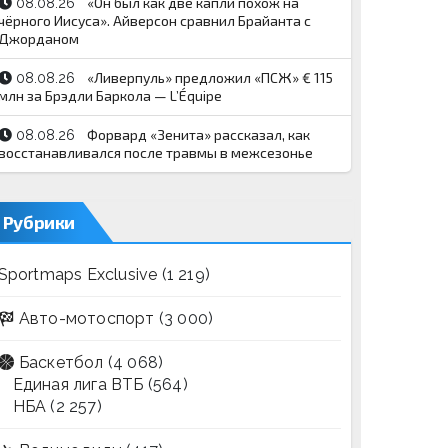
«Он был как две капли похож на
08.08.26
чёрного Иисуса». Айверсон сравнил Брайанта с
Джорданом
«Ливерпуль» предложил «ПСЖ» € 115
08.08.26
млн за Брэдли Баркола — L’Équipe
Форвард «Зенита» рассказал, как
08.08.26
восстанавливался после травмы в межсезонье
Рубрики
Sportmaps Exclusive
(1 219)
Авто-мотоспорт
(3 000)
Баскетбол
(4 068)
Единая лига ВТБ
(564)
НБА
(2 257)