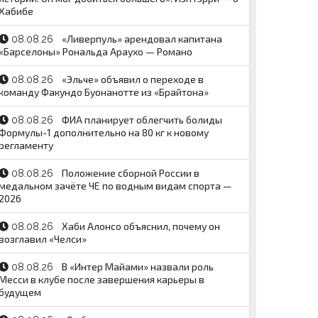
Хабибе
«Ливерпуль» арендовал капитана
08.08.26
«Барселоны» Рональда Араухо — Романо
«Эльче» объявил о переходе в
08.08.26
команду Факундо Буонанотте из «Брайтона»
ФИА планирует облегчить болиды
08.08.26
Формулы-1 дополнительно на 80 кг к новому
регламенту
Положение сборной России в
08.08.26
медальном зачёте ЧЕ по водным видам спорта —
2026
Хаби Алонсо объяснил, почему он
08.08.26
возглавил «Челси»
В «Интер Майами» назвали роль
08.08.26
Месси в клубе после завершения карьеры в
будущем