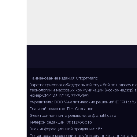
Sportmaps
Главные спортивные новости!
Наименование издания: СпортМапс
Зарегистрировано Федеральной службой по надзору в 
технологий и массовых коммуникаций (Роскомнадзор) 1
номер СМИ ЭЛ № ФС 77-78359
Учредитель: ООО "Аналитические решения" (ОГРН 1187
Главный редактор: П.Н. Степанов
Электронная почта редакции:
ar@ianalitics.ru
Телефон редакции:+79111700616
Знак информационной продукции: 18+
По вопросам модерации, опубликованных данных, а так