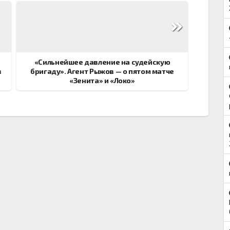
«Сильнейшее давление на судейскую
в
бригаду». Агент Рыжов — о пятом матче
«Зенита» и «Локо»