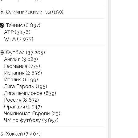
Олимпийские игры
(150)
Теннис
(6 837)
ATP
(3 176)
WTA
(3 075)
Футбол
(37 205)
Англия
(3 083)
Германия
(775)
Испания
(2 638)
Италия
(1 199)
Лига Европы
(195)
Лига чемпионов
(839)
Россия
(8 672)
Франция
(1 047)
Чемпионат Европы
(23)
ЧМ по футболу
(3 857)
Хоккей
(7 404)