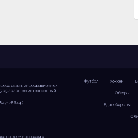
Футбол
Хоккей
Б
сфере связи, информационных
5.05.2020г. регистрационный
Обзоры
847128644 )
Единоборства
Оли
же по всем вопросам о