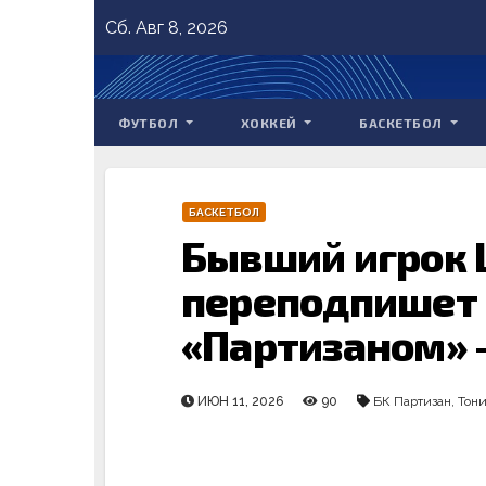
Skip
Сб. Авг 8, 2026
to
content
ФУТБОЛ
ХОККЕЙ
БАСКЕТБОЛ
БАСКЕТБОЛ
Бывший игрок 
переподпишет 
«Партизаном» 
ИЮН 11, 2026
90
БК Партизан
,
Тон