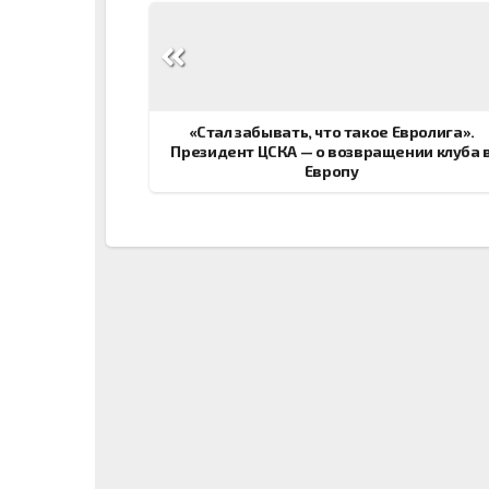
Навигация
по
записям
«Стал забывать, что такое Евролига».
Президент ЦСКА — о возвращении клуба 
Европу