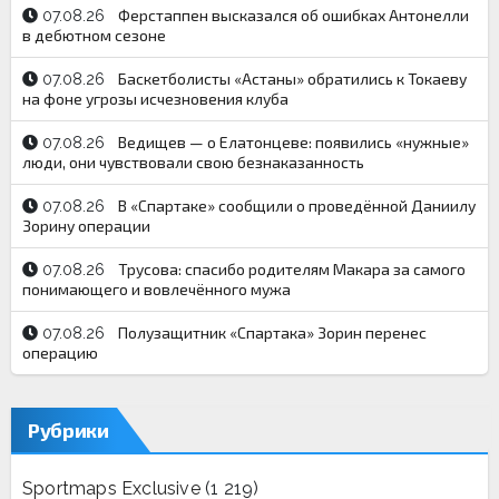
Ферстаппен высказался об ошибках Антонелли
07.08.26
в дебютном сезоне
Баскетболисты «Астаны» обратились к Токаеву
07.08.26
на фоне угрозы исчезновения клуба
Ведищев — о Елатонцеве: появились «нужные»
07.08.26
люди, они чувствовали свою безнаказанность
В «Спартаке» сообщили о проведённой Даниилу
07.08.26
Зорину операции
Трусова: спасибо родителям Макара за самого
07.08.26
понимающего и вовлечённого мужа
Полузащитник «Спартака» Зорин перенес
07.08.26
операцию
Рубрики
Sportmaps Exclusive
(1 219)