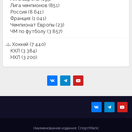
Лига чемпионов
(851)
Россия
(8 641)
Франция
(1 041)
Чемпионат Европы
(23)
ЧМ по футболу
(3 857)
Хоккей
(7 440)
КХЛ
(3 384)
НХЛ
(3 200)
Sportmaps
Главные спортивные
новости!
Наименование издания: СпортМапс