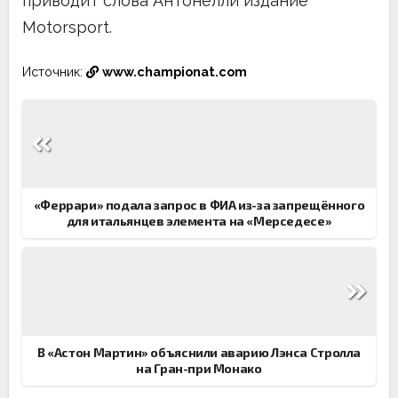
приводит слова Антонелли издание
Motorsport.
Источник:
www.championat.com
Навигация
по
записям
«Феррари» подала запрос в ФИА из-за запрещённого
для итальянцев элемента на «Мерседесе»
В «Астон Мартин» объяснили аварию Лэнса Стролла
на Гран-при Монако