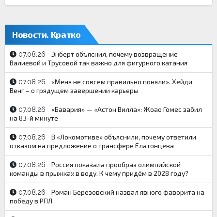
Новости. Кратко
Энберт объяснил, почему возвращение
07.08.26
Валиевой и Трусовой так важно для фигурного катания
«Меня не совсем правильно поняли». Хейди
07.08.26
Венг – о грядущем завершении карьеры
«Бавария» — «Астон Вилла»: Жоао Гомес забил
07.08.26
на 83-й минуте
В «Локомотиве» объяснили, почему ответили
07.08.26
отказом на предложение о трансфере Елатонцева
Россия показала прообраз олимпийской
07.08.26
команды в прыжках в воду. К чему придём в 2028 году?
Роман Березовский назвал явного фаворита на
07.08.26
победу в РПЛ