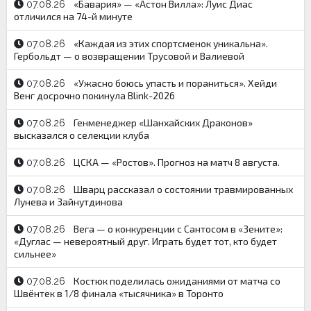
«Бавария» — «Астон Вилла»: Луис Диас
07.08.26
отличился на 74-й минуте
«Каждая из этих спортсменок уникальна».
07.08.26
Гербольдт — о возвращении Трусовой и Валиевой
«Ужасно боюсь упасть и пораниться». Хейди
07.08.26
Венг досрочно покинула Blink-2026
Генменеджер «Шанхайских Драконов»
07.08.26
высказался о селекции клуба
ЦСКА — «Ростов». Прогноз на матч 8 августа.
07.08.26
Шварц рассказал о состоянии травмированных
07.08.26
Лунева и Зайнутдинова
Вега — о конкуренции с Сантосом в «Зените»:
07.08.26
«Дуглас — невероятный друг. Играть будет тот, кто будет
сильнее»
Костюк поделилась ожиданиями от матча со
07.08.26
Швёнтек в 1/8 финала «тысячника» в Торонто