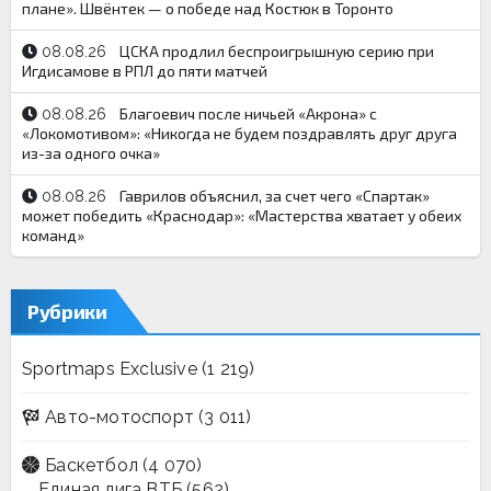
плане». Швёнтек — о победе над Костюк в Торонто
ЦСКА продлил беспроигрышную серию при
08.08.26
Игдисамове в РПЛ до пяти матчей
Благоевич после ничьей «Акрона» с
08.08.26
«Локомотивом»: «Никогда не будем поздравлять друг друга
из-за одного очка»
Гаврилов объяснил, за счет чего «Спартак»
08.08.26
может победить «Краснодар»: «Мастерства хватает у обеих
команд»
Рубрики
Sportmaps Exclusive
(1 219)
Авто-мотоспорт
(3 011)
Баскетбол
(4 070)
Единая лига ВТБ
(562)