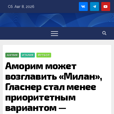
Skip
Сб. Авг 8, 2026
to
content
АНГЛИЯ
ИТАЛИЯ
ФУТБОЛ
Аморим может
возглавить «Милан»,
Гласнер стал менее
приоритетным
вариантом —