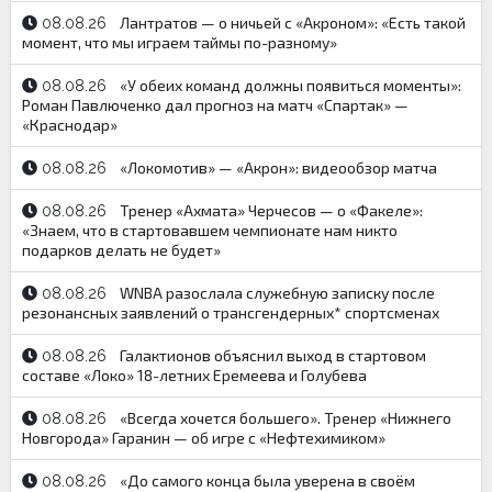
Лантратов — о ничьей с «Акроном»: «Есть такой
08.08.26
момент, что мы играем таймы по-разному»
«У обеих команд должны появиться моменты»:
08.08.26
Роман Павлюченко дал прогноз на матч «Спартак» —
«Краснодар»
«Локомотив» — «Акрон»: видеообзор матча
08.08.26
Тренер «Ахмата» Черчесов — о «Факеле»:
08.08.26
«Знаем, что в стартовавшем чемпионате нам никто
подарков делать не будет»
WNBA разослала служебную записку после
08.08.26
резонансных заявлений о трансгендерных* спортсменах
Галактионов объяснил выход в стартовом
08.08.26
составе «Локо» 18-летних Еремеева и Голубева
«Всегда хочется большего». Тренер «Нижнего
08.08.26
Новгорода» Гаранин — об игре с «Нефтехимиком»
«До самого конца была уверена в своём
08.08.26