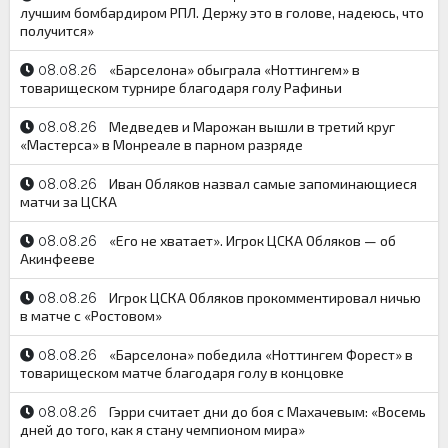
лучшим бомбардиром РПЛ. Держу это в голове, надеюсь, что
получится»
«Барселона» обыграла «Ноттингем» в
08.08.26
товарищеском турнире благодаря голу Рафиньи
Медведев и Марожан вышли в третий круг
08.08.26
«Мастерса» в Монреале в парном разряде
Иван Обляков назвал самые запоминающиеся
08.08.26
матчи за ЦСКА
«Его не хватает». Игрок ЦСКА Обляков — об
08.08.26
Акинфееве
Игрок ЦСКА Обляков прокомментировал ничью
08.08.26
в матче с «Ростовом»
«Барселона» победила «Ноттингем Форест» в
08.08.26
товарищеском матче благодаря голу в концовке
Гэрри считает дни до боя с Махачевым: «Восемь
08.08.26
дней до того, как я стану чемпионом мира»