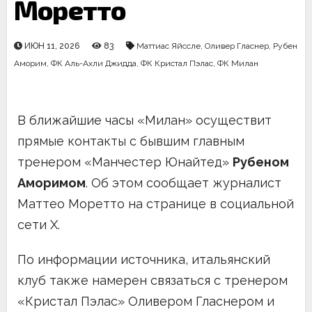
Моретто
ИЮН 11, 2026
83
Маттиас Яйссле
,
Оливер Гласнер
,
Рубен
Аморим
,
ФК Аль-Ахли Джидда
,
ФК Кристал Пэлас
,
ФК Милан
В ближайшие часы «Милан» осуществит
прямые контакты с бывшим главным
тренером «Манчестер Юнайтед»
Рубеном
Аморимом
. Об этом сообщает журналист
Маттео Моретто на странице в социальной
сети X.
По информации источника, итальянский
клуб также намерен связаться с тренером
«Кристал Пэлас» Оливером Гласнером и