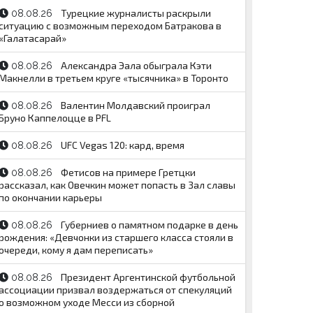
Турецкие журналисты раскрыли
08.08.26
ситуацию с возможным переходом Батракова в
«Галатасарай»
Александра Эала обыграла Кэти
08.08.26
Макнелли в третьем круге «тысячника» в Торонто
Валентин Молдавский проиграл
08.08.26
Бруно Каппелоцце в PFL
UFC Vegas 120: кард, время
08.08.26
Фетисов на примере Гретцки
08.08.26
рассказал, как Овечкин может попасть в Зал славы
по окончании карьеры
Губерниев о памятном подарке в день
08.08.26
рождения: «Девчонки из старшего класса стояли в
очереди, кому я дам переписать»
Президент Аргентинской футбольной
08.08.26
ассоциации призвал воздержаться от спекуляций
о возможном уходе Месси из сборной