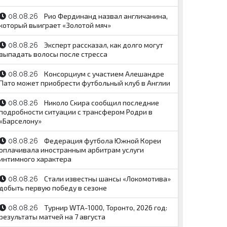
Рио Фердинанд назвал англичанина,
08.08.26
который выиграет «Золотой мяч»
Эксперт рассказал, как долго могут
08.08.26
выпадать волосы после стресса
Консорциум с участием Алешандре
08.08.26
Пато может приобрести футбольный клуб в Англии
Николо Скира сообщил последние
08.08.26
подробности ситуации с трансфером Родри в
«Барселону»
Федерация футбола Южной Кореи
08.08.26
оплачивала иностранным арбитрам услуги
интимного характера
Стали известны шансы «Локомотива»
08.08.26
добыть первую победу в сезоне
Турнир WTA-1000, Торонто, 2026 год:
08.08.26
результаты матчей на 7 августа