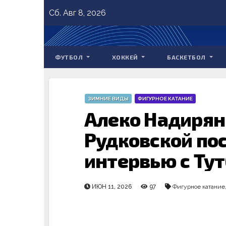
Skip
Сб. Авг 8, 2026
to
content
ФУТБОЛ
ХОККЕЙ
БАСКЕТБОЛ
ЗИМНИЕ ВИДЫ
ФИГУРНОЕ КАТАНИЕ
Алеко Надирян
Рудковской по
интервью с Ту
ИЮН 11, 2026
97
Фигурное катание