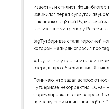
Известный стилист, фэшн-блогер 
извинился перед супругой двукра
Плющенко tagЯной Рудковской за 
заслуженному тренеру России ta
tagТутберидзе стала героиней нов
котором Надирян спросил про ta
«Друзья, хочу прояснить один мом
очередь про объединение. Я никог
Понимаю, что задал вопрос относ
Тутберидзе некорректно. «Она» —
формулировка в этом вопросе был
приношу свои извинения tagЯне Р