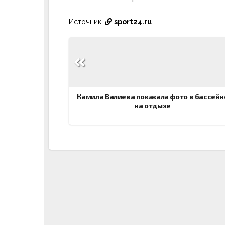
Источник:
sport24.ru
Навигация
по
записям
Камила Валиева показала фото в бассейн
на отдыхе