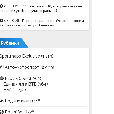
22 события в РПЛ, которые никак не
08.08.26
произойдут. Что случится раньше?
Первое поражение «Уфы» в сезоне и
08.08.26
«Арсенал» в гостях у «Шинника»
Рубрики
Sportmaps Exclusive
(1 219)
Авто-мотоспорт
(2 999)
Баскетбол
(4 062)
Единая лига ВТБ
(564)
НБА
(2 252)
Водные виды
(418)
Волейбол
(728)