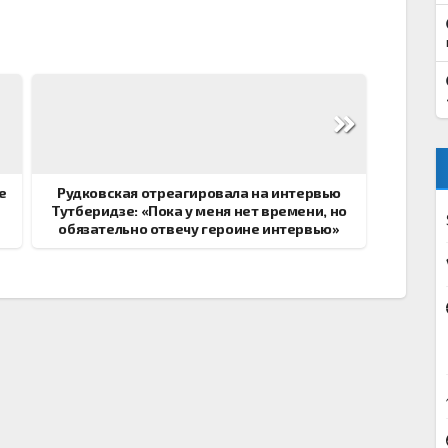
е
Рудковская отреагировала на интервью
Тутберидзе: «Пока у меня нет времени, но
обязательно отвечу героине интервью»