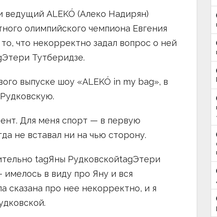
и ведущий ALEKÓ (Алеко Надирян)
тного олимпийского чемпиона Евгения
то, что некорректно задал вопрос о ней
gЭтери Тутберидзе.
ого выпуске шоу «ALEKÓ in my bag», в
gРудковскую.
ент. Для меня спорт — в первую
да не вставал ни на чью сторону.
ительно tagЯны РудковскойtagЭтери
 имелось в виду про Яну и вся
а сказана про нее некорректно, и я
удковской.