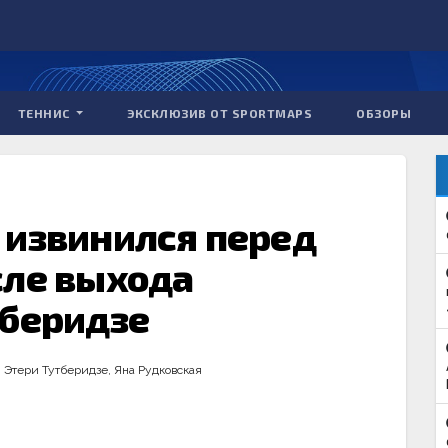
ТЕННИС
ЭКСКЛЮЗИВ ОТ SPORTMAPS
ОБЗОРЫ
 извинился перед
сле выхода
тберидзе
,
Этери Тутберидзе
,
Яна Рудковская