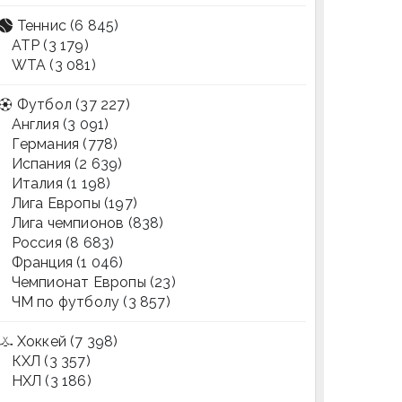
Теннис
(6 845)
ATP
(3 179)
WTA
(3 081)
Футбол
(37 227)
Англия
(3 091)
Германия
(778)
Испания
(2 639)
Италия
(1 198)
Лига Европы
(197)
Лига чемпионов
(838)
Россия
(8 683)
Франция
(1 046)
Чемпионат Европы
(23)
ЧМ по футболу
(3 857)
Хоккей
(7 398)
КХЛ
(3 357)
НХЛ
(3 186)