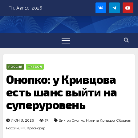
Skip
Пн. Авг 10, 2026
to
content
РОССИЯ
ФУТБОЛ
Онопко: у Кривцова
есть шанс выйти на
суперуровень
ИЮН 8, 2026
75
Виктор Онопко
,
Никита Кривцов
,
Сборная
России
,
ФК Краснодар