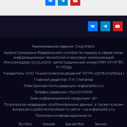
Sportmaps
Главные спортивные
новости!
Наименование издания: СпортМапс
Зарегистрировано Федеральной службой по надзору в сфере связи,
информационных технологий и массовых коммуникаций
(Роскомнадзор) 15.05.2020г. регистрационный номер СМИ ЭЛ № ФС
77-78359
Учредитель: ООО "Аналитические решения" (ОГРН 1187847128644 )
Главный редактор: П.Н. Степанов
Электронная почта редакции:
ar@ianalitics.ru
Телефон редакции:+79111700616
Знак информационной продукции: 18+
По вопросам модерации, опубликованных данных, а также по всем
вопросам о работоспособности сайта – на
ar@ianalitics.ru
Политика конфиденциальности
Футбол
Хоккей
Баскетбол
Теннис