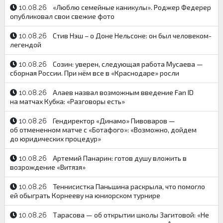
«Люблю семейные каникулы». Роджер Федерер
10.08.26
опубликовал свои свежие фото
Стив Нэш – о Доне Нельсоне: он был человеком-
10.08.26
легендой
Созин: уверен, следующая работа Мусаева —
10.08.26
сборная России. При нём все в «Краснодаре» росли
Алаев назвал возможным введение Fan ID
10.08.26
на матчах Кубка: «Разговоры есть»
Гендиректор «Динамо» Пивоваров —
10.08.26
об отмененном матче с «Ботафого»: «Возможно, дойдем
до юридических процедур»
Артемий Панарин: готов душу вложить в
10.08.26
возрождение «Витязя»
Теннисистка Паньшина раскрыла, что помогло
10.08.26
ей обыграть Корнееву на юниорском турнире
Тарасова — об открытии школы Загитовой: «Не
10.08.26