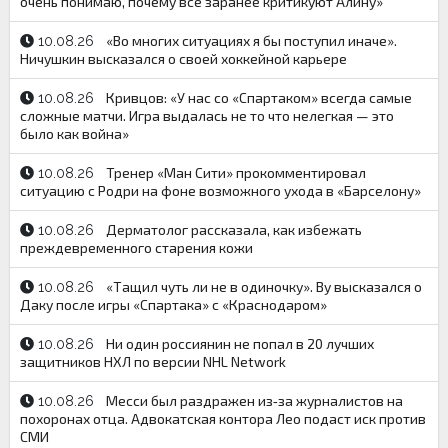
очень понимаю, почему все заранее критикуют Алину»
«Во многих ситуациях я бы поступил иначе».
10.08.26
Ничушкин высказался о своей хоккейной карьере
Кривцов: «У нас со «Спартаком» всегда самые
10.08.26
сложные матчи. Игра выдалась не то что нелегкая — это
было как война»
Тренер «Ман Сити» прокомментировал
10.08.26
ситуацию с Родри на фоне возможного ухода в «Барселону»
Дерматолог рассказала, как избежать
10.08.26
преждевременного старения кожи
«Тащил чуть ли не в одиночку». Ву высказался о
10.08.26
Даку после игры «Спартака» с «Краснодаром»
Ни один россиянин не попал в 20 лучших
10.08.26
защитников НХЛ по версии NHL Network
Месси был раздражен из‑за журналистов на
10.08.26
похоронах отца. Адвокатская контора Лео подаст иск против
СМИ