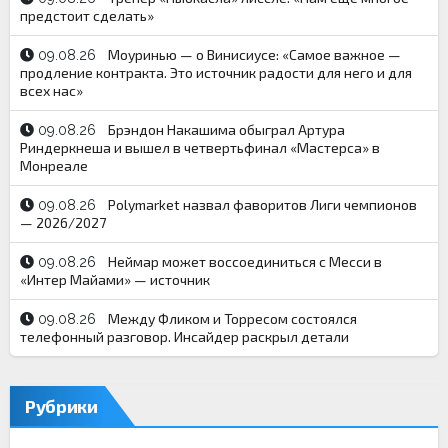
предстоит сделать»
Моуринью — о Винисиусе: «Самое важное —
09.08.26
продление контракта. Это источник радости для него и для
всех нас»
Брэндон Накашима обыграл Артура
09.08.26
Риндеркнеша и вышел в четвертьфинал «Мастерса» в
Монреале
Polymarket назвал фаворитов Лиги чемпионов
09.08.26
— 2026/2027
Неймар может воссоединиться с Месси в
09.08.26
«Интер Майами» — источник
Между Фликом и Торресом состоялся
09.08.26
телефонный разговор. Инсайдер раскрыл детали
Рубрики