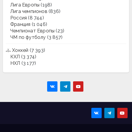
Лига Европы
(198)
Лига чемпионов
(836)
Россия
(8 744)
Франция
(1 046)
Чемпионат Европы
(23)
ЧМ по футболу
(3 857)
Хоккей
(7 393)
КХЛ
(3 374)
НХЛ
(3 177)
Sportmaps
Главные спортивные
новости!