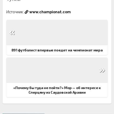
Источник:
www.championat.com
Навигация
по
записям
891 футболист впервые поедет на чемпионат мира
«Почему бы туда не пойти?» Мор — об интересе к
Сперцяну из Саудовской Аравии