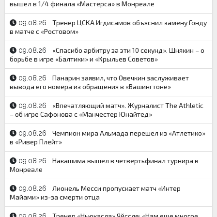
вышел в 1/4 финала «Мастерса» в Монреале
Тренер ЦСКА Игдисамов объяснил замену Гонду
09.08.26
в матче с «Ростовом»
«Спасибо арбитру за эти 10 секунд». Шнякин – о
09.08.26
борьбе в игре «Балтики» и «Крыльев Советов»
Панарин заявил, что Овечкин заслуживает
09.08.26
вывода его номера из обращения в «Вашингтоне»
«Впечатляющий матч». Журналист The Athletic
09.08.26
– об игре Сафонова с «Манчестер Юнайтед»
Чемпион мира Альмада перешёл из «Атлетико»
09.08.26
в «Ривер Плейт»
Накашима вышел в четвертьфинал турнира в
09.08.26
Монреале
Лионель Месси пропускает матч «Интер
09.08.26
Майами» из-за смерти отца
Тренер «Ньюкасла» Яйссле: «Нам еще многое
09.08.26