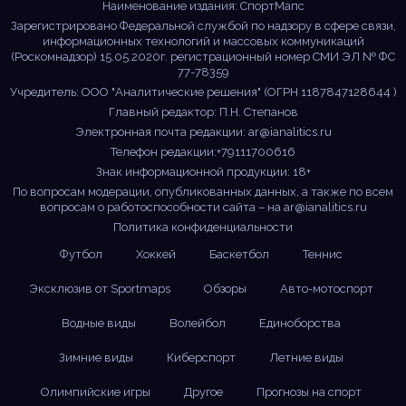
Наименование издания: СпортМапс
Зарегистрировано Федеральной службой по надзору в сфере связи,
информационных технологий и массовых коммуникаций
(Роскомнадзор) 15.05.2020г. регистрационный номер СМИ ЭЛ № ФС
77-78359
Учредитель: ООО "Аналитические решения" (ОГРН 1187847128644 )
Главный редактор: П.Н. Степанов
Электронная почта редакции:
ar@ianalitics.ru
Телефон редакции:+79111700616
Знак информационной продукции: 18+
По вопросам модерации, опубликованных данных, а также по всем
вопросам о работоспособности сайта – на
ar@ianalitics.ru
Политика конфиденциальности
Футбол
Хоккей
Баскетбол
Теннис
Эксклюзив от Sportmaps
Обзоры
Авто-мотоспорт
Водные виды
Волейбол
Единоборства
Зимние виды
Киберспорт
Летние виды
Олимпийские игры
Другое
Прогнозы на спорт