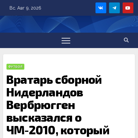
Skip
Вс. Авг 9, 2026
to
content
ФУТБОЛ
Вратарь сборной
Нидерландов
Вербрюгген
высказался о
ЧМ-2010, который