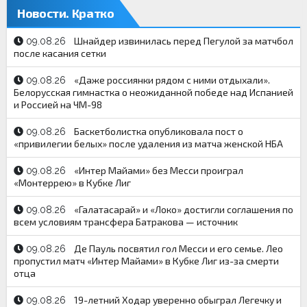
Новости. Кратко
Шнайдер извинилась перед Пегулой за матчбол
09.08.26
после касания сетки
«Даже россиянки рядом с ними отдыхали».
09.08.26
Белорусская гимнастка о неожиданной победе над Испанией
и Россией на ЧМ-98
Баскетболистка опубликовала пост о
09.08.26
«привилегии белых» после удаления из матча женской НБА
«Интер Майами» без Месси проиграл
09.08.26
«Монтеррею» в Кубке Лиг
«Галатасарай» и «Локо» достигли соглашения по
09.08.26
всем условиям трансфера Батракова — источник
Де Пауль посвятил гол Месси и его семье. Лео
09.08.26
пропустил матч «Интер Майами» в Кубке Лиг из-за смерти
отца
19-летний Ходар уверенно обыграл Легечку и
09.08.26