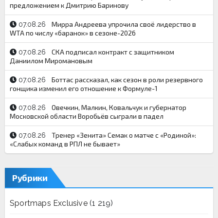
предложением к Дмитрию Баринову
Мирра Андреева упрочила своё лидерство в
07.08.26
WTA по числу «баранок» в сезоне-2026
СКА подписал контракт с защитником
07.08.26
Даниилом Миромановым
Боттас рассказал, как сезон в роли резервного
07.08.26
гонщика изменил его отношение к Формуле-1
Овечкин, Малкин, Ковальчук и губернатор
07.08.26
Московской области Воробьёв сыграли в падел
Тренер «Зенита» Семак о матче с «Родиной»:
07.08.26
«Слабых команд в РПЛ не бывает»
Рубрики
Sportmaps Exclusive
(1 219)