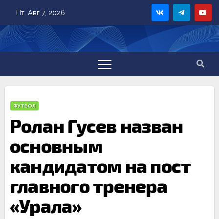
Skip
Пт. Авг 7, 2026
to
content
ФУТБОЛ
Ролан Гусев назван
основным
кандидатом на пост
главного тренера
«Урала»