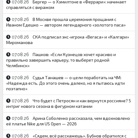
Бергер — о Хэмилтоне в «Феррари»: начинает
07.08.26
справляться с виражом
В Москве прошла церемония прощания с
07.08.26
Иваном Едешко — автором легендарного «золотого паса»
СКА подписал экс-игрока «Вегаса» и «Калгари»
07.08.26
Мироманова
Пашков: «Если Кузнецов хочет красиво и
07.08.26
правильно завершить карьеру, то выберет родной
Челябинск»
Судья Танашев — о цели поработать на ЧМ:
07.08.26
«Надежда есть. До этого очень далеко, но я пытаюсь идти
поэтапно»
Что будет с Петросян и как вернутся россияне? 5
07.08.26
интриг нового сезона в фигурном катании
Арина Соболенко рассказала, чем вдохновлено
07.08.26
её платье Nike для US Open — 2026
«Сядем, всё расскажешь». Бубнов обратился с
07.08.26