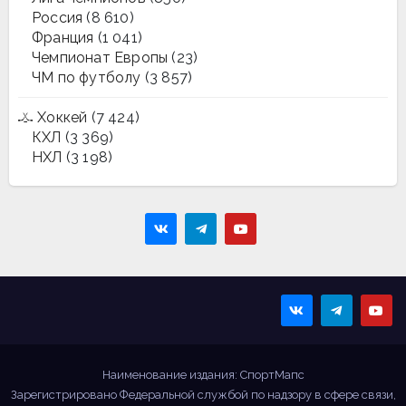
Россия
(8 610)
Франция
(1 041)
Чемпионат Европы
(23)
ЧМ по футболу
(3 857)
Хоккей
(7 424)
КХЛ
(3 369)
НХЛ
(3 198)
Sportmaps
Главные спортивные
новости!
Наименование издания: СпортМапс
Зарегистрировано Федеральной службой по надзору в сфере связи,