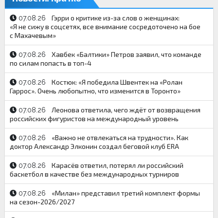
Гэрри о критике из-за слов о женщинах:
07.08.26
«Я не сижу в соцсетях, все внимание сосредоточено на бое
с Махачевым»
Хавбек «Балтики» Петров заявил, что команде
07.08.26
по силам попасть в топ-4
Костюк: «Я победила Швентек на «Ролан
07.08.26
Гаррос». Очень любопытно, что изменится в Торонто»
Леонова ответила, чего ждёт от возвращения
07.08.26
российских фигуристов на международный уровень
«Важно не отвлекаться на трудности». Как
07.08.26
доктор Александр Элконин создал беговой клуб ERA
Карасёв ответил, потерял ли российский
07.08.26
баскетбол в качестве без международных турниров
«Милан» представил третий комплект формы
07.08.26
на сезон-2026/2027