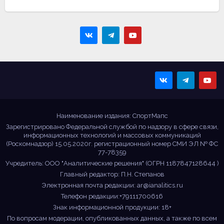
Sportmaps
Главные спортивные
новости!
Наименование издания: СпортМапс
Зарегистрировано Федеральной службой по надзору в сфере связи,
информационных технологий и массовых коммуникаций
(Роскомнадзор) 15.05.2020г. регистрационный номер СМИ ЭЛ № ФС
77-78359
Учредитель: ООО "Аналитические решения" (ОГРН 1187847128644 )
Главный редактор: П.Н. Степанов
Электронная почта редакции:
ar@ianalitics.ru
Телефон редакции:+79111700616
Знак информационной продукции: 18+
По вопросам модерации, опубликованных данных, а также по всем