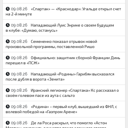
«Спартак» — «Краснодар»: Угальде открыл счет
09.08.26
на 2-й минуте
Нападающий Луис Энрике о своем будущем
09.08.26
в клубе: «Думаю, останусь»
Семененко показал отрывок новой
09.08.26
произвольной программы, поставленной Ришо
Официально: защитник сборной Франции Динь
09.08.26
перешел в «ПСЖ»
Нападающий «Родины» Гарибян высказался
09.08.26
после дубля в ворота «Зенита»
Иранский легионер «Спартака» Кс рассказал о
09.08.26
своём голевом пасе из аута с сальто
«Родина» – первый клуб, вышедший из ФНЛ, с
09.08.26
волевой победой на «Газпром Арене»
Де ла Роса раскрыл, что помогло «Астон
09.08.26
Мартин» сохранить единство после сложного старта