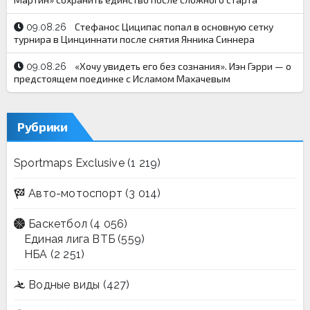
Стефанос Циципас попал в основную сетку
09.08.26
турнира в Цинциннати после снятия Янника Синнера
«Хочу увидеть его без сознания». Иэн Гэрри — о
09.08.26
предстоящем поединке с Исламом Махачевым
Рубрики
Sportmaps Exclusive
(1 219)
Авто-мотоспорт
(3 014)
Баскетбол
(4 056)
Единая лига ВТБ
(559)
НБА
(2 251)
Водные виды
(427)