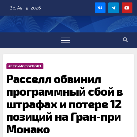
Skip
Вс. Авг 9, 2026
to
content
АВТО-МОТОСПОРТ
Расселл обвинил
программный сбой в
штрафах и потере 12
позиций на Гран-при
Монако