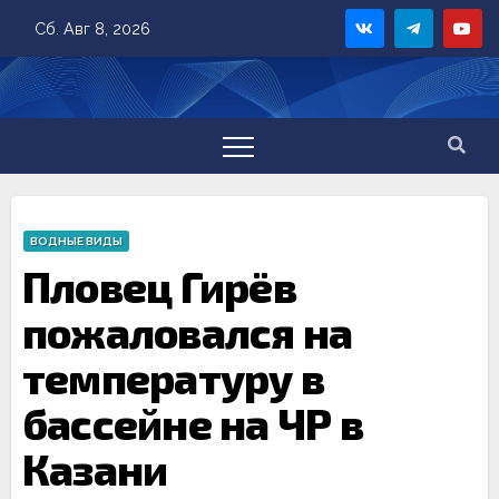
Skip
Сб. Авг 8, 2026
to
content
ВОДНЫЕ ВИДЫ
Пловец Гирёв
пожаловался на
температуру в
бассейне на ЧР в
Казани