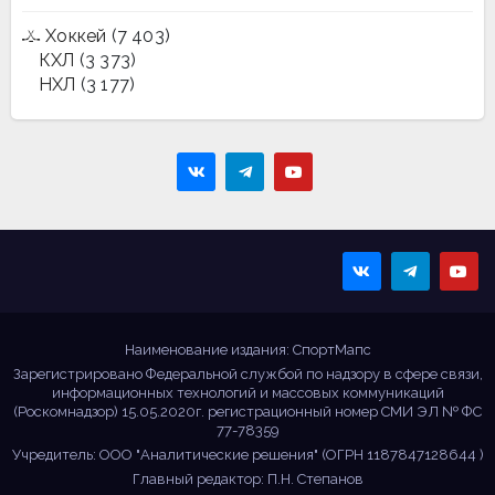
Хоккей
(7 403)
КХЛ
(3 373)
НХЛ
(3 177)
Sportmaps
Главные спортивные
новости!
Наименование издания: СпортМапс
Зарегистрировано Федеральной службой по надзору в сфере связи,
информационных технологий и массовых коммуникаций
(Роскомнадзор) 15.05.2020г. регистрационный номер СМИ ЭЛ № ФС
77-78359
Учредитель: ООО "Аналитические решения" (ОГРН 1187847128644 )
Главный редактор: П.Н. Степанов