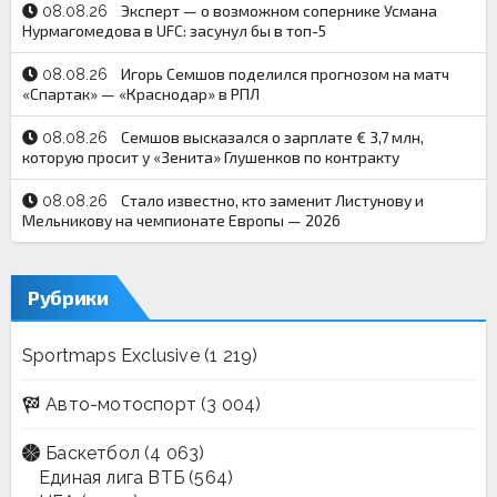
Эксперт — о возможном сопернике Усмана
08.08.26
Нурмагомедова в UFC: засунул бы в топ-5
Игорь Семшов поделился прогнозом на матч
08.08.26
«Спартак» — «Краснодар» в РПЛ
Семшов высказался о зарплате € 3,7 млн,
08.08.26
которую просит у «Зенита» Глушенков по контракту
Стало известно, кто заменит Листунову и
08.08.26
Мельникову на чемпионате Европы — 2026
Рубрики
Sportmaps Exclusive
(1 219)
Авто-мотоспорт
(3 004)
Баскетбол
(4 063)
Единая лига ВТБ
(564)