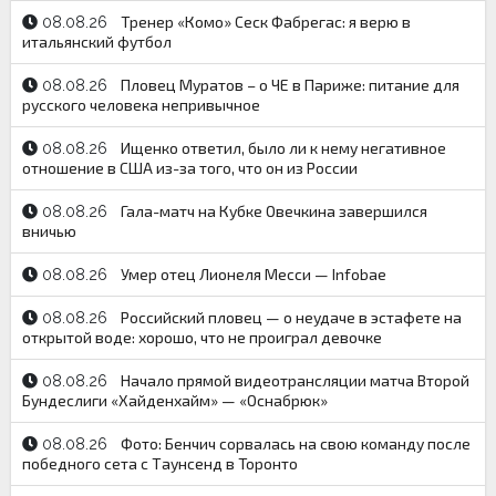
Тренер «Комо» Сеск Фабрегас: я верю в
08.08.26
итальянский футбол
Пловец Муратов – о ЧЕ в Париже: питание для
08.08.26
русского человека непривычное
Ищенко ответил, было ли к нему негативное
08.08.26
отношение в США из-за того, что он из России
Гала-матч на Кубке Овечкина завершился
08.08.26
вничью
Умер отец Лионеля Месси — Infobae
08.08.26
Российский пловец — о неудаче в эстафете на
08.08.26
открытой воде: хорошо, что не проиграл девочке
Начало прямой видеотрансляции матча Второй
08.08.26
Бундеслиги «Хайденхайм» — «Оснабрюк»
Фото: Бенчич сорвалась на свою команду после
08.08.26
победного сета c Таунсенд в Торонто