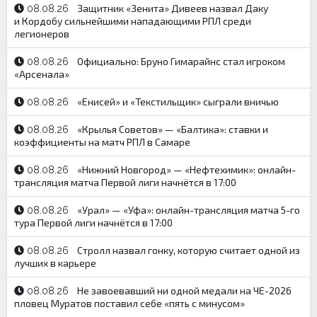
Защитник «Зенита» Дивеев назвал Даку
08.08.26
и Кордобу сильнейшими нападающими РПЛ среди
легионеров
Официально: Бруно Гимарайнс стал игроком
08.08.26
«Арсенала»
«Енисей» и «Текстильщик» сыграли вничью
08.08.26
«Крылья Советов» — «Балтика»: ставки и
08.08.26
коэффициенты на матч РПЛ в Самаре
«Нижний Новгород» — «Нефтехимик»: онлайн-
08.08.26
трансляция матча Первой лиги начнётся в 17:00
«Урал» — «Уфа»: онлайн-трансляция матча 5-го
08.08.26
тура Первой лиги начнётся в 17:00
Стролл назвал гонку, которую считает одной из
08.08.26
лучших в карьере
Не завоевавший ни одной медали на ЧЕ-2026
08.08.26
пловец Муратов поставил себе «пять с минусом»