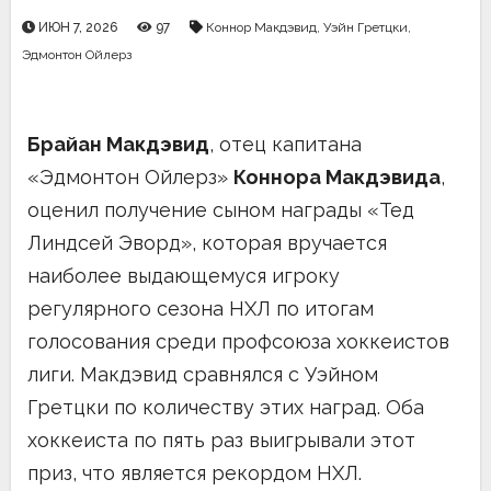
ИЮН 7, 2026
97
Коннор Макдэвид
,
Уэйн Гретцки
,
Эдмонтон Ойлерз
Брайан Макдэвид
, отец капитана
«Эдмонтон Ойлерз»
Коннора Макдэвида
,
оценил получение сыном награды «Тед
Линдсей Эворд», которая вручается
наиболее выдающемуся игроку
регулярного сезона НХЛ по итогам
голосования среди профсоюза хоккеистов
лиги. Макдэвид сравнялся с Уэйном
Гретцки по количеству этих наград. Оба
хоккеиста по пять раз выигрывали этот
приз, что является рекордом НХЛ.