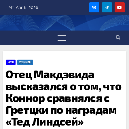
Skip
Чт. Авг 6, 2026
to
content
НХЛ
ХОККЕЙ
Отец Макдэвида
высказался о том, что
Коннор сравнялся с
Гретцки по наградам
«Тед Линдсей»