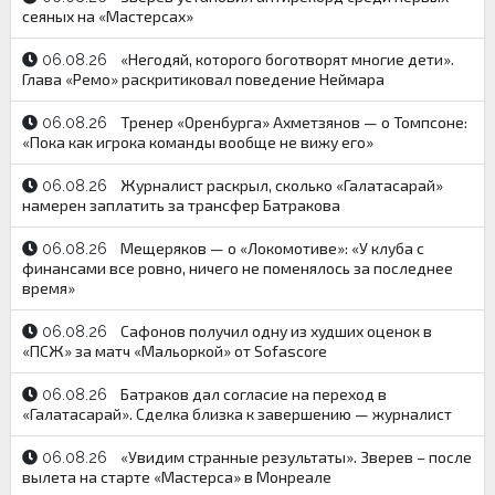
сеяных на «Мастерсах»
«Негодяй, которого боготворят многие дети».
06.08.26
Глава «Ремо» раскритиковал поведение Неймара
Тренер «Оренбурга» Ахметзянов — о Томпсоне:
06.08.26
«Пока как игрока команды вообще не вижу его»
Журналист раскрыл, сколько «Галатасарай»
06.08.26
намерен заплатить за трансфер Батракова
Мещеряков — о «Локомотиве»: «У клуба с
06.08.26
финансами все ровно, ничего не поменялось за последнее
время»
Сафонов получил одну из худших оценок в
06.08.26
«ПСЖ» за матч «Мальоркой» от Sofascore
Батраков дал согласие на переход в
06.08.26
«Галатасарай». Сделка близка к завершению — журналист
«Увидим странные результаты». Зверев – после
06.08.26
вылета на старте «Мастерса» в Монреале