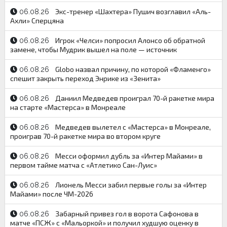
Экс-тренер «Шахтера» Пушич возглавил «Аль-
06.08.26
Ахли» Сперцяна
Игрок «Челси» попросил Алонсо об обратной
06.08.26
замене, чтобы Мудрик вышел на поле — источник
Globo назвал причину, по которой «Фламенго»
06.08.26
спешит закрыть переход Энрике из «Зенита»
Даниил Медведев проиграл 70-й ракетке мира
06.08.26
на старте «Мастерса» в Монреале
Медведев вылетел с «Мастерса» в Монреале,
06.08.26
проиграв 70-й ракетке мира во втором круге
Месси оформил дубль за «Интер Майами» в
06.08.26
первом тайме матча с «Атлетико Сан-Луис»
Лионель Месси забил первые голы за «Интер
06.08.26
Майами» после ЧМ-2026
Забарный привез гол в ворота Сафонова в
06.08.26
матче «ПСЖ» с «Мальоркой» и получил худшую оценку в