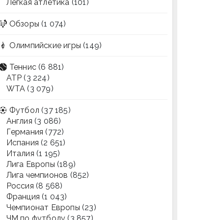
Легкая атлетика
(101)
Обзоры
(1 074)
Олимпийские игры
(149)
Теннис
(6 881)
ATP
(3 224)
WTA
(3 079)
Футбол
(37 185)
Англия
(3 086)
Германия
(772)
Испания
(2 651)
Италия
(1 195)
Лига Европы
(189)
Лига чемпионов
(852)
Россия
(8 568)
Франция
(1 043)
Чемпионат Европы
(23)
ЧМ по футболу
(3 857)