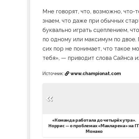
Мне говорят, что, возможно, что-
знаем, что даже при обычных стар
буквально играть сцеплением, что
по одному или максимум по двое. 
сих пор не понимает, что такое м
тебя», — приводит слова Сайнса и
Источник:
www.championat.com
Навигация
по
записям
«Команда работала до четырёх утра».
Норрис — о проблемах «Макларена» на Г
Монако