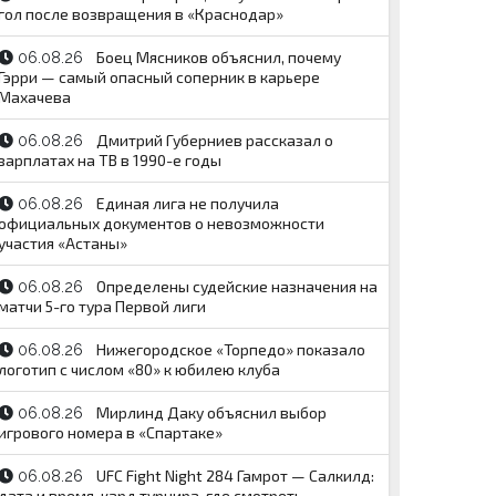
гол после возвращения в «Краснодар»
Боец Мясников объяснил, почему
06.08.26
Гэрри — самый опасный соперник в карьере
Махачева
Дмитрий Губерниев рассказал о
06.08.26
зарплатах на ТВ в 1990-е годы
Единая лига не получила
06.08.26
официальных документов о невозможности
участия «Астаны»
Определены судейские назначения на
06.08.26
матчи 5-го тура Первой лиги
Нижегородское «Торпедо» показало
06.08.26
логотип с числом «80» к юбилею клуба
Мирлинд Даку объяснил выбор
06.08.26
игрового номера в «Спартаке»
UFC Fight Night 284 Гамрот — Салкилд:
06.08.26
дата и время, кард турнира, где смотреть