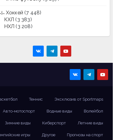
Хоккей
(7 448)
КХЛ
(3 383)
НХЛ
(3 208)
аскетбол
Теннис
Эксклюзив от Sportmaps
Авто-мотоспорт
Водные виды
Волейбол
Зимние виды
Киберспорт
Летние виды
мпийские игры
Другое
Прогнозы на спорт