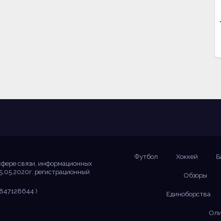
Футбол
Хоккей
Б
сфере связи, информационных
5.05.2020г. регистрационный
Обзоры
847128644 )
Единоборства
Оли