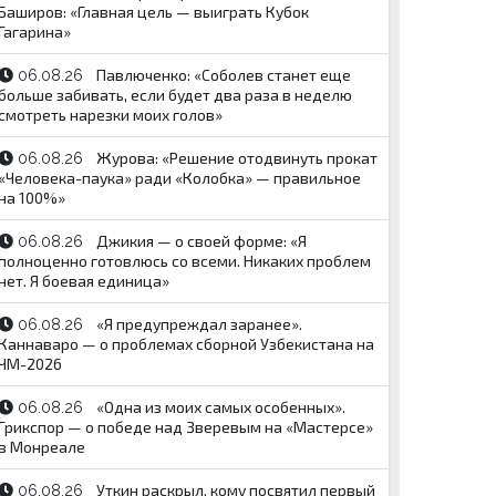
Баширов: «Главная цель — выиграть Кубок
Гагарина»
Павлюченко: «Соболев станет еще
06.08.26
больше забивать, если будет два раза в неделю
смотреть нарезки моих голов»
Журова: «Решение отодвинуть прокат
06.08.26
«Человека-паука» ради «Колобка» — правильное
на 100%»
Джикия — о своей форме: «Я
06.08.26
полноценно готовлюсь со всеми. Никаких проблем
нет. Я боевая единица»
«Я предупреждал заранее».
06.08.26
Каннаваро — о проблемах сборной Узбекистана на
ЧМ-2026
«Одна из моих самых особенных».
06.08.26
Грикспор — о победе над Зверевым на «Мастерсе»
в Монреале
Уткин раскрыл, кому посвятил первый
06.08.26