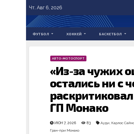
Skip
Чт. Авг 6, 2026
to
content
ФУТБОЛ
ХОККЕЙ
БАСКЕТБОЛ
АВТО-МОТОСПОРТ
«Из-за чужих 
остались ни с ч
раскритиковал
ГП Монако
ИЮН 7, 2026
83
Ауди
,
Карлос Сайн
Гран-при Монако