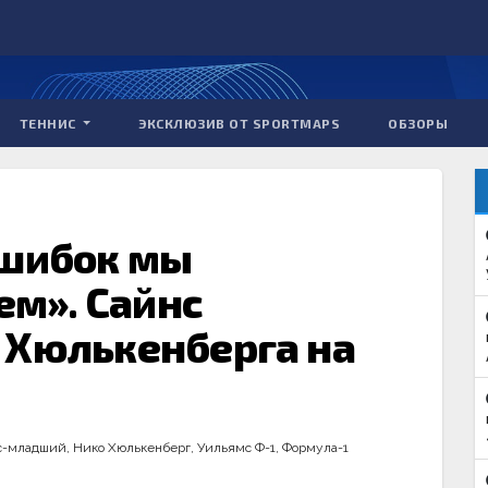
ТЕННИС
ЭКСКЛЮЗИВ ОТ SPORTMAPS
ОБЗОРЫ
ошибок мы
ем». Сайнс
 Хюлькенберга на
с-младший
,
Нико Хюлькенберг
,
Уильямс Ф-1
,
Формула-1