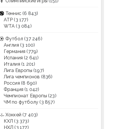
Олимпийские игры
(151)
Теннис
(6 843)
ATP
(3 177)
WTA
(3 084)
Футбол
(37 246)
Англия
(3 100)
Германия
(779)
Испания
(2 641)
Италия
(1 201)
Лига Европы
(197)
Лига чемпионов
(836)
Россия
(8 690)
Франция
(1 042)
Чемпионат Европы
(23)
ЧМ по футболу
(3 857)
Хоккей
(7 403)
КХЛ
(3 373)
НХЛ
(3 177)