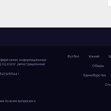
Футбол
Хоккей
Б
сфере связи, информационных
5.05.2020г. регистрационный
Обзоры
847128644 )
Единоборства
Оли
же по всем вопросам о