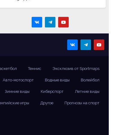
аскетбол
Теннис
Эксклюзив от Sportmaps
Авто-мотоспорт
Водные виды
Волейбол
Зимние виды
Киберспорт
Летние виды
мпийские игры
Другое
Прогнозы на спорт