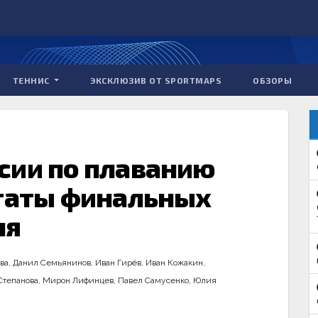
ТЕННИС
ЭКСКЛЮЗИВ ОТ SPORTMAPS
ОБЗОРЫ
сии по плаванию
ьтаты финальных
ня
ва
,
Данил Семьянинов
,
Иван Гирёв
,
Иван Кожакин
,
Степанова
,
Мирон Лифинцев
,
Павел Самусенко
,
Юлия