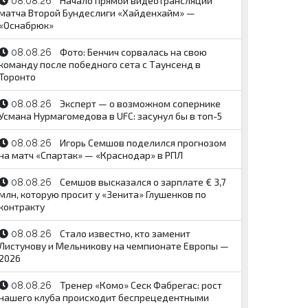
Начало прямой видеотрансляции
08.08.26
матча Второй Бундеслиги «Хайденхайм» —
«Оснабрюк»
Фото: Бенчич сорвалась на свою
08.08.26
команду после победного сета c Таунсенд в
Торонто
Эксперт — о возможном сопернике
08.08.26
Усмана Нурмагомедова в UFC: засунул бы в топ-5
Игорь Семшов поделился прогнозом
08.08.26
на матч «Спартак» — «Краснодар» в РПЛ
Семшов высказался о зарплате € 3,7
08.08.26
млн, которую просит у «Зенита» Глушенков по
контракту
Стало известно, кто заменит
08.08.26
Листунову и Мельникову на чемпионате Европы —
2026
Тренер «Комо» Сеск Фабрегас: рост
08.08.26
нашего клуба происходит беспрецедентными