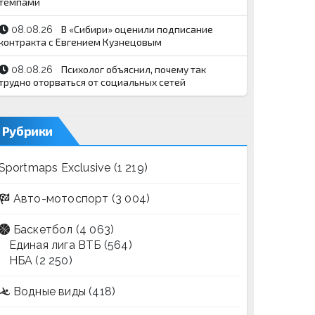
темпами
В «Сибири» оценили подписание
08.08.26
контракта с Евгением Кузнецовым
Психолог объяснил, почему так
08.08.26
трудно оторваться от социальных сетей
Рубрики
Sportmaps Exclusive
(1 219)
Авто-мотоспорт
(3 004)
Баскетбол
(4 063)
Единая лига ВТБ
(564)
НБА
(2 250)
Водные виды
(418)