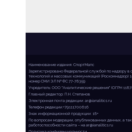
Sportmaps
Главные спортивные новости!
Наименование издания: СпортМапс
Зарегистрировано Федеральной службой по надзору в 
технологий и массовых коммуникаций (Роскомнадзор) 1
номер СМИ ЭЛ № ФС 77-78359
Учредитель: ООО "Аналитические решения" (ОГРН 1187
Главный редактор: П.Н. Степанов
Электронная почта редакции:
ar@ianalitics.ru
Телефон редакции:+79111700616
Знак информационной продукции: 18+
По вопросам модерации, опубликованных данных, а так
работоспособности сайта – на
ar@ianalitics.ru
Политика конфиденциальности