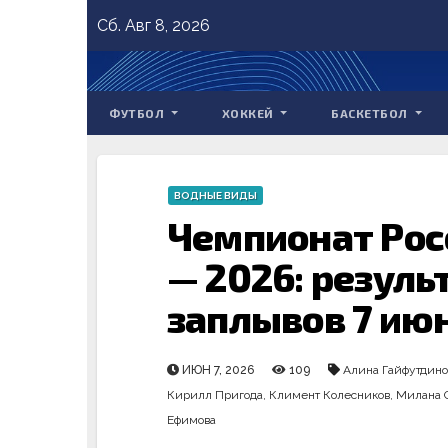
Skip
Сб. Авг 8, 2026
to
content
ФУТБОЛ
ХОККЕЙ
БАСКЕТБОЛ
ВОДНЫЕ ВИДЫ
Чемпионат Рос
— 2026: резул
заплывов 7 ию
ИЮН 7, 2026
109
Алина Гайфутдино
Кирилл Пригода
,
Климент Колесников
,
Милана 
Ефимова