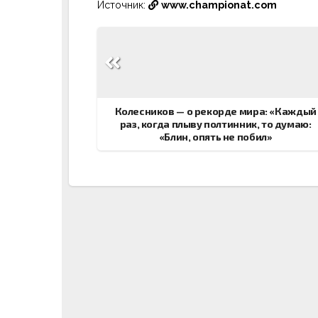
Источник:
www.championat.com
Навигация
по
записям
Колесников — о рекорде мира: «Каждый
раз, когда плыву полтинник, то думаю:
«Блин, опять не побил»