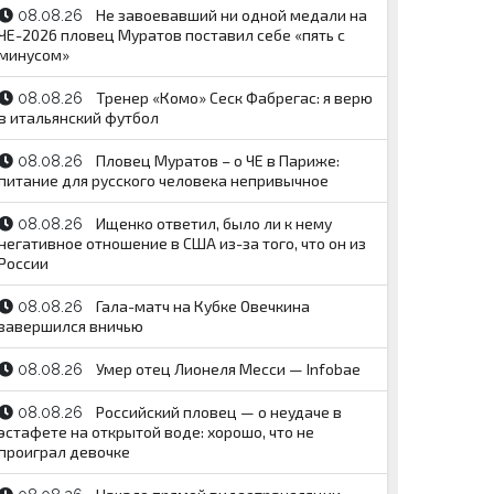
Не завоевавший ни одной медали на
08.08.26
ЧЕ-2026 пловец Муратов поставил себе «пять с
минусом»
Тренер «Комо» Сеск Фабрегас: я верю
08.08.26
в итальянский футбол
Пловец Муратов – о ЧЕ в Париже:
08.08.26
питание для русского человека непривычное
Ищенко ответил, было ли к нему
08.08.26
негативное отношение в США из-за того, что он из
России
Гала-матч на Кубке Овечкина
08.08.26
завершился вничью
Умер отец Лионеля Месси — Infobae
08.08.26
Российский пловец — о неудаче в
08.08.26
эстафете на открытой воде: хорошо, что не
проиграл девочке