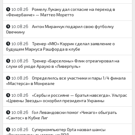
Ромелу Лукаку дал согласие на переход в
10.08.26
«Фенербахче» — Маттео Моретто
Антон Миранчук подарил свою футболку
10.08.26
Овечкину
Тренер «МЮ» Кэррик сделал заявление о
10.08.26
будущем Маркуса Рашфорда в клубе
Тренер «Барселоны» Флик отреагировал на
10.08.26
слухи об уходе Араухо в «Ливерпуль»
Определилсь все участники и пары 1/4 финала
10.08.26
«Мастерса» в Монреале
«Сербы и россияне — братья навсегда». Ультрас
10.08.26
«Црвены Звезды» оскорбил президента Украины
Гол Левандовски помог «Чикаго» обыграть
10.08.26
«Сантос» в Кубке Лиг
Суперкомпьютер Opta назвал шансы
10.08.26
«Локомотива» вылететь из РПЛ