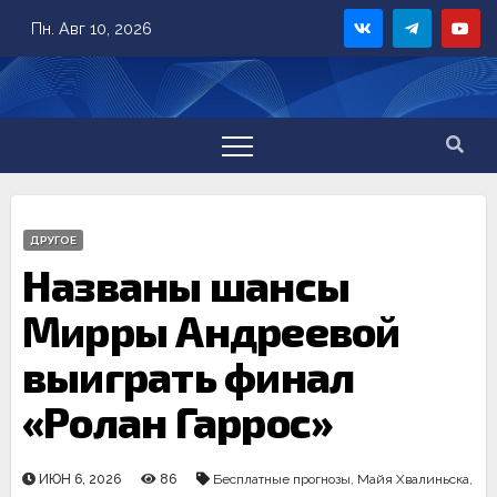
Skip
Пн. Авг 10, 2026
to
content
ДРУГОЕ
Названы шансы
Мирры Андреевой
выиграть финал
«Ролан Гаррос»
ИЮН 6, 2026
86
Бесплатные прогнозы
,
Майя Хвалиньска
,