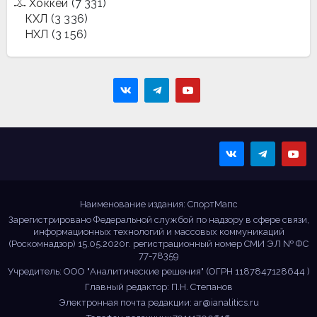
Хоккей
(7 331)
КХЛ
(3 336)
НХЛ
(3 156)
Sportmaps
Главные спортивные
новости!
Наименование издания: СпортМапс
Зарегистрировано Федеральной службой по надзору в сфере связи,
информационных технологий и массовых коммуникаций
(Роскомнадзор) 15.05.2020г. регистрационный номер СМИ ЭЛ № ФС
77-78359
Учредитель: ООО "Аналитические решения" (ОГРН 1187847128644 )
Главный редактор: П.Н. Степанов
Электронная почта редакции:
ar@ianalitics.ru