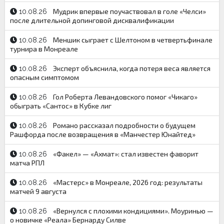
Мудрик впервые поучаствовал в голе «Челси»
10.08.26
после длительной допинговой дисквалификации
Меншик сыграет с Шелтоном в четвертьфинале
10.08.26
турнира в Монреале
Эксперт объяснила, когда потеря веса является
10.08.26
опасным симптомом
Гол Роберта Левандовского помог «Чикаго»
10.08.26
обыграть «Сантос» в Кубке лиг
Романо рассказал подробности о будущем
10.08.26
Рашфорда после возвращения в «Манчестер Юнайтед»
«Факел» — «Ахмат»: стал известен фаворит
10.08.26
матча РПЛ
«Мастерс» в Монреале, 2026 год: результаты
10.08.26
матчей 9 августа
«Вернулся с плохими кондициями». Моуринью —
10.08.26
о новичке «Реала» Бернарду Силве