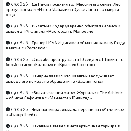
Де Пауль посвятил гол Месси и его семье. Лео
09.08.26
пропустил матч «Интер Майами» в Кубке Лиг из-за смерти
отца
19-летний Ходар уверенно обыграл Легечку и
09.08.26
вышел в 1/4 финала «Мастерса» в Монреале
Тренер ЦСКА Игдисамов объяснил замену Гонду
09.08.26
в матче с «Ростовом»
«Спасибо арбитру за эти 10 секунд». Шнякин – о
09.08.26
борьбе в игре «Балтики» и «Крыльев Советов»
Панарин заявил, что Овечкин заслуживает
09.08.26
вывода его номера из обращения в «Вашингтоне»
«Впечатляющий матч». Журналист The Athletic
09.08.26
– об игре Сафонова с «Манчестер Юнайтед»
Чемпион мира Альмада перешёл из «Атлетико»
09.08.26
в «Ривер Плейт»
Накашима вышел в четвертьфинал турнира в
09.08.26