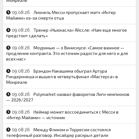
Монреале
Лионель Месси пропускает матч «Интер
09.08.26
Майами» из-за смерти отца
Тренер «Ньюкасла» Яйссле: «Нам еще многое
09.08.26
предстоит сделать»
Моуринью — о Винисиусе: «Самое важное —
09.08.26
продление контракта. Это источник радости для него и для
всех нас»
Брэндон Накашима обыграл Артура
09.08.26
Риндеркнеша и вышел в четвертьфинал «Мастерса» в
Монреале
Polymarket назвал фаворитов Лиги чемпионов
09.08.26
— 2026/2027
Неймар может воссоединиться с Месси в
09.08.26
«Интер Майами» — источник
Между Фликом и Торресом состоялся
09.08.26
телефонный разговор. Инсайдер раскрыл детали