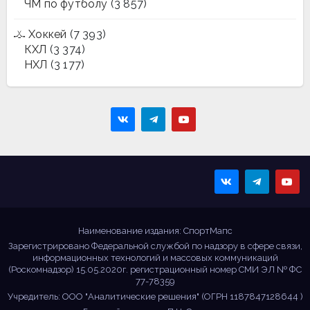
ЧМ по футболу
(3 857)
Хоккей
(7 393)
КХЛ
(3 374)
НХЛ
(3 177)
Sportmaps
Главные спортивные
новости!
Наименование издания: СпортМапс
Зарегистрировано Федеральной службой по надзору в сфере связи,
информационных технологий и массовых коммуникаций
(Роскомнадзор) 15.05.2020г. регистрационный номер СМИ ЭЛ № ФС
77-78359
Учредитель: ООО "Аналитические решения" (ОГРН 1187847128644 )