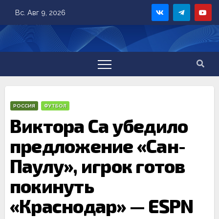
Skip
Вс. Авг 9, 2026
to
content
РОССИЯ
ФУТБОЛ
Виктора Са убедило
предложение «Сан-
Паулу», игрок готов
покинуть
«Краснодар» — ESPN