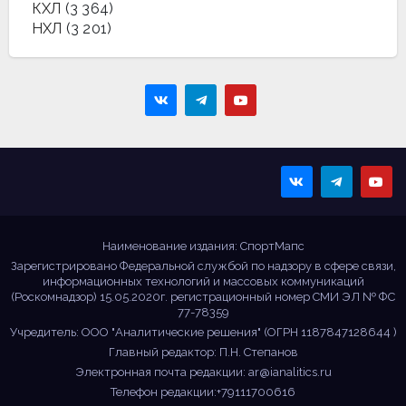
КХЛ
(3 364)
НХЛ
(3 201)
Sportmaps
Главные спортивные
новости!
Наименование издания: СпортМапс
Зарегистрировано Федеральной службой по надзору в сфере связи,
информационных технологий и массовых коммуникаций
(Роскомнадзор) 15.05.2020г. регистрационный номер СМИ ЭЛ № ФС
77-78359
Учредитель: ООО "Аналитические решения" (ОГРН 1187847128644 )
Главный редактор: П.Н. Степанов
Электронная почта редакции:
ar@ianalitics.ru
Телефон редакции:+79111700616