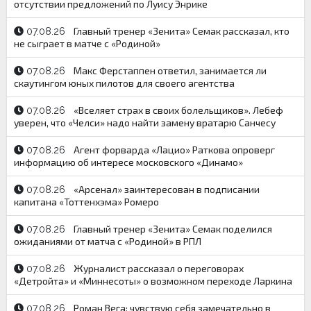
отсутствии предложений по Луису Энрике
Главный тренер «Зенита» Семак рассказал, кто
07.08.26
не сыграет в матче с «Родиной»
Макс Ферстаппен ответил, занимается ли
07.08.26
скаутингом юных пилотов для своего агентства
«Вселяет страх в своих болельщиков». Лебеф
07.08.26
уверен, что «Челси» надо найти замену вратарю Санчесу
Агент форварда «Лацио» Раткова опроверг
07.08.26
информацию об интересе московского «Динамо»
«Арсенал» заинтересован в подписании
07.08.26
капитана «Тоттенхэма» Ромеро
Главный тренер «Зенита» Семак поделился
07.08.26
ожиданиями от матча с «Родиной» в РПЛ
Журналист рассказал о переговорах
07.08.26
«Детройта» и «Миннесоты» о возможном переходе Ларкина
Роман Вега: чувствую себя замечательно в
07.08.26