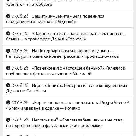
«Зените» и Петербурге
Защитник «Зенита» Вега поделился
07.08.26
ожиданиями от матча с «Родиной»
«Наконец-то есть шанс выиграть чемпионат».
07.08.26
Сёмин — о трансфере Даку в «Спартак»
На Петербургском марафоне «Пушкин —
07.08.26
Петербург» появится новая трасса для профессионалов
«Познакомил с настоящей банькой». Галлямов
07.08.26
опубликовал фото с итальянцем Мемолой
Игрок «Зенита» Вега рассказал о конкуренции с
07.08.26
Дугласом Сантосом
«Барселона» готова заплатить за Родри более €
07.08.26
45 млн и уверена в сделке — Романо
Непомнящий: «Совсем забывчивым я не стал,
07.08.26
но с хронологией и фамилиями уже проблемки»