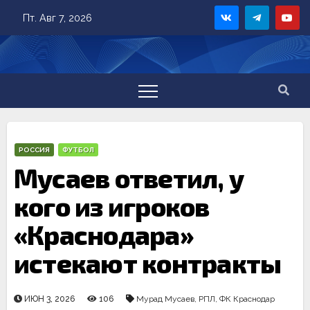
Skip
Пт. Авг 7, 2026
to
content
РОССИЯ
ФУТБОЛ
Мусаев ответил, у
кого из игроков
«Краснодара»
истекают контракты
ИЮН 3, 2026
106
Мурад Мусаев
,
РПЛ
,
ФК Краснодар