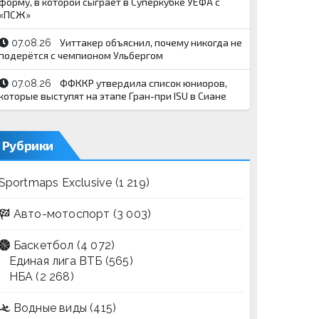
форму, в которой сыграет в Суперкубке УЕФА с
«ПСЖ»
Уиттакер объяснил, почему никогда не
07.08.26
подерётся с чемпионом Ульбергом
ФФККР утвердила список юниоров,
07.08.26
которые выступят на этапе Гран-при ISU в Сиане
Рубрики
Sportmaps Exclusive
(1 219)
Авто-мотоспорт
(3 003)
Баскетбол
(4 072)
Единая лига ВТБ
(565)
НБА
(2 268)
Водные виды
(415)