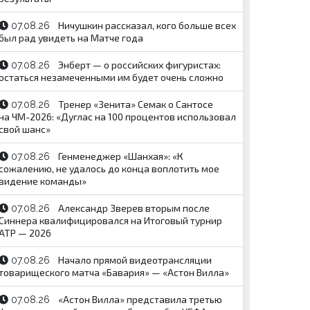
Ничушкин рассказал, кого больше всех
07.08.26
был рад увидеть на Матче года
Энберт — о российских фигуристах:
07.08.26
остаться незамеченными им будет очень сложно
Тренер «Зенита» Семак о Сантосе
07.08.26
на ЧМ-2026: «Дуглас на 100 процентов использовал
свой шанс»
Генменеджер «Шанхая»: «К
07.08.26
сожалению, не удалось до конца воплотить мое
видение команды»
Александр Зверев вторым после
07.08.26
Синнера квалифицировался на Итоговый турнир
ATP — 2026
Начало прямой видеотрансляции
07.08.26
товарищеского матча «Бавария» — «Астон Вилла»
«Астон Вилла» представила третью
07.08.26