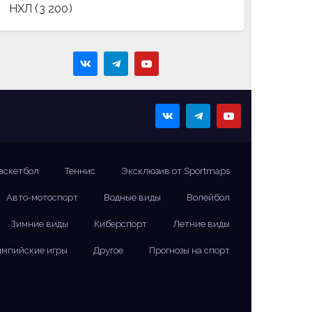
НХЛ
(3 200)
аскетбол
Теннис
Эксклюзив от Sportmaps
Авто-мотоспорт
Водные виды
Волейбол
Зимние виды
Киберспорт
Летние виды
мпийские игры
Другое
Прогнозы на спорт