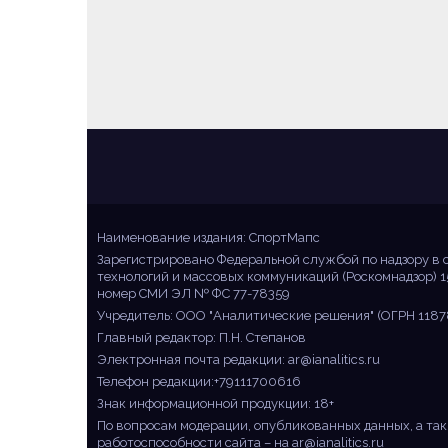
Sportmaps
Главные спортивные новости!
Наименование издания: СпортМапс
Зарегистрировано Федеральной службой по надзору в 
технологий и массовых коммуникаций (Роскомнадзор) 1
номер СМИ ЭЛ № ФС 77-78359
Учредитель: ООО "Аналитические решения" (ОГРН 1187
Главный редактор: П.Н. Степанов
Электронная почта редакции:
ar@ianalitics.ru
Телефон редакции:+79111700616
Знак информационной продукции: 18+
По вопросам модерации, опубликованных данных, а так
работоспособности сайта – на
ar@ianalitics.ru