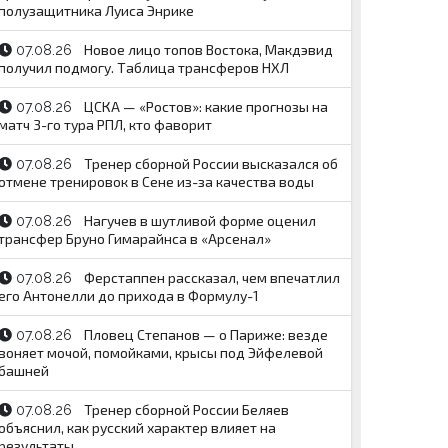
полузащитника Луиса Энрике
Новое лицо топов Востока, Макдэвид
07.08.26
получил подмогу. Таблица трансферов НХЛ
ЦСКА — «Ростов»: какие прогнозы на
07.08.26
матч 3-го тура РПЛ, кто фаворит
Тренер сборной России высказался об
07.08.26
отмене тренировок в Сене из-за качества воды
Нагучев в шутливой форме оценил
07.08.26
трансфер Бруно Гимарайнса в «Арсенал»
Ферстаппен рассказал, чем впечатлил
07.08.26
его Антонелли до прихода в Формулу-1
Пловец Степанов — о Париже: везде
07.08.26
воняет мочой, помойками, крысы под Эйфелевой
башней
Тренер сборной России Беляев
07.08.26
объяснил, как русский характер влияет на
результаты