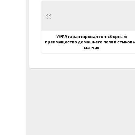
Навигация
по
записям
УЕФА гарантировал топ-сборным
преимущество домашнего поля в стыков
матчах