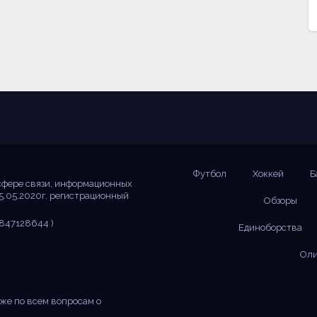
Футбол
Хоккей
Б
сфере связи, информационных
5.05.2020г. регистрационный
Обзоры
847128644 )
Единоборства
Оли
же по всем вопросам о