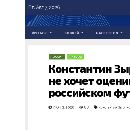
Skip
Пт. Авг 7, 2026
to
content
ФУТБОЛ
ХОККЕЙ
БАСКЕТБОЛ
РОССИЯ
ФУТБОЛ
Константин Зыр
не хочет оцени
российском фу
ИЮН 3, 2026
88
Константин Зырян