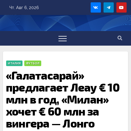
Skip
Чт. Авг 6, 2026
to
content
ИТАЛИЯ
ФУТБОЛ
«Галатасарай»
предлагает Леау € 10
млн в год, «Милан»
хочет € 60 млн за
вингера — Лонго