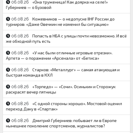
«Она труженица! Как доярка на селе!»
06.08.26
Губерниев — о Бузовой
Кожевников — о недопуске IIHF России до
06.08.26
турниров: «Даже Овечкин не изменил бы ситуацию»
Попасть в НБА с улицы почти невозможно. И всё
06.08.26
же обходной путь есть
«У нас были отличные игровые отрезки».
06.08.26
Артета — о поражении «Арсенала» от «Бетиса»
Старков: «Металлург» — самая атакующая и
06.08.26
быстрая команда в КХЛ
«Торпедо» — «Сочи». Осинькин и Сторожук
06.08.26
раскрасят вечер пятницы
«С одной стороны хорошо». Мостовой оценил
06.08.26
переход Даку в «Спартак»
Дмитрий Губерниев: побывает ли в Европе
06.08.26
нынешнее поколение спортсменов, журналистов?