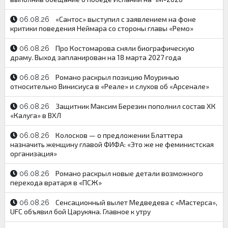
«Сантос» выступил с заявлением на фоне
06.08.26
критики поведения Неймара со стороны главы «Ремо»
Про Костомарова сняли биографическую
06.08.26
драму. Выход запланирован на 18 марта 2027 года
Романо раскрыл позицию Моуринью
06.08.26
относительно Винисиуса в «Реале» и слухов об «Арсенале»
Защитник Максим Березин пополнил состав ХК
06.08.26
«Калуга» в ВХЛ
Колосков — о предложении Блаттера
06.08.26
назначить женщину главой ФИФА: «Это же не феминистская
организация»
Романо раскрыл новые детали возможного
06.08.26
перехода вратаря в «ПСЖ»
Сенсационный вылет Медведева с «Мастерса»,
06.08.26
UFC объявил бой Царукяна. Главное к утру