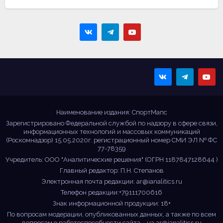
Sportmaps
Главные спортивные
новости!
Наименование издания: СпортМапс
Зарегистрировано Федеральной службой по надзору в сфере связи,
информационных технологий и массовых коммуникаций
(Роскомнадзор) 15.05.2020г. регистрационный номер СМИ ЭЛ № ФС
77-78359
Учредитель: ООО "Аналитические решения" (ОГРН 1187847128644 )
Главный редактор: П.Н. Степанов
Электронная почта редакции:
ar@ianalitics.ru
Телефон редакции:+79111700616
Знак информационной продукции: 18+
По вопросам модерации, опубликованных данных, а также по всем
вопросам о работоспособности сайта – на
ar@ianalitics.ru