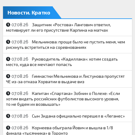
Новости. Кратко
Защитник «Ростова» Лангович ответил,
07.08.26
мотивирует ли его присутствие Карпина на матчах
Мельникова: проще было не пустить меня, чем
07.08.26
рискнуть встретиться на соревнованиях
Руководитель «Кадиллака»: хотим создать
07.08.26
место, куда все мечтают попасть
Гимнастки Мельникова и Листунова пропустят
07.08.26
ЧЕ из-за отказа Хорватии в выдаче виз
Капитан «Спартака» Зобнин о Полехе: «Если
07.08.26
хотим видеть российских футболистов высокого уровня,
то не будем их возвышать»
Сын Зидана официально перешел в «Леганес»
07.08.26
Корнеева обыграла Йович и вышла в 1/8
07.08.26
финала «тысячника» в Торонто