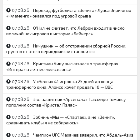
Переход футболиста «Зенита» Луиса Энрике во
07.08.26
«Фламенго» оказался под угрозой срыва
О'Нил не считает, что Леброн входит в число
07.08.26
величайших игроков в истории «Лейкерс»
Ничушкин — об отстранении сборной России:
07.08.26
грустно от этого периодически становится
Кристиан Киву высказался о трансферах
07.08.26
«Интера» в летнее межсезонье
У «Челси» 41 игрок за 25 дней до конца
07.08.26
трансферного окна. Алонсо хочет продать 16 — BBC
Экс-защитник «Арсенала» Такэхиро Томиясу
07.08.26
пополнил состав «Кристал Пэлас»
Зобнин: «Мы — «Спартак», а не «Зенит»,
07.08.26
сравнивать клубы я не собираюсь»
Чемпион UFC Махачев заверил, что Абдель-Азиз
07.08.26