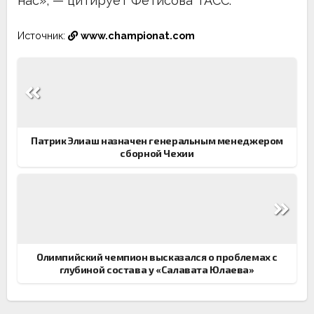
нас», — цитирует Фетисова ТАСС.
Источник:
www.championat.com
Навигация
по
записям
Патрик Элиаш назначен генеральным менеджером
сборной Чехии
Олимпийский чемпион высказался о проблемах с
глубиной состава у «Салавата Юлаева»