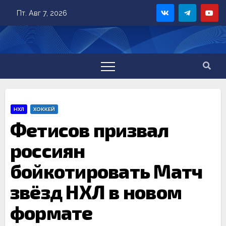
Skip
Пт. Авг 7, 2026
to
content
НХЛ
ХОККЕЙ
Фетисов призвал
россиян
бойкотировать Матч
звёзд НХЛ в новом
формате