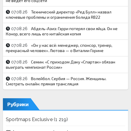
не ведет его соцсети
Технический директор «Ред Булл» назвал
07.08.26
ключевые проблемы и ограничения болида RB22
Абдель-Азиз: Гэрри потерял свои яйца. Он не
07.08.26
Конор, всего лишь его китайская копия
«Он у нас всё: менеджер, спонсор, тренер,
07.08.26
прекрасный человек». Лютова — о Виталии Горине
Семин: «С приходом Даку «Спартак» обязан
07.08.26
выиграть чемпионат России»
Волейбол. Сербия — Россия. Женщины.
07.08.26
Смотреть онлайн: прямая трансляция
Рубрики
Sportmaps Exclusive
(1 219)