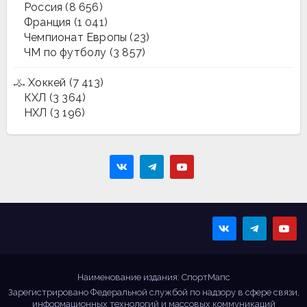
Россия
(8 656)
Франция
(1 041)
Чемпионат Европы
(23)
ЧМ по футболу
(3 857)
Хоккей
(7 413)
КХЛ
(3 364)
НХЛ
(3 196)
Sportmaps
Главные спортивные
новости!
Наименование издания: СпортМапс
Зарегистрировано Федеральной службой по надзору в сфере связи,
информационных технологий и массовых коммуникаций