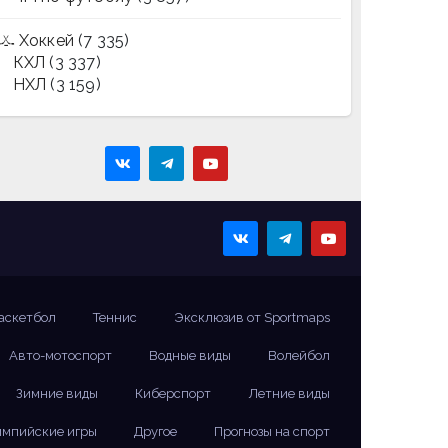
Хоккей
(7 335)
КХЛ
(3 337)
НХЛ
(3 159)
аскетбол
Теннис
Эксклюзив от Sportmaps
Авто-мотоспорт
Водные виды
Волейбол
Зимние виды
Киберспорт
Летние виды
мпийские игры
Другое
Прогнозы на спорт