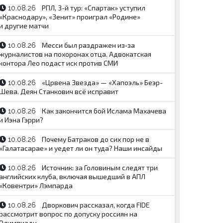
РПЛ, 3-й тур: «Спартак» уступил
10.08.26
«Краснодару», «Зенит» проиграл «Родине»
и другие матчи
Месси был раздражен из‑за
10.08.26
журналистов на похоронах отца. Адвокатская
контора Лео подаст иск против СМИ
«Црвена Звезда» — «Хапоэль» Беэр-
10.08.26
Шева. Деян Станкович всё исправит
Как закончится бой Ислама Махачева
10.08.26
и Иэна Гэрри?
Почему Батраков до сих пор не в
10.08.26
«Галатасарае» и уедет ли он туда? Наши инсайды
Источник: за Головиным следят три
10.08.26
английских клуба, включая вышедший в АПЛ
«Ковентри» Лэмпарда
Дворкович рассказал, когда FIDE
10.08.26
рассмотрит вопрос по допуску россиян на
Олимпиаду