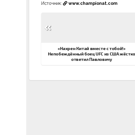
Источник:
www.championat.com
Навигация
по
записям
«Нахрен Китай вместе с тобой!»
Непобеждённый боец UFC из США жёстк
ответил Павловичу