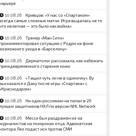
карьере
Кривцов: «У нас со «Спартаком»
10.08.26
всегда самые сложные матчи. Игра выдалась не то
что нелегкая — это было как война»
Тренер «Ман Сити»
10.08.26
прокомментировал ситуацию с Родри на фоне
возможного ухода в «Барселону»
Дерматолог рассказала, как избежать
10.08.26
преждевременного старения кожи
«Тащил чуть ли не в одиночку». Ву
10.08.26
высказался о Даку после игры «Спартака» с
«Краснодаром»
Ни один россиянин не попал в 20
10.08.26
лучших защитников НХЛ по версии NHL Network
Месси был раздражен из‑за
10.08.26
журналистов на похоронах отца. Адвокатская
контора Лео подаст иск против СМИ