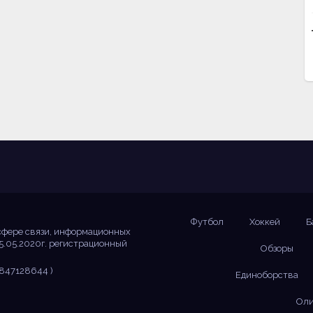
Футбол
Хоккей
Б
сфере связи, информационных
5.05.2020г. регистрационный
Обзоры
847128644 )
Единоборства
Оли