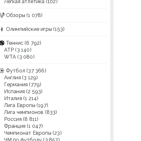
Легкая атлетика
(102)
Обзоры
(1 078)
Олимпийские игры
(153)
Теннис
(6 792)
ATP
(3 140)
WTA
(3 080)
Футбол
(37 366)
Англия
(3 129)
Германия
(779)
Испания
(2 593)
Италия
(1 214)
Лига Европы
(197)
Лига чемпионов
(833)
Россия
(8 811)
Франция
(1 047)
Чемпионат Европы
(23)
ЧМ по футболу
(3 857)