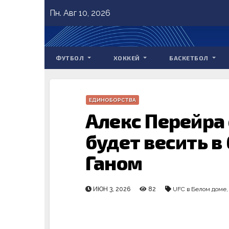
Skip
Пн. Авг 10, 2026
to
content
ФУТБОЛ
ХОККЕЙ
БАСКЕТБОЛ
ЕДИНОБОРСТВА
Алекс Перейра 
будет весить в
Ганом
ИЮН 3, 2026
82
UFC в Белом доме