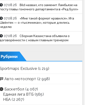
Bild назвал, кто заменит Ламбьязе на
07.08.26
посту главы гоночного департамента в «Ред Булл»
«Мне такой формат нравился». Ига
07.08.26
Швёнтек — о «тысячниках», которые длились
неделю
Сборная Казахстана объявила о
07.08.26
договорённости с новым главным тренером
Рубрики
Sportmaps Exclusive
(1 219)
Авто-мотоспорт
(2 998)
Баскетбол
(4 067)
Единая лига ВТБ
(565)
НБА
(2 267)