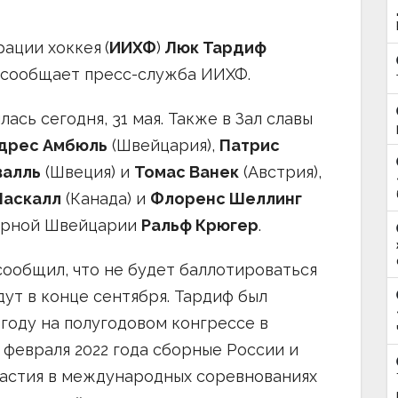
ации хоккея
(
ИИХФ
)
Люк Тардиф
, сообщает пресс-служба ИИХФ.
сь сегодня, 31 мая. Также в Зал славы
дрес Амбюль
(Швейцария),
Патрис
валль
(Швеция) и
Томас Ванек
(Австрия),
Паскалл
(Канада) и
Флоренс Шеллинг
борной Швейцарии
Ральф Крюгер
.
сообщил, что не будет баллотироваться
ут в конце сентября. Тардиф был
 году на полугодовом конгрессе в
 февраля 2022 года сборные России и
частия в международных соревнованиях