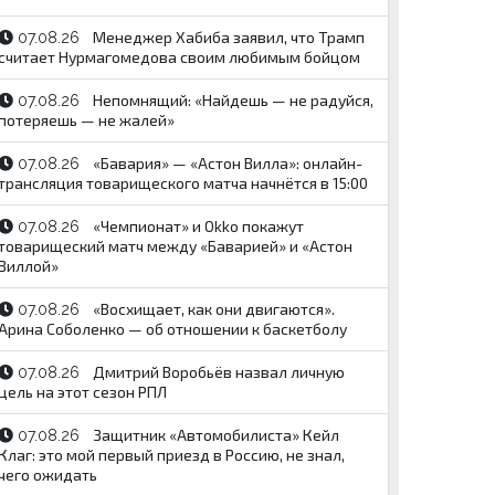
Менеджер Хабиба заявил, что Трамп
07.08.26
считает Нурмагомедова своим любимым бойцом
Непомнящий: «Найдешь — не радуйся,
07.08.26
потеряешь — не жалей»
«Бавария» — «Астон Вилла»: онлайн-
07.08.26
трансляция товарищеского матча начнётся в 15:00
«Чемпионат» и Okko покажут
07.08.26
товарищеский матч между «Баварией» и «Астон
Виллой»
«Восхищает, как они двигаются».
07.08.26
Арина Соболенко — об отношении к баскетболу
Дмитрий Воробьёв назвал личную
07.08.26
цель на этот сезон РПЛ
Защитник «Автомобилиста» Кейл
07.08.26
Клаг: это мой первый приезд в Россию, не знал,
чего ожидать