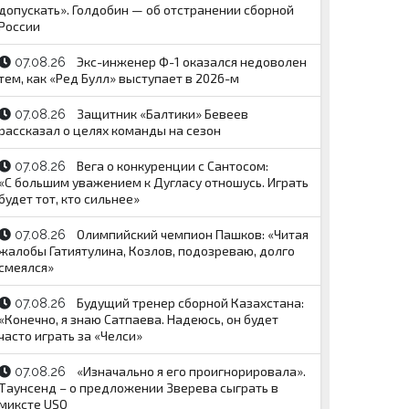
допускать». Голдобин — об отстранении сборной
России
Экс-инженер Ф-1 оказался недоволен
07.08.26
тем, как «Ред Булл» выступает в 2026-м
Защитник «Балтики» Бевеев
07.08.26
рассказал о целях команды на сезон
Вега о конкуренции с Сантосом:
07.08.26
«С большим уважением к Дугласу отношусь. Играть
будет тот, кто сильнее»
Олимпийский чемпион Пашков: «Читая
07.08.26
жалобы Гатиятулина, Козлов, подозреваю, долго
смеялся»
Будущий тренер сборной Казахстана:
07.08.26
«Конечно, я знаю Сатпаева. Надеюсь, он будет
часто играть за «Челси»
«Изначально я его проигнорировала».
07.08.26
Таунсенд – о предложении Зверева сыграть в
миксте USO