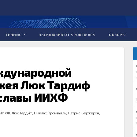
ТЕННИС
ЭКСКЛЮЗИВ ОТ SPORTMAPS
ОБЗОРЫ
ждународной
кея Люк Тардиф
 славы ИИХФ
ИИХФ
,
Люк Тардиф
,
Никлас Кронвалль
,
Патрис Бержерон
,