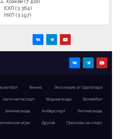
Хоккей
(7 418)
КХЛ
(3 364)
НХЛ
(3 197)
аскетбол
Теннис
Эксклюзив от Sportmaps
Авто-мотоспорт
Водные виды
Волейбол
Зимние виды
Киберспорт
Летние виды
мпийские игры
Другое
Прогнозы на спорт