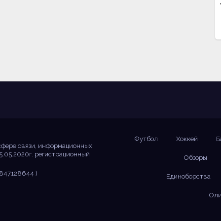
Футбол
Хоккей
Б
сфере связи, информационных
5.05.2020г. регистрационный
Обзоры
847128644 )
Единоборства
Оли