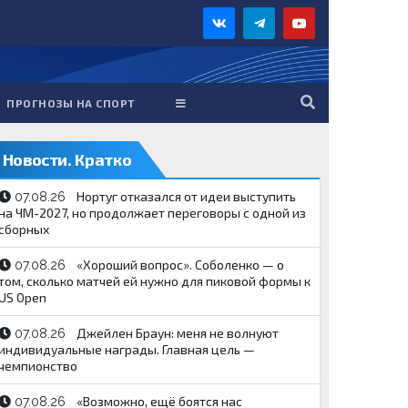
ПРОГНОЗЫ НА СПОРТ
Новости. Кратко
Нортуг отказался от идеи выступить
07.08.26
на ЧМ-2027, но продолжает переговоры с одной из
сборных
«Хороший вопрос». Соболенко — о
07.08.26
том, сколько матчей ей нужно для пиковой формы к
US Open
Джейлен Браун: меня не волнуют
07.08.26
индивидуальные награды. Главная цель —
чемпионство
«Возможно, ещё боятся нас
07.08.26