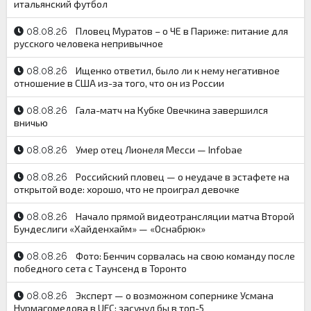
итальянский футбол
Пловец Муратов – о ЧЕ в Париже: питание для
08.08.26
русского человека непривычное
Ищенко ответил, было ли к нему негативное
08.08.26
отношение в США из-за того, что он из России
Гала-матч на Кубке Овечкина завершился
08.08.26
вничью
Умер отец Лионеля Месси — Infobae
08.08.26
Российский пловец — о неудаче в эстафете на
08.08.26
открытой воде: хорошо, что не проиграл девочке
Начало прямой видеотрансляции матча Второй
08.08.26
Бундеслиги «Хайденхайм» — «Оснабрюк»
Фото: Бенчич сорвалась на свою команду после
08.08.26
победного сета c Таунсенд в Торонто
Эксперт — о возможном сопернике Усмана
08.08.26
Нурмагомедова в UFC: засунул бы в топ-5