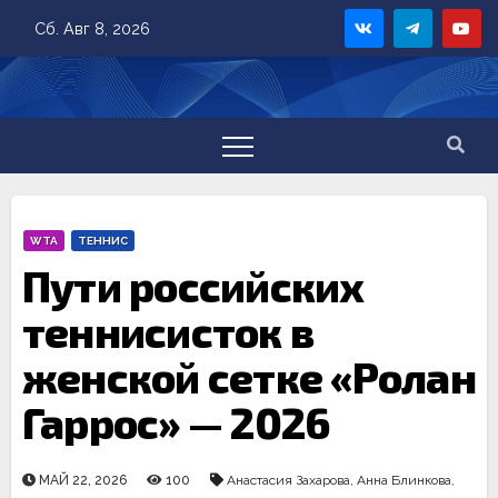
Skip
Сб. Авг 8, 2026
to
content
WTA
ТЕННИС
Пути российских
теннисисток в
женской сетке «Ролан
Гаррос» — 2026
МАЙ 22, 2026
100
Анастасия Захарова
,
Анна Блинкова
,