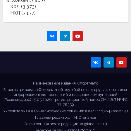
Хоккей
(7 403)
КХЛ
(3 373)
НХЛ
(3 177)
Sportmaps
Главные спортивные
новости!
Наименование издания: СпортМапс
Зарегистрировано Федеральной службой по надзору в сфере связи,
информационных технологий и массовых коммуникаций
(Роскомнадзор) 15.05.2020г. регистрационный номер СМИ ЭЛ № ФС
77-78359
Учредитель: ООО "Аналитические решения" (ОГРН 1187847128644 )
Главный редактор: П.Н. Степанов
Электронная почта редакции:
ar@ianalitics.ru
Телефон редакции:+79111700616