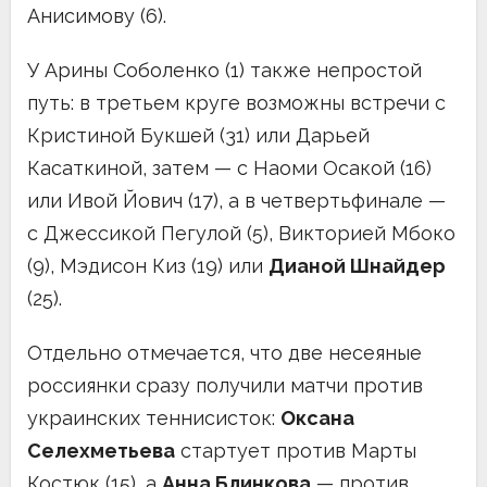
Анисимову (6).
У Арины Соболенко (1) также непростой
путь: в третьем круге возможны встречи с
Кристиной Букшей (31) или Дарьей
Касаткиной, затем — с Наоми Осакой (16)
или Ивой Йович (17), а в четвертьфинале —
с Джессикой Пегулой (5), Викторией Мбоко
(9), Мэдисон Киз (19) или
Дианой Шнайдер
(25).
Отдельно отмечается, что две несеяные
россиянки сразу получили матчи против
украинских теннисисток:
Оксана
Селехметьева
стартует против Марты
Костюк (15), а
Анна Блинкова
— против