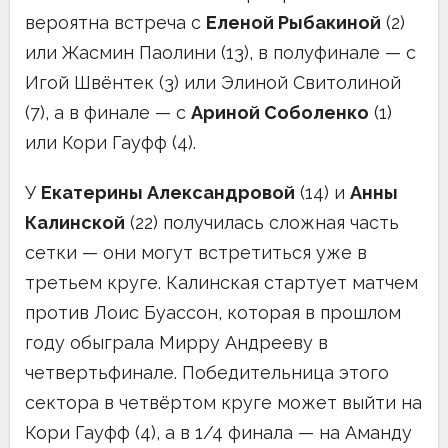
вероятна встреча с
Еленой Рыбакиной
(2)
или Жасмин Паолини (13), в полуфинале — с
Игой Швёнтек (3) или Элиной Свитолиной
(7), а в финале — с
Ариной Соболенко
(1)
или Кори Гауфф (4).
У
Екатерины Александровой
(14) и
Анны
Калинской
(22) получилась сложная часть
сетки — они могут встретиться уже в
третьем круге. Калинская стартует матчем
против Лоис Буассон, которая в прошлом
году обыграла Мирру Андрееву в
четвертьфинале. Победительница этого
сектора в четвёртом круге может выйти на
Кори Гауфф (4), а в 1/4 финала — на Аманду