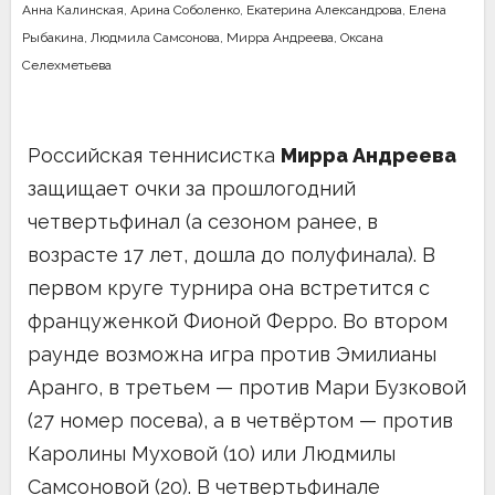
Анна Калинская
,
Арина Соболенко
,
Екатерина Александрова
,
Елена
Рыбакина
,
Людмила Самсонова
,
Мирра Андреева
,
Оксана
Селехметьева
Российская теннисистка
Мирра Андреева
защищает очки за прошлогодний
четвертьфинал (а сезоном ранее, в
возрасте 17 лет, дошла до полуфинала). В
первом круге турнира она встретится с
француженкой Фионой Ферро. Во втором
раунде возможна игра против Эмилианы
Аранго, в третьем — против Мари Бузковой
(27 номер посева), а в четвёртом — против
Каролины Муховой (10) или Людмилы
Самсоновой (20). В четвертьфинале