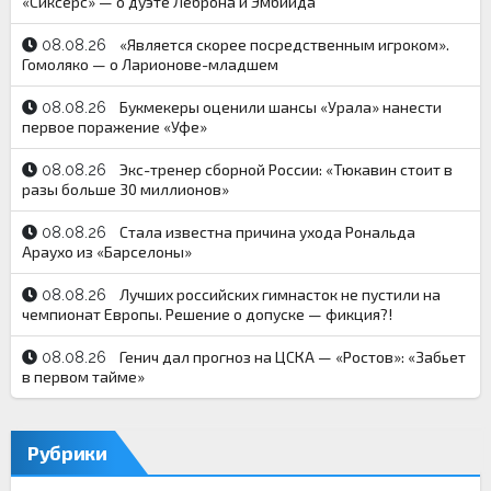
«Сиксерс» — о дуэте Леброна и Эмбиида
«Является скорее посредственным игроком».
08.08.26
Гомоляко — о Ларионове-младшем
Букмекеры оценили шансы «Урала» нанести
08.08.26
первое поражение «Уфе»
Экс-тренер сборной России: «Тюкавин стоит в
08.08.26
разы больше 30 миллионов»
Стала известна причина ухода Рональда
08.08.26
Араухо из «Барселоны»
Лучших российских гимнасток не пустили на
08.08.26
чемпионат Европы. Решение о допуске — фикция?!
Генич дал прогноз на ЦСКА — «Ростов»: «Забьет
08.08.26
в первом тайме»
Рубрики