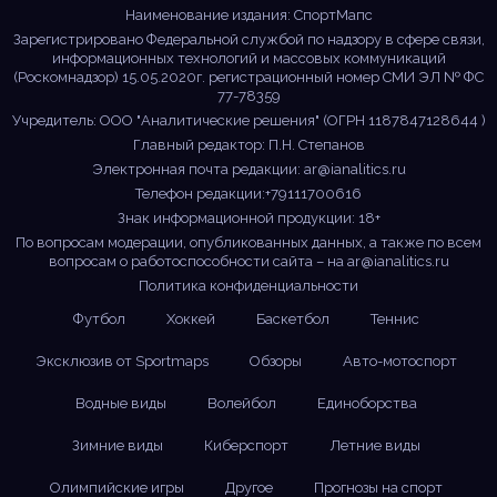
Наименование издания: СпортМапс
Зарегистрировано Федеральной службой по надзору в сфере связи,
информационных технологий и массовых коммуникаций
(Роскомнадзор) 15.05.2020г. регистрационный номер СМИ ЭЛ № ФС
77-78359
Учредитель: ООО "Аналитические решения" (ОГРН 1187847128644 )
Главный редактор: П.Н. Степанов
Электронная почта редакции:
ar@ianalitics.ru
Телефон редакции:+79111700616
Знак информационной продукции: 18+
По вопросам модерации, опубликованных данных, а также по всем
вопросам о работоспособности сайта – на
ar@ianalitics.ru
Политика конфиденциальности
Футбол
Хоккей
Баскетбол
Теннис
Эксклюзив от Sportmaps
Обзоры
Авто-мотоспорт
Водные виды
Волейбол
Единоборства
Зимние виды
Киберспорт
Летние виды
Олимпийские игры
Другое
Прогнозы на спорт