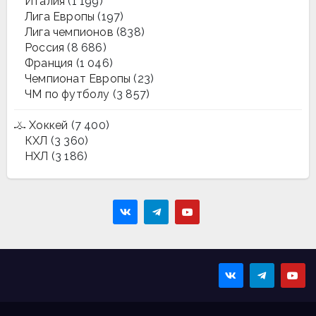
Италия
(1 199)
Лига Европы
(197)
Лига чемпионов
(838)
Россия
(8 686)
Франция
(1 046)
Чемпионат Европы
(23)
ЧМ по футболу
(3 857)
Хоккей
(7 400)
КХЛ
(3 360)
НХЛ
(3 186)
Sportmaps
Главные спортивные
новости!