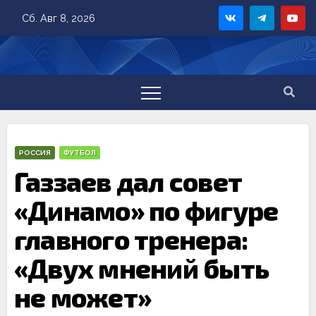
Skip
Сб. Авг 8, 2026
to
content
РОССИЯ
ФУТБОЛ
Газзаев дал совет
«Динамо» по фигуре
главного тренера:
«Двух мнений быть
не может»