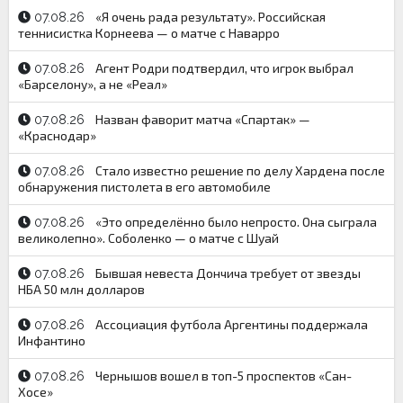
«Я очень рада результату». Российская
07.08.26
теннисистка Корнеева — о матче с Наварро
Агент Родри подтвердил, что игрок выбрал
07.08.26
«Барселону», а не «Реал»
Назван фаворит матча «Спартак» —
07.08.26
«Краснодар»
Стало известно решение по делу Хардена после
07.08.26
обнаружения пистолета в его автомобиле
«Это определённо было непросто. Она сыграла
07.08.26
великолепно». Соболенко — о матче с Шуай
Бывшая невеста Дончича требует от звезды
07.08.26
НБА 50 млн долларов
Ассоциация футбола Аргентины поддержала
07.08.26
Инфантино
Чернышов вошел в топ-5 проспектов «Сан-
07.08.26
Хосе»