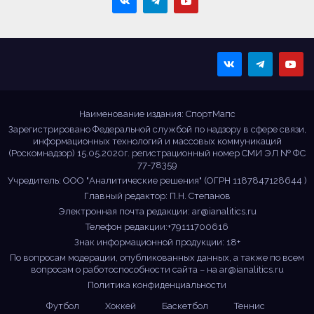
Sportmaps
Главные спортивные
новости!
Наименование издания: СпортМапс
Зарегистрировано Федеральной службой по надзору в сфере связи,
информационных технологий и массовых коммуникаций
(Роскомнадзор) 15.05.2020г. регистрационный номер СМИ ЭЛ № ФС
77-78359
Учредитель: ООО "Аналитические решения" (ОГРН 1187847128644 )
Главный редактор: П.Н. Степанов
Электронная почта редакции:
ar@ianalitics.ru
Телефон редакции:+79111700616
Знак информационной продукции: 18+
По вопросам модерации, опубликованных данных, а также по всем
вопросам о работоспособности сайта – на
ar@ianalitics.ru
Политика конфиденциальности
Футбол
Хоккей
Баскетбол
Теннис