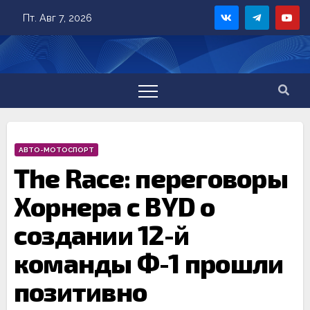
Skip
Пт. Авг 7, 2026
to
content
АВТО-МОТОСПОРТ
The Race: переговоры
Хорнера с BYD о
создании 12-й
команды Ф-1 прошли
позитивно