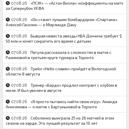
«ПСЖ» — «Астон Вилла»: коэффициенты на матч
07.08.26
за Суперкубок УЕФА
«Он станет лучшим бомбардиром «Спартака».
07.08.26
Алексей Гасилин — о Мирлинде Даку
Бывшая невеста звезды НБА Дончича требует $
07.08.26
50 млн и хочет сократить его время с детьми
Пегула рассказала о сложностях в матче с
07.08.26
Рахимовой в третьем круге турнира в Торонто
Трейл «Небо славян» пройдёт в Вологодской
07.08.26
области 8 августа
Тренер «Бордо» продлил контракт с клубом в
07.08.26
июле. И был уволен в августе
«Я просто пытаюсь найти свою игру». Аманда
07.08.26
Анисимова — о матче с Бартуньковой в Торонто
Соболенко выиграла 25 из 26 матчей в этом
07.08.26
сезоне на харде. Это лучший результат за 10 лет